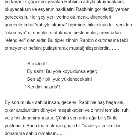
bu karanlık çağı seni yaratan Rabbinin adıyla okuyacaksın,
okuyacaksın ve eşyanın hakikatini Rabbinin gör dediği yerden
göreceksin. Her şey yerli yerine oturacak, direnenleri
göreceksin bu “vahiyle okuma” biçimine, bileceksin ki; yeniden
“okumaya” direnenler, statükodan beslenenler; mevcudun
“efendileri” olanlardır. Bu tipler zihnini Rabbin okutmasına tabii
etmeyenler nefsini putlaştırarak müstağnileşenlerdir…….
.
“Bilinçli ol”!
Ey şahit! Bu yola koyuldunsa eğer;
Sen ağır bir yük yükleneceksin!
“ Kendini hazırla”!.
.
Ey sorumluluk sahibi insan, geceleri Rabbinle baş başa kal,
çıkar aradan tüm dünyevi meşakkatleri ve zihnini temizle, ruhi
ve zihni donanımını artır. Çünkü sen artık ağır bir yük ile
yüklendin. Bunu taşımak için güçlü bir “irade”ye ve ilmi bir
donanıma sahip olmalısın…..