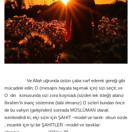
göndermek
Ve Allah uğrunda üstün çaba sarf ederek gereği gibi
mücadele edin; O (mesajını hayata taşımak için) sizi seçti; ve
O din konusunda sizi zora koşmadı.(sizden tek isteği) atanız
İbrahim’in inanç sistemine (tabi olmanız) O sizleri bundan önce
de bu vahyin (gelişinden) sonrada MÜSLÜMAN olarak
isimlendirdi ki, elçi sizin için ŞAHİT –model ve tanık- olsun sizde
, insanlık için iyi bir ŞAHİTLER –model ve tanıklar-