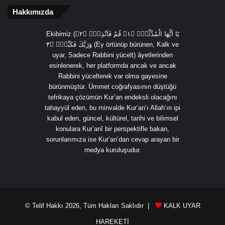
Hakkımızda
Ekibimiz (يَٓا اَيُّهَا الْمُدَّثِّرُۙ ﴿١﴾ قُمْ فَاَنْذِرْۙ ﴿٢﴾
وَرَبَّكَ فَكَبِّرْۙ ﴿٣ (Ey örtünüp bürünen, Kalk ve
uyar, Sadece Rabbini yücelt) âyetlerinden
esinlenerek, her platformda ancak ve ancak
Rabbini yücelterek var olma gayesine
bürünmüştür. Ümmet coğrafyasının düştüğü
tefrikaya çözümün Kur’an endeksli olacağını
tahayyül eden, bu minvalde Kur’an’ı Allah’ın ipi
kabul eden, güncel, kültürel, tarihi ve bilimsel
konulara Kur’anî bir perspektifle bakan,
sorunlarımıza ise Kur’an’dan cevap arayan bir
medya kuruluşudur.
© Telif Hakkı 2026, Tüm Hakları Saklıdır |
KALK UYAR
HAREKETİ