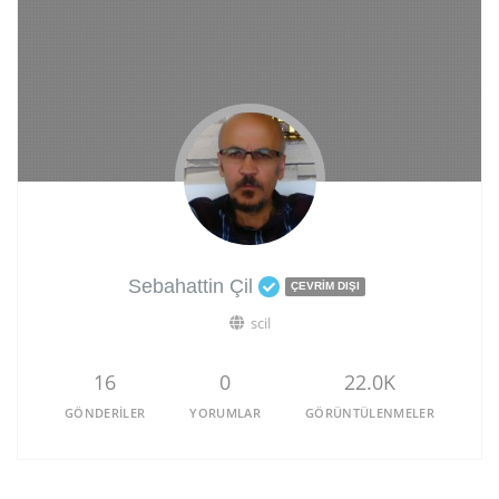
Sebahattin Çil
ÇEVRIM DIŞI
scil
16
0
22.0K
GÖNDERILER
YORUMLAR
GÖRÜNTÜLENMELER