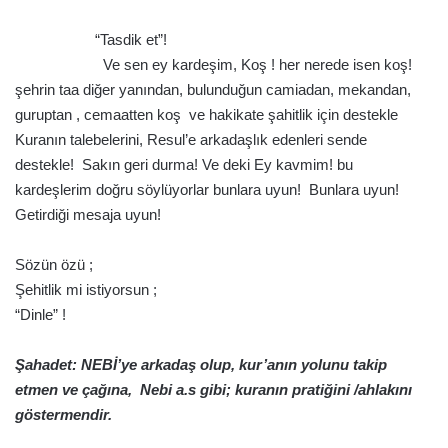
.
“Tasdik et”!
Ve sen ey kardeşim, Koş ! her nerede isen koş!
şehrin taa diğer yanından, bulunduğun camiadan, mekandan,
guruptan , cemaatten koş ve hakikate şahitlik için destekle
Kuranın talebelerini, Resul’e arkadaşlık edenleri sende
destekle! Sakın geri durma! Ve deki Ey kavmim! bu
kardeşlerim doğru söylüyorlar bunlara uyun! Bunlara uyun!
Getirdiği mesaja uyun!
.
Sözün özü ;
Şehitlik mi istiyorsun ;
“Dinle” !
.
Şahadet: NEBİ’ye arkadaş olup, kur’anın yolunu takip
etmen ve çağına, Nebi a.s gibi; kuranın pratiğini /ahlakını
göstermendir.