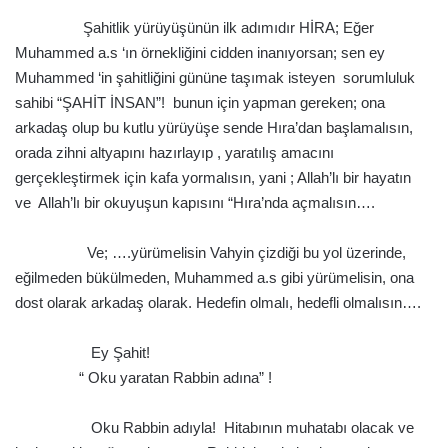
.
Şahitlik yürüyüşünün ilk adımıdır HİRA; Eğer
Muhammed a.s ‘ın örnekliğini cidden inanıyorsan; sen ey
Muhammed ‘in şahitliğini gününe taşımak isteyen sorumluluk
sahibi “ŞAHİT İNSAN”! bunun için yapman gereken; ona
arkadaş olup bu kutlu yürüyüşe sende Hıra’dan başlamalısın,
orada zihni altyapını hazırlayıp , yaratılış amacını
gerçekleştirmek için kafa yormalısın, yani ; Allah’lı bir hayatın
ve Allah’lı bir okuyuşun kapısını “Hıra’nda açmalısın….
.
Ve; ….yürümelisin Vahyin çizdiği bu yol üzerinde,
eğilmeden bükülmeden, Muhammed a.s gibi yürümelisin, ona
dost olarak arkadaş olarak. Hedefin olmalı, hedefli olmalısın….
.
Ey Şahit!
“ Oku yaratan Rabbin adına” !
.
Oku Rabbin adıyla! Hitabının muhatabı olacak ve