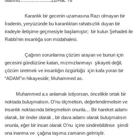
olasınız………………..22/Hac 78
.
Karanlık bir gecenin uzamasına Razı olmayan bir
İradenin, yeryüzünde bu karanlıktan rahatsızlık duyan bir
iradeyle iletişime geçmesiyle başlamıştır; bir kulun Şehadeti ile
Rabbi’nin insanlığa son müdahalesi.
.
Çağının sorunlarına çözüm arayan ve bunun için
gecesini gündüzüne katan, mızmızlanmayı şikayeti değil,
çözüm üretmek ve insanlığın özgürlüğü için kafa yoran bir
“ADAM”ın hikayesidir; Muhammed as.
.
Muhammed a.s anlamak istiyorsan, öncelikle ortak bir
noktada buluşmalısın. O’nu ölçmelisin, değerlendirmelisin ve
insanlık noktasında birleşmelisin onunla… Bir hareket adamı
olarak, bir önder olarak , bir dava adamı olarak buluşmalısın
onunla, eğer bir insan olarak O’nu içine sindirebildinse şimdi
ona inanma ve çağına taşıma zamanın gelmiştir.