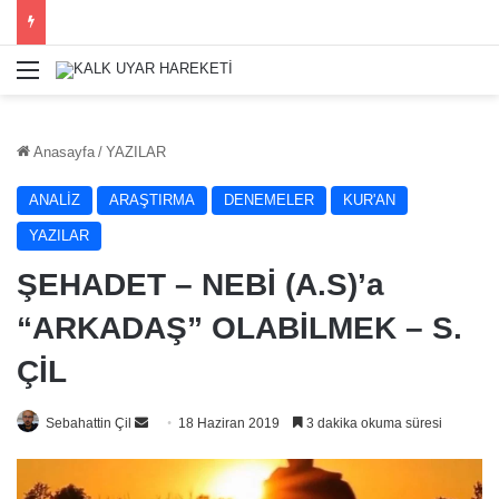
Menü
Anasayfa
/
YAZILAR
ANALİZ
ARAŞTIRMA
DENEMELER
KUR'AN
YAZILAR
ŞEHADET – NEBİ (A.S)’a
“ARKADAŞ” OLABİLMEK – S.
ÇİL
Bir
Sebahattin Çil
18 Haziran 2019
3 dakika okuma süresi
e-
posta