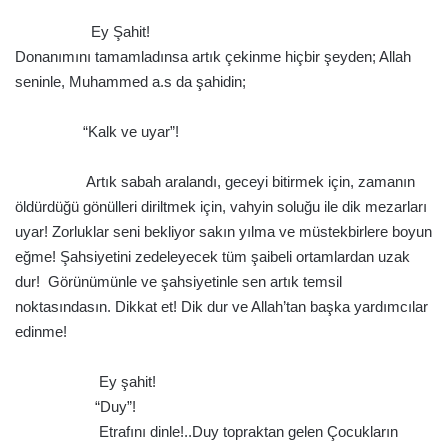
.
Ey Şahit!
Donanımını tamamladınsa artık çekinme hiçbir şeyden; Allah
seninle, Muhammed a.s da şahidin;
.
“Kalk ve uyar”!
.
Artık sabah aralandı, geceyi bitirmek için, zamanın
öldürdüğü gönülleri diriltmek için, vahyin soluğu ile dik mezarları
uyar! Zorluklar seni bekliyor sakın yılma ve müstekbirlere boyun
eğme! Şahsiyetini zedeleyecek tüm şaibeli ortamlardan uzak
dur! Görünümünle ve şahsiyetinle sen artık temsil
noktasındasın. Dikkat et! Dik dur ve Allah’tan başka yardımcılar
edinme!
.
Ey şahit!
“Duy”!
Etrafını dinle!..Duy topraktan gelen Çocukların