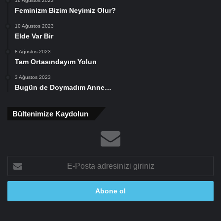
16 Ağustos 2023
Feminizm Bizim Neyimiz Olur?
10 Ağustos 2023
Elde Var Bir
8 Ağustos 2023
Tam Ortasındayım Yolun
3 Ağustos 2023
Bugün de Doymadım Anne…
Bültenimize Kaydolun
E-
Posta
adresinizi
giriniz