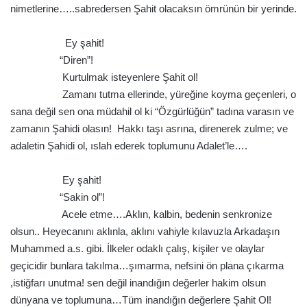
nimetlerine…..sabredersen Şahit olacaksın ömrünün bir yerinde.
.
Ey şahit!
“Diren”!
Kurtulmak isteyenlere Şahit ol!
Zamanı tutma ellerinde, yüreğine koyma geçenleri, o
sana değil sen ona müdahil ol ki “Özgürlüğün” tadına varasın ve
zamanın Şahidi olasın! Hakkı taşı asrına, direnerek zulme; ve
adaletin Şahidi ol, ıslah ederek toplumunu Adalet’le….
.
Ey şahit!
“Sakin ol”!
Acele etme….Aklın, kalbin, bedenin senkronize
olsun.. Heyecanını aklınla, aklını vahiyle kılavuzla Arkadaşın
Muhammed a.s. gibi. İlkeler odaklı çalış, kişiler ve olaylar
geçicidir bunlara takılma…şımarma, nefsini ön plana çıkarma
,istiğfarı unutma! sen değil inandığın değerler hakim olsun
dünyana ve toplumuna…Tüm inandığın değerlere Şahit Ol!