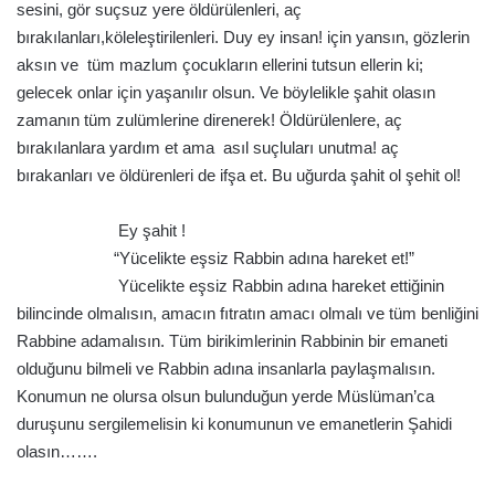
sesini, gör suçsuz yere öldürülenleri, aç
bırakılanları,köleleştirilenleri. Duy ey insan! için yansın, gözlerin
aksın ve tüm mazlum çocukların ellerini tutsun ellerin ki;
gelecek onlar için yaşanılır olsun. Ve böylelikle şahit olasın
zamanın tüm zulümlerine direnerek! Öldürülenlere, aç
bırakılanlara yardım et ama asıl suçluları unutma! aç
bırakanları ve öldürenleri de ifşa et. Bu uğurda şahit ol şehit ol!
.
Ey şahit !
“Yücelikte eşsiz Rabbin adına hareket et!”
Yücelikte eşsiz Rabbin adına hareket ettiğinin
bilincinde olmalısın, amacın fıtratın amacı olmalı ve tüm benliğini
Rabbine adamalısın. Tüm birikimlerinin Rabbinin bir emaneti
olduğunu bilmeli ve Rabbin adına insanlarla paylaşmalısın.
Konumun ne olursa olsun bulunduğun yerde Müslüman’ca
duruşunu sergilemelisin ki konumunun ve emanetlerin Şahidi
olasın…….
.