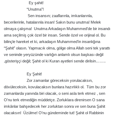
Ey şahit!
“Unutma”!
Sen insansın; zaaflarınla, imkanlarınla,
becerilerinle, hatalarınla insan! Sakın bunu unutma! Melek
olmaya çalışma! Unutma Arkadaşın Muhammed’de bir insandı
ama seçilmiş çok özel bir insan. Sende özel ve orijinal ol. Bu
bilinçle hareket et ki, arkadaşın Muhammed’in insanlığına
“Şahit” olasın. Yapmacık olma, gölge olma Allah seni tek yarattı
ve seninde yeryüzünde varlığın anlamlı olsun başkası değil
,gösterişçi değil; Şahit ol ki Kuran ayetleri sende dirilsin……..
.
Ey Şahit!
Zor zamanlar göreceksin yorulacaksın,
dövüleceksin, kovulacaksın bunlara hazırlıklı ol. Tüm bu zor
zamanlarda yanında biri olacak, o seni asla terk etmez , sen
O’nu terk etmediğin müddetçe. Zorluklara direnirsen O sana
imkânlar bahşedecek her zorluktan sonra ve sen buna Şahit
olacaksın! Üzülme! O’nu gündeminde tut! Şahit ol Rabbinin