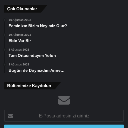
Çok Okunanlar
16 Ağustos 2023
Feminizm Bizim Neyimiz Olur?
10 Ağustos 2023
Elde Var Bir
8 Ağustos 2023
Tam Ortasındayım Yolun
3 Ağustos 2023
Bugün de Doymadım Anne…
Bültenimize Kaydolun
E-
Posta
adresinizi