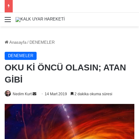
Menü
Anasayfa
/
DENEMELER
DENEMELER
OKU Kİ ÖNCÜ OLASIN; ATAN
GİBİ
Bir
Nedim Kurt
14 Mart 2019
2 dakika okuma süresi
e-
posta
göndermek