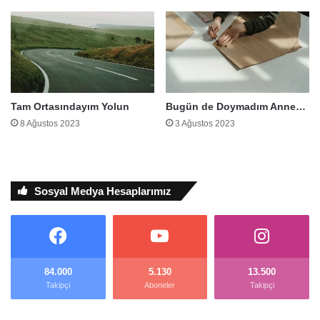
Tam Ortasındayım Yolun
Bugün de Doymadım Anne…
8 Ağustos 2023
3 Ağustos 2023
Sosyal Medya Hesaplarımız
84.000
5.130
13.500
Takipçi
Aboneler
Takipçi