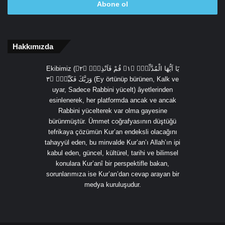
giriniz
Hakkımızda
Ekibimiz (يَٓا اَيُّهَا الْمُدَّثِّرُۙ ﴿١﴾ قُمْ فَاَنْذِرْۙ ﴿٢﴾
وَرَبَّكَ فَكَبِّرْۙ ﴿٣ (Ey örtünüp bürünen, Kalk ve
uyar, Sadece Rabbini yücelt) âyetlerinden
esinlenerek, her platformda ancak ve ancak
Rabbini yücelterek var olma gayesine
bürünmüştür. Ümmet coğrafyasının düştüğü
tefrikaya çözümün Kur’an endeksli olacağını
tahayyül eden, bu minvalde Kur’an’ı Allah’ın ipi
kabul eden, güncel, kültürel, tarihi ve bilimsel
konulara Kur’anî bir perspektifle bakan,
sorunlarımıza ise Kur’an’dan cevap arayan bir
medya kuruluşudur.