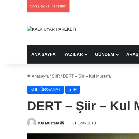
Son Dakika Haberleri
ANA SAYFA
YAZILAR
GÜNDEM
ARAŞ
Anasayfa
/
ŞİİR
/
DERT – Şiir – Kul Mustafa
KÜLTÜR/SANAT
ŞİİR
DERT – Şiir – Kul 
Bir
Kul Mustafa
31 Ocak 2018
e-
posta