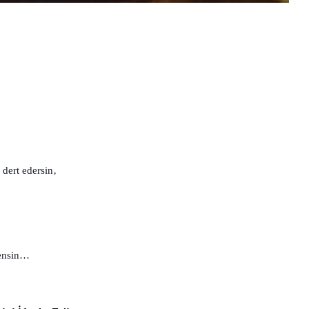
 dert edersin‚
rensin…