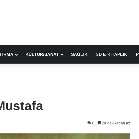
TIRMA
KÜLTÜR/SANAT
SAĞLIK
3D E-KİTAPLIK
P
Mustafa
0
Bir dakikadan az