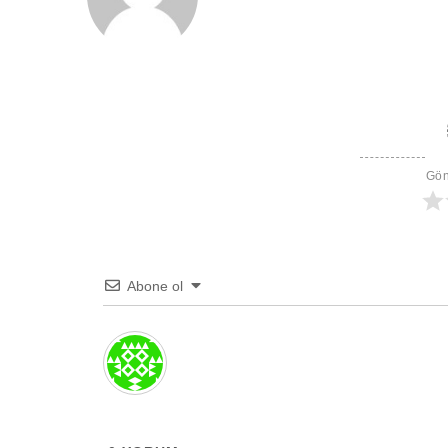
sitesi
Gön
Abone ol