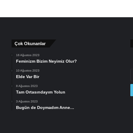
Çok Okunanlar
16 Ağustos 2023
Feminizm Bizim Neyimiz Olur?
10 Ağustos 2023
E
Elde Var Bir
P
a
8 Ağustos 2023
gi
Tam Ortasındayım Yolun
3 Ağustos 2023
Bugün de Doymadım Anne…