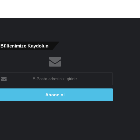
Bültenimize Kaydolun
-
osta
dresinizi
riniz