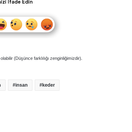
izi İfade Edin
abilir (Düşünce farklılığı zenginliğimizdir).
n
insan
keder