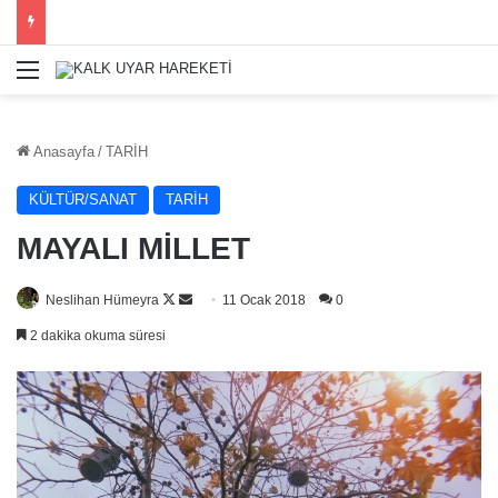
Menü
Anasayfa
/
TARİH
KÜLTÜR/SANAT
TARİH
MAYALI MİLLET
Follow
Bir
Neslihan Hümeyra
11 Ocak 2018
0
on
e-
2 dakika okuma süresi
X
posta
göndermek