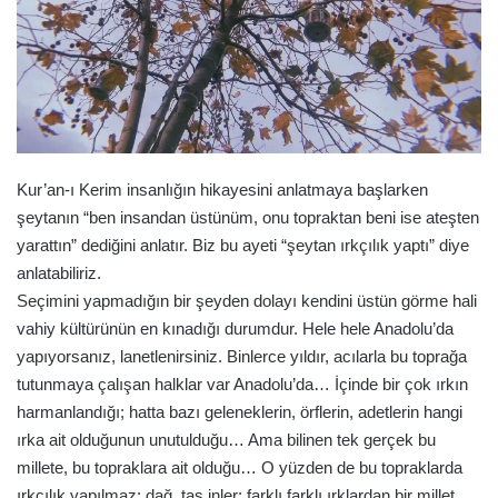
Kur’an-ı Kerim insanlığın hikayesini anlatmaya başlarken
şeytanın “ben insandan üstünüm, onu topraktan beni ise ateşten
yarattın” dediğini anlatır. Biz bu ayeti “şeytan ırkçılık yaptı” diye
anlatabiliriz.
Seçimini yapmadığın bir şeyden dolayı kendini üstün görme hali
vahiy kültürünün en kınadığı durumdur. Hele hele Anadolu’da
yapıyorsanız, lanetlenirsiniz. Binlerce yıldır, acılarla bu toprağa
tutunmaya çalışan halklar var Anadolu’da… İçinde bir çok ırkın
harmanlandığı; hatta bazı geleneklerin, örflerin, adetlerin hangi
ırka ait olduğunun unutulduğu… Ama bilinen tek gerçek bu
millete, bu topraklara ait olduğu… O yüzden de bu topraklarda
ırkçılık yapılmaz; dağ, taş inler; farklı farklı ırklardan bir millet