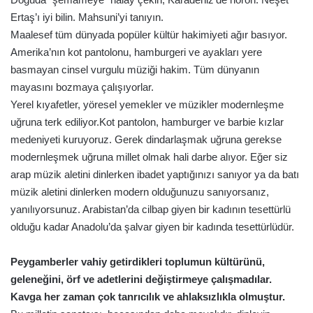
Ertaş’ı iyi bilin. Mahsuni’yi tanıyın.
Maalesef tüm dünyada popüler kültür hakimiyeti ağır basıyor.
Amerika’nın kot pantolonu, hamburgeri ve ayakları yere
basmayan cinsel vurgulu müziği hakim. Tüm dünyanın
mayasını bozmaya çalışıyorlar.
Yerel kıyafetler, yöresel yemekler ve müzikler modernleşme
uğruna terk ediliyor.Kot pantolon, hamburger ve barbie kızlar
medeniyeti kuruyoruz. Gerek dindarlaşmak uğruna gerekse
modernleşmek uğruna millet olmak hali darbe alıyor. Eğer siz
arap müzik aletini dinlerken ibadet yaptığınızı sanıyor ya da batı
müzik aletini dinlerken modern olduğunuzu sanıyorsanız,
yanılıyorsunuz. Arabistan’da cilbap giyen bir kadının tesettürlü
olduğu kadar Anadolu’da şalvar giyen bir kadında tesettürlüdür.
Peygamberler vahiy getirdikleri toplumun kültürünü,
geleneğini, örf ve adetlerini değiştirmeye çalışmadılar.
Kavga her zaman çok tanrıcılık ve ahlaksızlıkla olmuştur.