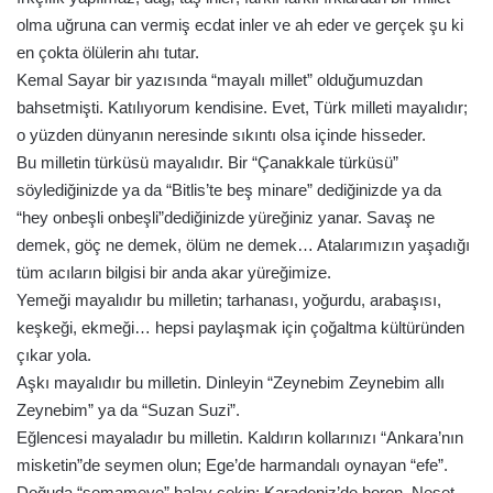
olma uğruna can vermiş ecdat inler ve ah eder ve gerçek şu ki
en çokta ölülerin ahı tutar.
Kemal Sayar bir yazısında “mayalı millet” olduğumuzdan
bahsetmişti. Katılıyorum kendisine. Evet, Türk milleti mayalıdır;
o yüzden dünyanın neresinde sıkıntı olsa içinde hisseder.
Bu milletin türküsü mayalıdır. Bir “Çanakkale türküsü”
söylediğinizde ya da “Bitlis’te beş minare” dediğinizde ya da
“hey onbeşli onbeşli”dediğinizde yüreğiniz yanar. Savaş ne
demek, göç ne demek, ölüm ne demek… Atalarımızın yaşadığı
tüm acıların bilgisi bir anda akar yüreğimize.
Yemeği mayalıdır bu milletin; tarhanası, yoğurdu, arabaşısı,
keşkeği, ekmeği… hepsi paylaşmak için çoğaltma kültüründen
çıkar yola.
Aşkı mayalıdır bu milletin. Dinleyin “Zeynebim Zeynebim allı
Zeynebim” ya da “Suzan Suzi”.
Eğlencesi mayaladır bu milletin. Kaldırın kollarınızı “Ankara’nın
misketin”de seymen olun; Ege’de harmandalı oynayan “efe”.
Doğuda “şemameye” halay çekin; Karadeniz’de horon. Neşet