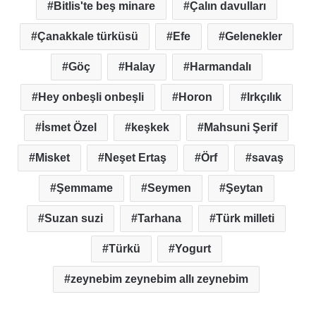
Bitlis'te beş minare
Çalın davulları
Çanakkale türküsü
Efe
Gelenekler
Göç
Halay
Harmandalı
Hey onbeşli onbeşli
Horon
Irkçılık
İsmet Özel
keşkek
Mahsuni Şerif
Misket
Neşet Ertaş
Örf
savaş
Şemmame
Seymen
Şeytan
Suzan suzi
Tarhana
Türk milleti
Türkü
Yogurt
zeynebim zeynebim allı zeynebim