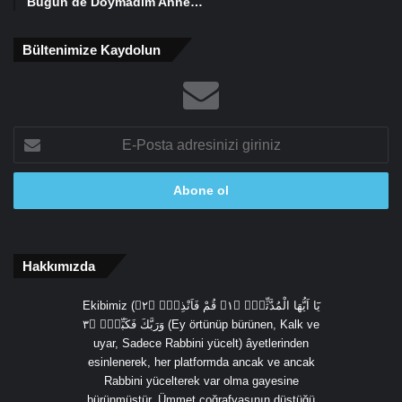
Bugün de Doymadım Anne…
Bültenimize Kaydolun
E-
Posta
adresinizi
giriniz
Hakkımızda
Ekibimiz (يَٓا اَيُّهَا الْمُدَّثِّرُۙ ﴿١﴾ قُمْ فَاَنْذِرْۙ ﴿٢﴾
وَرَبَّكَ فَكَبِّرْۙ ﴿٣ (Ey örtünüp bürünen, Kalk ve
uyar, Sadece Rabbini yücelt) âyetlerinden
esinlenerek, her platformda ancak ve ancak
Rabbini yücelterek var olma gayesine
bürünmüştür. Ümmet coğrafyasının düştüğü