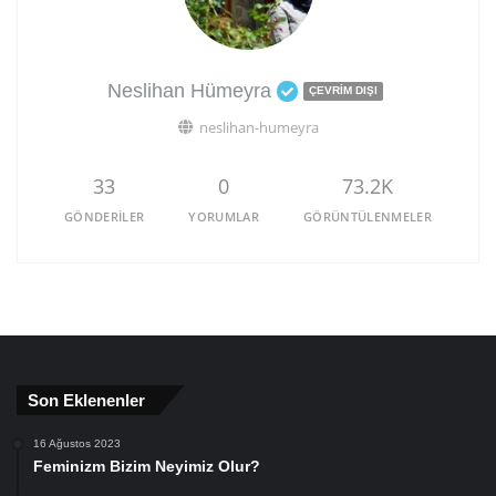
Neslihan Hümeyra
ÇEVRIM DIŞI
neslihan-humeyra
33
0
73.2K
GÖNDERILER
YORUMLAR
GÖRÜNTÜLENMELER
Son Eklenenler
16 Ağustos 2023
Feminizm Bizim Neyimiz Olur?