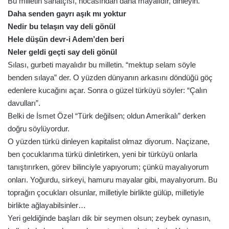
Bu milletin sanatçısı, hocasından daha mayalıdır, dinleyin.
Daha senden gayrı aşık mı yoktur
Nedir bu telaşın vay deli gönül
Hele düşün devr-i Adem’den beri
Neler geldi geçti say deli gönül
Sılası, gurbeti mayalıdır bu milletin. “mektup selam söyle
benden sılaya” der. O yüzden dünyanın arkasını döndüğü göç
edenlere kucağını açar. Sonra o güzel türküyü söyler: “Çalın
davulları”.
Belki de İsmet Özel “Türk değilsen; oldun Amerikalı” derken
doğru söylüyordur.
O yüzden türkü dinleyen kapitalist olmaz diyorum. Naçizane,
ben çocuklarıma türkü dinletirken, yeni bir türküyü onlarla
tanıştırırken, görev bilinciyle yapıyorum; çünkü mayalıyorum
onları. Yoğurdu, sirkeyi, hamuru mayalar gibi, mayalıyorum. Bu
toprağın çocukları olsunlar, milletiyle birlikte gülüp, milletiyle
birlikte ağlayabilsinler…
Yeri geldiğinde başları dik bir seymen olsun; zeybek oynasın,