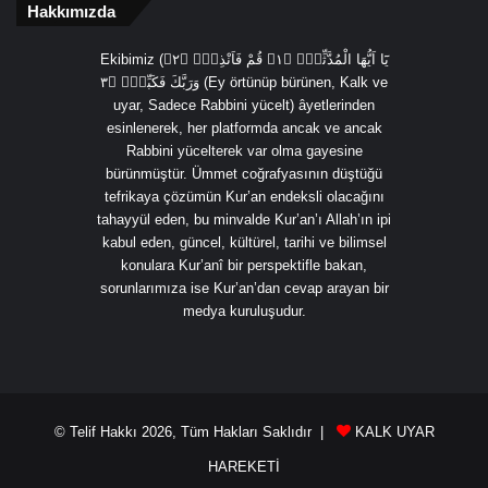
Hakkımızda
Ekibimiz (يَٓا اَيُّهَا الْمُدَّثِّرُۙ ﴿١﴾ قُمْ فَاَنْذِرْۙ ﴿٢﴾
وَرَبَّكَ فَكَبِّرْۙ ﴿٣ (Ey örtünüp bürünen, Kalk ve
uyar, Sadece Rabbini yücelt) âyetlerinden
esinlenerek, her platformda ancak ve ancak
Rabbini yücelterek var olma gayesine
bürünmüştür. Ümmet coğrafyasının düştüğü
tefrikaya çözümün Kur’an endeksli olacağını
tahayyül eden, bu minvalde Kur’an’ı Allah’ın ipi
kabul eden, güncel, kültürel, tarihi ve bilimsel
konulara Kur’anî bir perspektifle bakan,
sorunlarımıza ise Kur’an’dan cevap arayan bir
medya kuruluşudur.
© Telif Hakkı 2026, Tüm Hakları Saklıdır |
KALK UYAR
HAREKETİ