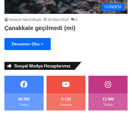
GÜNDEM
Hüseyin Mecit Beşik
18 Mart 2018
0
Çanakkale geçilmedi (mi)
Devamını Oku »
Sosyal Medya Hesaplarımız
84.000
5.130
13.500
Takipçi
Aboneler
Takipçi