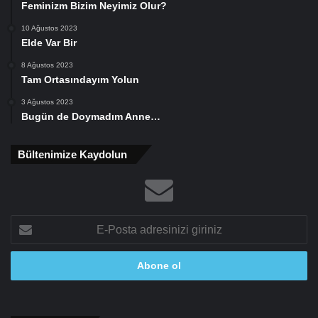
Feminizm Bizim Neyimiz Olur?
10 Ağustos 2023
Elde Var Bir
8 Ağustos 2023
Tam Ortasındayım Yolun
3 Ağustos 2023
Bugün de Doymadım Anne…
Bültenimize Kaydolun
E-
Posta
adresinizi
giriniz