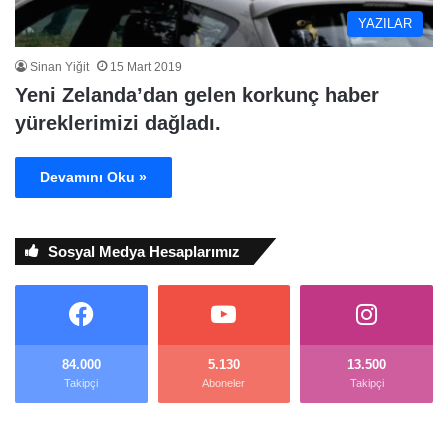
YAZILAR
Sinan Yiğit
15 Mart 2019
Yeni Zelanda’dan gelen korkunç haber
yüreklerimizi dağladı.
Devamını Oku »
Sosyal Medya Hesaplarımız
84.000
5.130
13.500
Takipçi
Aboneler
Takipçi