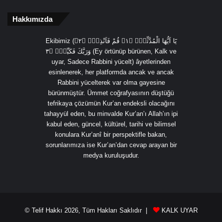
Hakkımızda
Ekibimiz (يَٓا اَيُّهَا الْمُدَّثِّرُۙ ﴿١﴾ قُمْ فَاَنْذِرْۙ ﴿٢﴾
وَرَبَّكَ فَكَبِّرْۙ ﴿٣ (Ey örtünüp bürünen, Kalk ve
uyar, Sadece Rabbini yücelt) âyetlerinden
esinlenerek, her platformda ancak ve ancak
Rabbini yücelterek var olma gayesine
bürünmüştür. Ümmet coğrafyasının düştüğü
tefrikaya çözümün Kur’an endeksli olacağını
tahayyül eden, bu minvalde Kur’an’ı Allah’ın ipi
kabul eden, güncel, kültürel, tarihi ve bilimsel
konulara Kur’anî bir perspektifle bakan,
sorunlarımıza ise Kur’an’dan cevap arayan bir
medya kuruluşudur.
© Telif Hakkı 2026, Tüm Hakları Saklıdır |
KALK UYAR