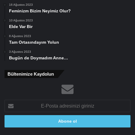
16 Ağustos 2023
Feminizm Bizim Neyimiz Olur?
10 Ağustos 2023
Elde Var Bir
8 Ağustos 2023
Tam Ortasındayım Yolun
3 Ağustos 2023
Bugün de Doymadım Anne…
Bültenimize Kaydolun
E-
Posta
adresinizi
giriniz