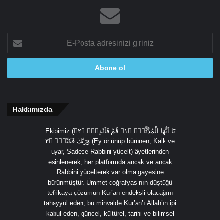
E-
Posta
adresinizi
giriniz
Hakkımızda
Ekibimiz (يَٓا اَيُّهَا الْمُدَّثِّرُۙ ﴿١﴾ قُمْ فَاَنْذِرْۙ ﴿٢﴾
وَرَبَّكَ فَكَبِّرْۙ ﴿٣ (Ey örtünüp bürünen, Kalk ve
uyar, Sadece Rabbini yücelt) âyetlerinden
esinlenerek, her platformda ancak ve ancak
Rabbini yücelterek var olma gayesine
bürünmüştür. Ümmet coğrafyasının düştüğü
tefrikaya çözümün Kur’an endeksli olacağını
tahayyül eden, bu minvalde Kur’an’ı Allah’ın ipi
kabul eden, güncel, kültürel, tarihi ve bilimsel