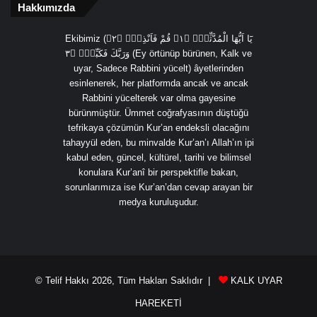
Hakkımızda
Ekibimiz (يَٓا اَيُّهَا الْمُدَّثِّرُۙ ﴿١﴾ قُمْ فَاَنْذِرْۙ ﴿٢﴾
وَرَبَّكَ فَكَبِّرْۙ ﴿٣ (Ey örtünüp bürünen, Kalk ve
uyar, Sadece Rabbini yücelt) âyetlerinden
esinlenerek, her platformda ancak ve ancak
Rabbini yücelterek var olma gayesine
bürünmüştür. Ümmet coğrafyasının düştüğü
tefrikaya çözümün Kur’an endeksli olacağını
tahayyül eden, bu minvalde Kur’an’ı Allah’ın ipi
kabul eden, güncel, kültürel, tarihi ve bilimsel
konulara Kur’anî bir perspektifle bakan,
sorunlarımıza ise Kur’an’dan cevap arayan bir
medya kuruluşudur.
© Telif Hakkı 2026, Tüm Hakları Saklıdır |
KALK UYAR
HAREKETİ