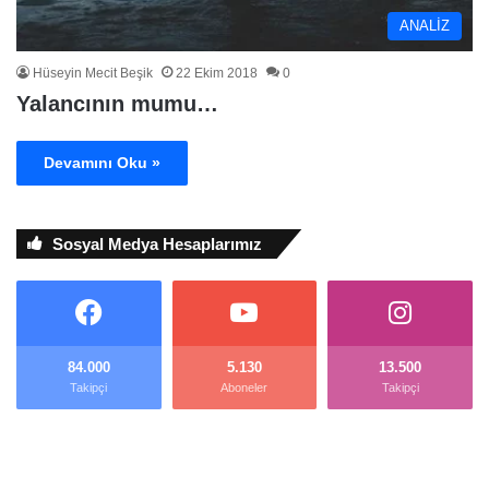
ANALİZ
Hüseyin Mecit Beşik
22 Ekim 2018
0
Yalancının mumu…
Devamını Oku »
Sosyal Medya Hesaplarımız
84.000
5.130
13.500
Takipçi
Aboneler
Takipçi