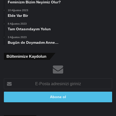
Feminizm Bizim Neyimiz Olur?
10 Ağustos 2023
Elde Var Bir
8 Ağustos 2023
Tam Ortasındayım Yolun
3 Ağustos 2023
Bugün de Doymadım Anne…
Bültenimize Kaydolun
E-
Posta
adresinizi
giriniz