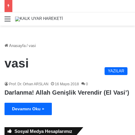
Menü
Anasayfa
/
vasi
vasi
YAZILAR
Prof. Dr. Orhan ARSLAN
16 Mayıs 2018
0
Darlanma! Allah Genişlik Verendir (El Vasi’)
Devamını Oku »
Sosyal Medya Hesaplarımız