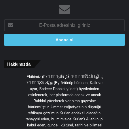
E-
Posta
adresinizi
giriniz
Hakkımızda
Ekibimiz (يَٓا اَيُّهَا الْمُدَّثِّرُۙ ﴿١﴾ قُمْ فَاَنْذِرْۙ ﴿٢﴾
وَرَبَّكَ فَكَبِّرْۙ ﴿٣ (Ey örtünüp bürünen, Kalk ve
uyar, Sadece Rabbini yücelt) âyetlerinden
esinlenerek, her platformda ancak ve ancak
Rabbini yücelterek var olma gayesine
bürünmüştür. Ümmet coğrafyasının düştüğü
tefrikaya çözümün Kur’an endeksli olacağını
tahayyül eden, bu minvalde Kur’an’ı Allah’ın ipi
kabul eden, güncel, kültürel, tarihi ve bilimsel