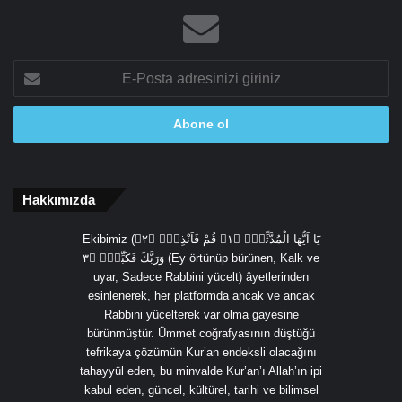
E-
Posta
adresinizi
giriniz
Hakkımızda
Ekibimiz (يَٓا اَيُّهَا الْمُدَّثِّرُۙ ﴿١﴾ قُمْ فَاَنْذِرْۙ ﴿٢﴾
وَرَبَّكَ فَكَبِّرْۙ ﴿٣ (Ey örtünüp bürünen, Kalk ve
uyar, Sadece Rabbini yücelt) âyetlerinden
esinlenerek, her platformda ancak ve ancak
Rabbini yücelterek var olma gayesine
bürünmüştür. Ümmet coğrafyasının düştüğü
tefrikaya çözümün Kur’an endeksli olacağını
tahayyül eden, bu minvalde Kur’an’ı Allah’ın ipi
kabul eden, güncel, kültürel, tarihi ve bilimsel