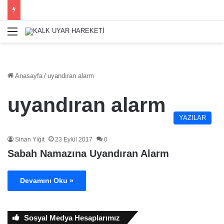
Menü
Anasayfa
/
uyandıran alarm
uyandıran alarm
YAZILAR
Sinan Yiğit
23 Eylül 2017
0
Sabah Namazına Uyandıran Alarm
Devamını Oku »
Sosyal Medya Hesaplarımız