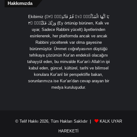
Hakkımızda
Ekibimiz (يَٓا اَيُّهَا الْمُدَّثِّرُۙ ﴿١﴾ قُمْ فَاَنْذِرْۙ ﴿٢﴾
وَرَبَّكَ فَكَبِّرْۙ ﴿٣ (Ey örtünüp bürünen, Kalk ve
uyar, Sadece Rabbini yücelt) âyetlerinden
esinlenerek, her platformda ancak ve ancak
Rabbini yücelterek var olma gayesine
bürünmüştür. Ümmet coğrafyasının düştüğü
tefrikaya çözümün Kur’an endeksli olacağını
tahayyül eden, bu minvalde Kur’an’ı Allah’ın ipi
kabul eden, güncel, kültürel, tarihi ve bilimsel
konulara Kur’anî bir perspektifle bakan,
sorunlarımıza ise Kur’an’dan cevap arayan bir
medya kuruluşudur.
© Telif Hakkı 2026, Tüm Hakları Saklıdır |
KALK UYAR
HAREKETİ