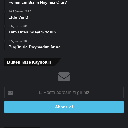
Feminizm Bizim Neyimiz Olur?
10 Ağustos 2023
Elde Var Bir
8 Ağustos 2023
Tam Ortasındayım Yolun
3 Ağustos 2023
Bugün de Doymadım Anne…
Bültenimize Kaydolun
E-
Posta
adresinizi
giriniz