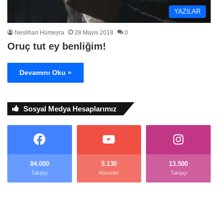
YAZILAR
Neslihan Hümeyra
28 Mayıs 2018
0
Oruç tut ey benliğim!
Devamını Oku »
Sosyal Medya Hesaplarımız
84.000
5.130
13.500
Takipçi
Aboneler
Takipçi