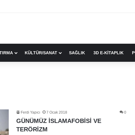
TIRMA
KÜLTÜR/SANAT
SAĞLIK
3D E-KİTAPLIK
P
Ferdi Yapıcı
7 Ocak 2018
0
GÜNÜMÜZ İSLAMAFOBİSİ VE
TERÖRİZM