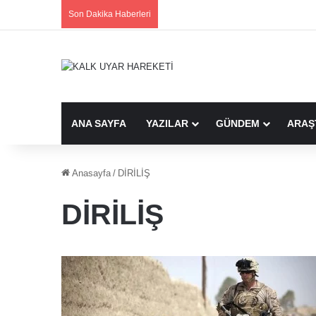
Son Dakika Haberleri
ANA SAYFA
YAZILAR
GÜNDEM
ARAŞ
Anasayfa
/
DİRİLİŞ
DİRİLİŞ