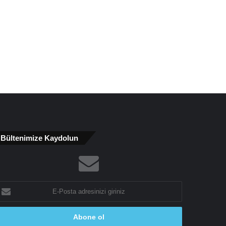
Bültenimize Kaydolun
-
osta
dresinizi
riniz