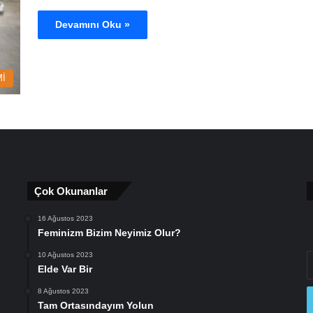
Devamını Oku »
İ
Çok Okunanlar
16 Ağustos 2023
Feminizm Bizim Neyimiz Olur?
10 Ağustos 2023
E
Elde Var Bir
P
a
8 Ağustos 2023
gi
Tam Ortasındayım Yolun