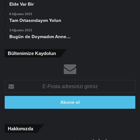
Elde Var Bir
8 Ağustos 2023
Tam Ortasındayım Yolun
3 Ağustos 2023
Bugün de Doymadım Anne…
Bültenimize Kaydolun
E-
Posta
adresinizi
giriniz
Hakkımızda