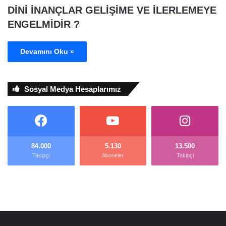
DİNİ İNANÇLAR GELİŞİME VE İLERLEMEYE
ENGELMİDİR ?
Devamını Oku »
Sosyal Medya Hesaplarımız
84.000
5.130
13.500
Takipçi
Aboneler
Takipçi