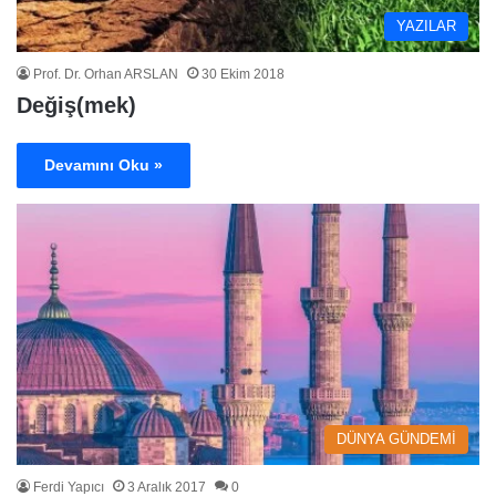
YAZILAR
Prof. Dr. Orhan ARSLAN
30 Ekim 2018
Değiş(mek)
Devamını Oku »
DÜNYA GÜNDEMİ
Ferdi Yapıcı
3 Aralık 2017
0