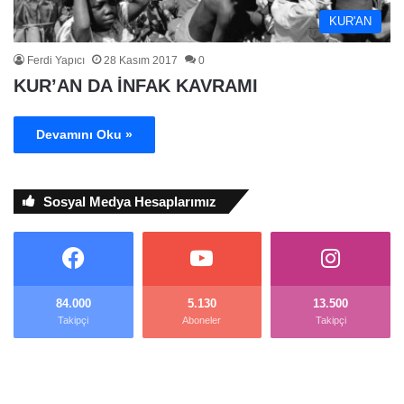
KUR'AN
Ferdi Yapıcı
28 Kasım 2017
0
KUR’AN DA İNFAK KAVRAMI
Devamını Oku »
Sosyal Medya Hesaplarımız
84.000
5.130
13.500
Takipçi
Aboneler
Takipçi