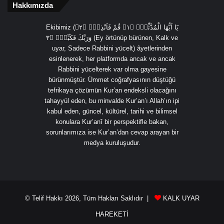
Hakkımızda
Ekibimiz (يَٓا اَيُّهَا الْمُدَّثِّرُۙ ﴿١﴾ قُمْ فَاَنْذِرْۙ ﴿٢﴾
وَرَبَّكَ فَكَبِّرْۙ ﴿٣ (Ey örtünüp bürünen, Kalk ve
uyar, Sadece Rabbini yücelt) âyetlerinden
esinlenerek, her platformda ancak ve ancak
Rabbini yücelterek var olma gayesine
bürünmüştür. Ümmet coğrafyasının düştüğü
tefrikaya çözümün Kur’an endeksli olacağını
tahayyül eden, bu minvalde Kur’an’ı Allah’ın ipi
kabul eden, güncel, kültürel, tarihi ve bilimsel
konulara Kur’anî bir perspektifle bakan,
sorunlarımıza ise Kur’an’dan cevap arayan bir
medya kuruluşudur.
© Telif Hakkı 2026, Tüm Hakları Saklıdır |
KALK UYAR
HAREKETİ