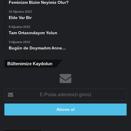
Feminizm Bizim Neyimiz Olur?
10 Ağustos 2023
Elde Var Bir
8 Ağustos 2023
Tam Ortasındayım Yolun
3 Ağustos 2023
Bugün de Doymadım Anne…
Bültenimize Kaydolun
E-
Posta
adresinizi
giriniz