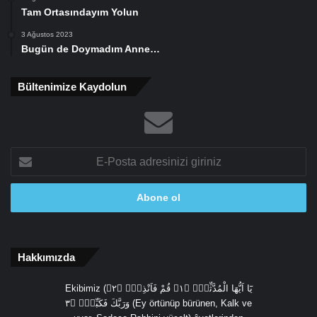
Tam Ortasındayım Yolun
3 Ağustos 2023
Bugün de Doymadım Anne…
Bültenimize Kaydolun
E-
Posta
adresinizi
giriniz
Hakkımızda
Ekibimiz (يَٓا اَيُّهَا الْمُدَّثِّرُۙ ﴿١﴾ قُمْ فَاَنْذِرْۙ ﴿٢﴾
وَرَبَّكَ فَكَبِّرْۙ ﴿٣ (Ey örtünüp bürünen, Kalk ve