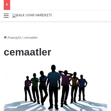
Menü
Anasayfa
/
cemaatler
cemaatler