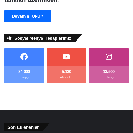
tankları üzerimden.
Devamını Oku »
Sosyal Medya Hesaplarımız
84.000
5.130
13.500
Takipçi
Aboneler
Takipçi
Son Eklenenler