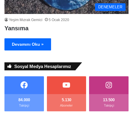
DENEMELER
Yeşim Mızrak Gemici
5 Ocak 2020
Yansıma
Devamını Oku »
Sosyal Medya Hesaplarımız
84.000
5.130
13.500
Takipçi
Aboneler
Takipçi