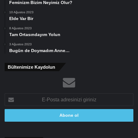
Feminizm Bizim Neyimiz Olur?
10 Ağustos 2023
Elde Var Bir
8 Ağustos 2023
Tam Ortasındayım Yolun
3 Ağustos 2023
Bugün de Doymadım Anne…
Bültenimize Kaydolun
E-
Posta
adresinizi
giriniz