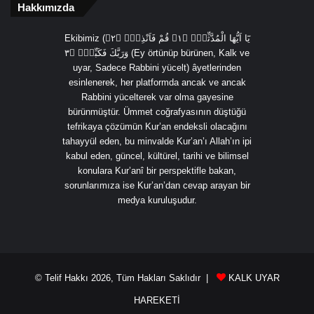
Hakkımızda
Ekibimiz (يَٓا اَيُّهَا الْمُدَّثِّرُۙ ﴿١﴾ قُمْ فَاَنْذِرْۙ ﴿٢﴾
وَرَبَّكَ فَكَبِّرْۙ ﴿٣ (Ey örtünüp bürünen, Kalk ve
uyar, Sadece Rabbini yücelt) âyetlerinden
esinlenerek, her platformda ancak ve ancak
Rabbini yücelterek var olma gayesine
bürünmüştür. Ümmet coğrafyasının düştüğü
tefrikaya çözümün Kur’an endeksli olacağını
tahayyül eden, bu minvalde Kur’an’ı Allah’ın ipi
kabul eden, güncel, kültürel, tarihi ve bilimsel
konulara Kur’anî bir perspektifle bakan,
sorunlarımıza ise Kur’an’dan cevap arayan bir
medya kuruluşudur.
© Telif Hakkı 2026, Tüm Hakları Saklıdır |
KALK UYAR
HAREKETİ