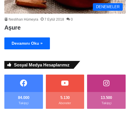
DENEMELER
Neslihan Hümeyra
7 Eylül 2018
0
Aşure
Devamını Oku »
Sosyal Medya Hesaplarımız
84.000
5.130
13.500
Takipçi
Aboneler
Takipçi