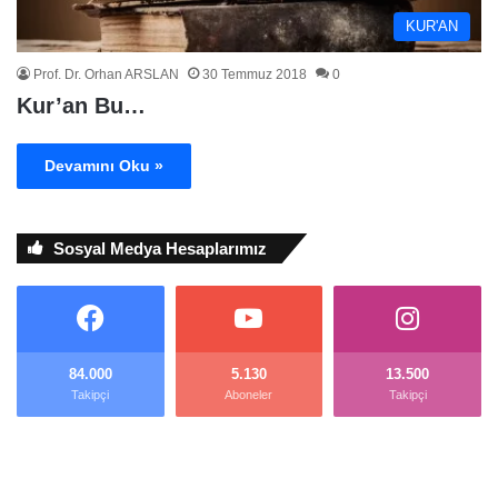
KUR'AN
Prof. Dr. Orhan ARSLAN
30 Temmuz 2018
0
Kur’an Bu…
Devamını Oku »
Sosyal Medya Hesaplarımız
84.000
5.130
13.500
Takipçi
Aboneler
Takipçi