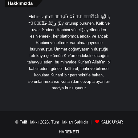
Hakkımızda
Ekibimiz (يَٓا اَيُّهَا الْمُدَّثِّرُۙ ﴿١﴾ قُمْ فَاَنْذِرْۙ ﴿٢﴾
وَرَبَّكَ فَكَبِّرْۙ ﴿٣ (Ey örtünüp bürünen, Kalk ve
uyar, Sadece Rabbini yücelt) âyetlerinden
esinlenerek, her platformda ancak ve ancak
Rabbini yücelterek var olma gayesine
bürünmüştür. Ümmet coğrafyasının düştüğü
tefrikaya çözümün Kur’an endeksli olacağını
tahayyül eden, bu minvalde Kur’an’ı Allah’ın ipi
kabul eden, güncel, kültürel, tarihi ve bilimsel
konulara Kur’anî bir perspektifle bakan,
sorunlarımıza ise Kur’an’dan cevap arayan bir
medya kuruluşudur.
© Telif Hakkı 2026, Tüm Hakları Saklıdır |
KALK UYAR
HAREKETİ