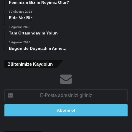
Feminizm Bizim Neyimiz Olur?
10 Ağustos 2023
Elde Var Bir
8 Ağustos 2023
Tam Ortasındayım Yolun
3 Ağustos 2023
Bugün de Doymadım Anne…
Bültenimize Kaydolun
E-
Posta
adresinizi
giriniz