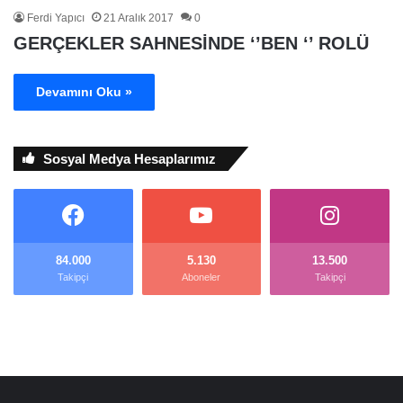
Ferdi Yapıcı
21 Aralık 2017
0
GERÇEKLER SAHNESİNDE ‘’BEN ‘’ ROLÜ
Devamını Oku »
Sosyal Medya Hesaplarımız
84.000
5.130
13.500
Takipçi
Aboneler
Takipçi