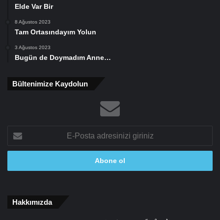
Elde Var Bir
8 Ağustos 2023
Tam Ortasındayım Yolun
3 Ağustos 2023
Bugün de Doymadım Anne…
Bültenimize Kaydolun
E-
Posta
adresinizi
giriniz
Hakkımızda