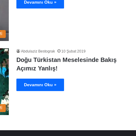
Devamını Oku »
İ
Abdulaziz Bestograk
10 Şubat 2019
Doğu Türkistan Meselesinde Bakış
Açımız Yanlış!
Devamını Oku »
İ