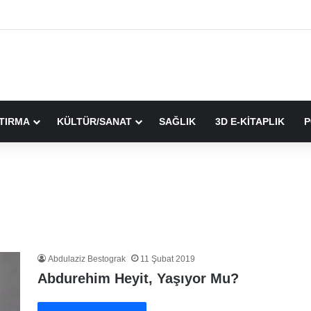
TIRMA
KÜLTÜR/SANAT
SAĞLIK
3D E-KİTAPLIK
P
Abdulaziz Bestograk
11 Şubat 2019
Abdurehim Heyit, Yaşıyor Mu?