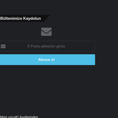
Bültenimize Kaydolun
-
osta
dresinizi
riniz