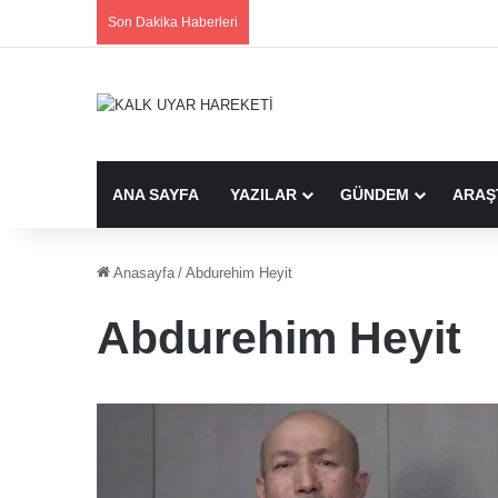
Son Dakika Haberleri
ANA SAYFA
YAZILAR
GÜNDEM
ARAŞ
Anasayfa
/
Abdurehim Heyit
Abdurehim Heyit