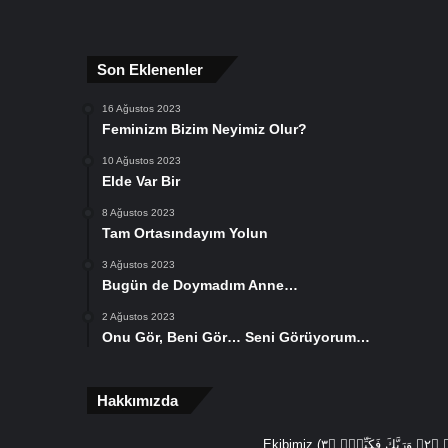
Son Eklenenler
16 Ağustos 2023
Feminizm Bizim Neyimiz Olur?
10 Ağustos 2023
Elde Var Bir
8 Ağustos 2023
Tam Ortasındayım Yolun
3 Ağustos 2023
Bugün de Doymadım Anne…
2 Ağustos 2023
Onu Gör, Beni Gör… Seni Görüyorum…
Hakkımızda
Ekibimiz (يَٓا اَيُّهَا الْمُدَّثِّرُۙ ﴿١﴾ قُمْ فَاَنْذِرْۙ ﴿٢﴾ وَرَبَّكَ فَكَبِّرْۙ ﴿٣ (Ey örtünüp bürünen, Kalk ve uyar, Sadece Rabbini yücelt) âyetlerinden