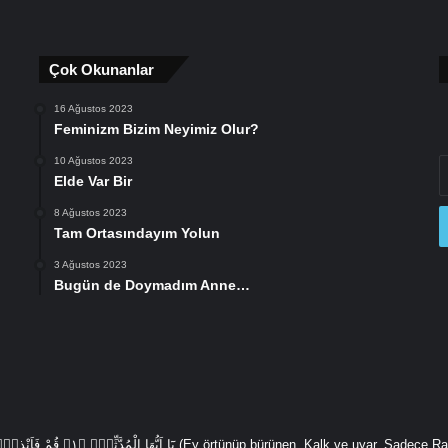
Çok Okunanlar
16 Ağustos 2023
Feminizm Bizim Neyimiz Olur?
10 Ağustos 2023
E
Elde Var Bir
P
a
8 Ağustos 2023
gi
Tam Ortasındayım Yolun
3 Ağustos 2023
Bugün de Doymadım Anne…