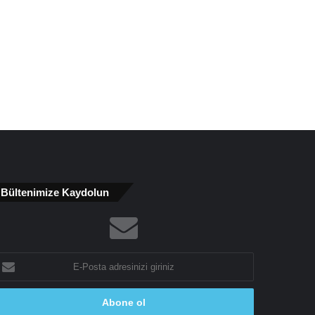
Bültenimize Kaydolun
-
osta
dresinizi
riniz