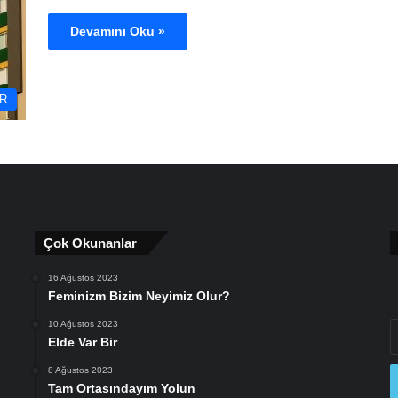
Devamını Oku »
AR
Çok Okunanlar
16 Ağustos 2023
Feminizm Bizim Neyimiz Olur?
10 Ağustos 2023
E
Elde Var Bir
P
a
8 Ağustos 2023
gi
Tam Ortasındayım Yolun