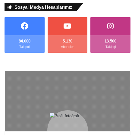
Sosyal Medya Hesaplarımız
84.000
5.130
13.500
Takipçi
Aboneler
Takipçi