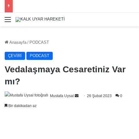
Menü
Anasayfa
/
PODCAST
ÇEVİRİ
PODCAST
Vedalaşmaya Cesaretiniz Var
mı?
Bir
Mustafa Uysal
26 Şubat 2023
0
e-
Bir dakikadan az
posta
göndermek