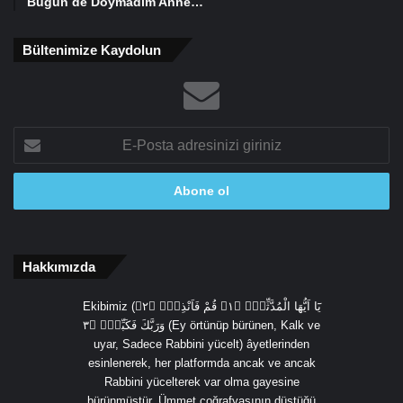
Bugün de Doymadım Anne…
Bültenimize Kaydolun
E-
Posta
adresinizi
giriniz
Hakkımızda
Ekibimiz (يَٓا اَيُّهَا الْمُدَّثِّرُۙ ﴿١﴾ قُمْ فَاَنْذِرْۙ ﴿٢﴾
وَرَبَّكَ فَكَبِّرْۙ ﴿٣ (Ey örtünüp bürünen, Kalk ve
uyar, Sadece Rabbini yücelt) âyetlerinden
esinlenerek, her platformda ancak ve ancak
Rabbini yücelterek var olma gayesine
bürünmüştür. Ümmet coğrafyasının düştüğü