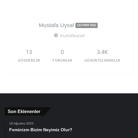
Mustafa Uysal
ÇEVRIM DIŞI
mustafauysal
13
0
3.4K
GÖNDERILER
YORUMLAR
GÖRÜNTÜLENMELER
Son Eklenenler
16 Ağustos 2023
Feminizm Bizim Neyimiz Olur?