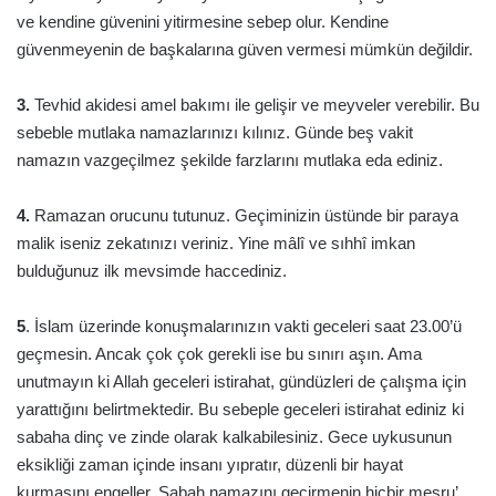
ve kendine güvenini yitirmesine sebep olur. Kendine
güvenmeyenin de başkalarına güven vermesi mümkün değildir.
3.
Tevhid akidesi amel bakımı ile gelişir ve meyveler verebilir. Bu
sebeble mutlaka namazlarınızı kılınız. Günde beş vakit
namazın vazgeçilmez şekilde farzlarını mutlaka eda ediniz.
4.
Ramazan orucunu tutunuz. Geçiminizin üstünde bir paraya
malik iseniz zekatınızı veriniz. Yine mâlî ve sıhhî imkan
bulduğunuz ilk mevsimde haccediniz.
5
. İslam üzerinde konuşmalarınızın vakti geceleri saat 23.00’ü
geçmesin. Ancak çok çok gerekli ise bu sınırı aşın. Ama
unutmayın ki Allah geceleri istirahat, gündüzleri de çalışma için
yarattığını belirtmektedir. Bu sebeple geceleri istirahat ediniz ki
sabaha dinç ve zinde olarak kalkabilesiniz. Gece uykusunun
eksikliği zaman içinde insanı yıpratır, düzenli bir hayat
kurmasını engeller. Sabah namazını geçirmenin hiçbir meşru’