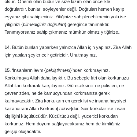
olsun. Önemli olan budur ve size lazım olan öncelikle
doğrulardır, bunları söyleyenler değil. Doğruları hemen kayıp
eşyanız gibi sahipleniniz. Yitiğinize sahiplenebilmenin yolu ise
yitiğinizi {
bilmediğiniz doğruları
} gereğince tanımaktır.
Tanımıyorsanız sahip çıkmanız mümkün olmaz yitiğinize..
14.
Bütün bunları yaparken yalnızca Allah için yapınız. Zira Allah
için yapılan şeyler ecir getiricidir. Unutmayınız.
15.
‘İnsanların levmi{
çekiştirmesi
}’nden korkmayınız.
Korkulmaya Allah daha layıktır. Bu sebeple fıtri olan korkunuzu
Allah’tan korkarak karşılayınız. Göreceksiniz ne polisten, ne
çevrenizden, ne de kamuoyundan korkmanıza gerek
kalmayacaktır. Zira korkuların en gereklisi ve insana haysiyet
kazandıranı Allah Korkusu{
Takva
}dur. Sair korkular ise insan
kişiliğini küçültücüdür. Küçültücü değil, yüceltici korkudan
korkunuz. Hem doyum sağlayacaksınız hem de kimliğiniz
gelişip oluşacaktır.