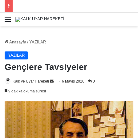
Menü
Anasayfa
/
YAZILAR
YAZILAR
Gençlere Tavsiyeler
Bir
Kalk ve Uyar Hareketi
6 Mayıs 2020
0
e-
9 dakika okuma süresi
posta
göndermek