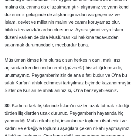
malına da, canına da el uzatmamıştır- alışırsınız ve yarın kendi
düzenimiz geldiğinde de alışkanlığınızdan vazgeçemez ve
İslam, devlet ve milletinin malını ve canını koruyamaz olur,
bilakis tecavüzkârlardan olursunuz. Ayrıca şimdi veya İslam
düzeni varken de olsa Müslüman kul hakkına tecavüzden
sakınmak durumundadır, mecburdur buna.
Müslüman kimse kim olursa olsun herkesin canı, malı, ırzı
açısından kendini ondan emîn {
güvenilir
} hissettiği kimsedir,
unutmayınız. Peygamberimizin de ana sıfatı budur ve O’na bu
sıfatı Kur’an’ı ahlak edinmesi tartışılmaz biçimde kazandırmıştır.
Sizler de Kur’an ile ahlaklanınız ki, O’na benzeyebilesiniz.
30.
Kadın-erkek ilişkilerinde İslam’ın sizleri uzak tutmak istediği
türden ilişkilerden uzak durunuz. Peygamberin hayatında hiç
yapmadığı Mut’a nikahı gibi, insanları ve toplumu ifsat edici ve
kadını ve erkeğiyle toplumu aşağılara çeken nikahı yapmayınız.
Allah’tan korkunuz. Ona buna değil peygambere benzemeye