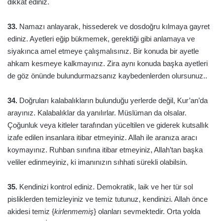
dikkat ediniz.
33.
Namazı anlayarak, hissederek ve dosdoğru kılmaya gayret
ediniz. Ayetleri eğip bükmemek, gerektiği gibi anlamaya ve
siyakınca amel etmeye çalışmalısınız. Bir konuda bir ayetle
ahkam kesmeye kalkmayınız. Zira aynı konuda başka ayetleri
de göz önünde bulundurmazsanız kaybedenlerden olursunuz..
34.
Doğruları kalabalıkların bulunduğu yerlerde değil, Kur’an’da
arayınız. Kalabalıklar da yanılırlar. Müslüman da olsalar.
Çoğunluk veya kitleler tarafından yüceltilen ve giderek kutsallık
izafe edilen insanlara itibar etmeyiniz. Allah ile aranıza aracı
koymayınız. Ruhban sınıfına itibar etmeyiniz, Allah’tan başka
veliler edinmeyiniz, ki imanınızın sıhhati sürekli olabilsin.
35.
Kendinizi kontrol ediniz. Demokratik, laik ve her tür sol
pisliklerden temizleyiniz ve temiz tutunuz, kendinizi. Allah önce
akidesi temiz {
kirlenmemiş
} olanları sevmektedir. Orta yolda