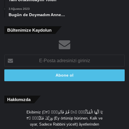
3 Ağustos 2023
Bugün de Doymadım Anne…
Bültenimize Kaydolun
E-
Posta
adresinizi
giriniz
Hakkımızda
Ekibimiz (يَٓا اَيُّهَا الْمُدَّثِّرُۙ ﴿١﴾ قُمْ فَاَنْذِرْۙ ﴿٢﴾
وَرَبَّكَ فَكَبِّرْۙ ﴿٣ (Ey örtünüp bürünen, Kalk ve
uyar, Sadece Rabbini yücelt) âyetlerinden