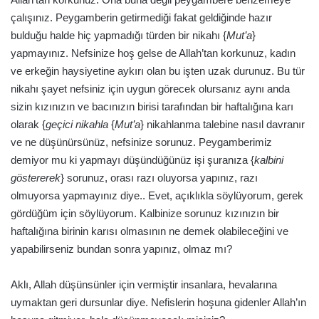
çalışınız. Peygamberin getirmediği fakat geldiğinde hazır
bulduğu halde hiç yapmadığı türden bir nikahı {
Mut’a
}
yapmayınız. Nefsinize hoş gelse de Allah’tan korkunuz, kadın
ve erkeğin haysiyetine aykırı olan bu işten uzak durunuz. Bu tür
nikahı şayet nefsiniz için uygun görecek olursanız aynı anda
sizin kızınızın ve bacınızın birisi tarafından bir haftalığına karı
olarak {
geçici nikahla
{
Mut’a
} nikahlanma talebine nasıl davranır
ve ne düşünürsünüz, nefsinize sorunuz. Peygamberimiz
demiyor mu ki yapmayı düşündüğünüz işi şuranıza {
kalbini
göstererek
} sorunuz, orası razı oluyorsa yapınız, razı
olmuyorsa yapmayınız diye.. Evet, açıklıkla söylüyorum, gerek
gördüğüm için söylüyorum. Kalbinize sorunuz kızınızın bir
haftalığına birinin karısı olmasının ne demek olabileceğini ve
yapabilirseniz bundan sonra yapınız, olmaz mı?
Aklı, Allah düşünsünler için vermiştir insanlara, hevalarına
uymaktan geri dursunlar diye. Nefislerin hoşuna gidenler Allah’ın