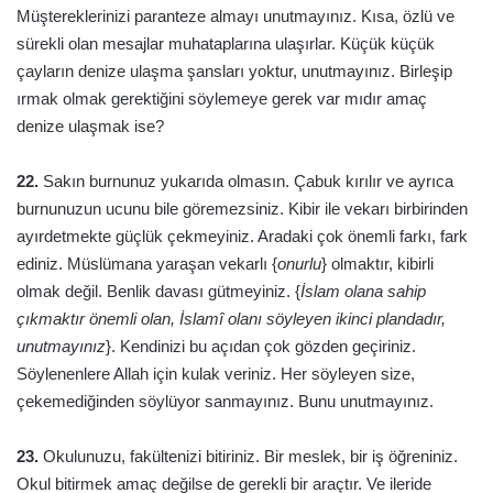
Müştereklerinizi paranteze almayı unutmayınız. Kısa, özlü ve
sürekli olan mesajlar muhataplarına ulaşırlar. Küçük küçük
çayların denize ulaşma şansları yoktur, unutmayınız. Birleşip
ırmak olmak gerektiğini söylemeye gerek var mıdır amaç
denize ulaşmak ise?
22.
Sakın burnunuz yukarıda olmasın. Çabuk kırılır ve ayrıca
burnunuzun ucunu bile göremezsiniz. Kibir ile vekarı birbirinden
ayırdetmekte güçlük çekmeyiniz. Aradaki çok önemli farkı, fark
ediniz. Müslümana yaraşan vekarlı {
onurlu
} olmaktır, kibirli
olmak değil. Benlik davası gütmeyiniz. {
İslam olana sahip
çıkmaktır önemli olan, İslamî olanı söyleyen ikinci plandadır,
unutmayınız
}. Kendinizi bu açıdan çok gözden geçiriniz.
Söylenenlere Allah için kulak veriniz. Her söyleyen size,
çekemediğinden söylüyor sanmayınız. Bunu unutmayınız.
23.
Okulunuzu, fakültenizi bitiriniz. Bir meslek, bir iş öğreniniz.
Okul bitirmek amaç değilse de gerekli bir araçtır. Ve ileride