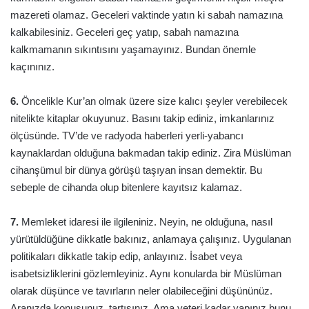
mazereti olamaz. Geceleri vaktinde yatın ki sabah namazına
kalkabilesiniz. Geceleri geç yatıp, sabah namazına
kalkmamanın sıkıntısını yaşamayınız. Bundan önemle
kaçınınız.
6.
Öncelikle Kur’an olmak üzere size kalıcı şeyler verebilecek
nitelikte kitaplar okuyunuz. Basını takip ediniz, imkanlarınız
ölçüsünde. TV’de ve radyoda haberleri yerli-yabancı
kaynaklardan olduğuna bakmadan takip ediniz. Zira Müslüman
cihanşümul bir dünya görüşü taşıyan insan demektir. Bu
sebeple de cihanda olup bitenlere kayıtsız kalamaz.
7.
Memleket idaresi ile ilgileniniz. Neyin, ne olduğuna, nasıl
yürütüldüğüne dikkatle bakınız, anlamaya çalışınız. Uygulanan
politikaları dikkatle takip edip, anlayınız. İsabet veya
isabetsizliklerini gözlemleyiniz. Aynı konularda bir Müslüman
olarak düşünce ve tavırların neler olabileceğini düşününüz.
Aranızda konuşunuz, tartışınız. Ama yeteri kadar yapınız bunu.