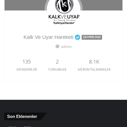
Kalk Ve Uyar Hareketi
ÇEVRIM DIŞI
admin
135
2
8.1K
GÖNDERILER
YORUMLAR
GÖRÜNTÜLENMELER
Son Eklenenler