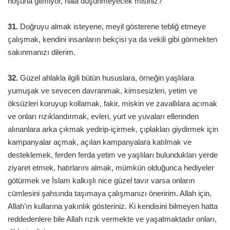
hoşuna gitmiyor, hala düşünmeyecek misiniz?
31.
Doğruyu almak isteyene, meyil gösterene tebliğ etmeye
çalışmak, kendini insanların bekçisi ya da vekili gibi görmekten
sakınmanızı dilerim.
32.
Güzel ahlakla ilgili bütün hususlara, örneğin yaşlılara
yumuşak ve sevecen davranmak, kimsesizleri, yetim ve
öksüzleri koruyup kollamak, fakir, miskin ve zavallılara acımak
ve onları rızıklandırmak, evleri, yurt ve yuvaları ellerinden
alınanlara arka çıkmak yedirip-içirmek, çıplakları giydirmek için
kampanyalar açmak, açılan kampanyalara katılmak ve
desteklemek, ferden ferda yetim ve yaşlıları bulundukları yerde
ziyaret etmek, hatırlarını almak, mümkün olduğunca hediyeler
götürmek ve İslam kalkışlı nice güzel tavır varsa onların
cümlesini şahsında taşımaya çalışmanızı öneririm. Allah için,
Allah’ın kullarına yakınlık gösteriniz. Ki kendisini bilmeyen hatta
reddedenlere bile Allah rızık vermekte ve yaşatmaktadır onları,