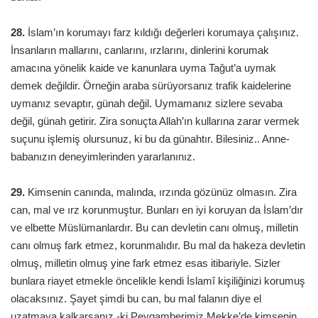
28.
İslam’ın korumayı farz kıldığı değerleri korumaya çalışınız.
İnsanların mallarını, canlarını, ırzlarını, dinlerini korumak
amacına yönelik kaide ve kanunlara uyma Tağut’a uymak
demek değildir. Örneğin araba sürüyorsanız trafik kaidelerine
uymanız sevaptır, günah değil. Uymamanız sizlere sevaba
değil, günah getirir. Zira sonuçta Allah’ın kullarına zarar vermek
suçunu işlemiş olursunuz, ki bu da günahtır. Bilesiniz.. Anne-
babanızın deneyimlerinden yararlanınız.
29.
Kimsenin canında, malında, ırzında gözünüz olmasın. Zira
can, mal ve ırz korunmuştur. Bunları en iyi koruyan da İslam’dır
ve elbette Müslümanlardır. Bu can devletin canı olmuş, milletin
canı olmuş fark etmez, korunmalıdır. Bu mal da hakeza devletin
olmuş, milletin olmuş yine fark etmez esas itibariyle. Sizler
bunlara riayet etmekle öncelikle kendi İslamî kişiliğinizi korumuş
olacaksınız. Şayet şimdi bu can, bu mal falanın diye el
uzatmaya kalkarsanız -ki Peygamberimiz Mekke’de kimsenin