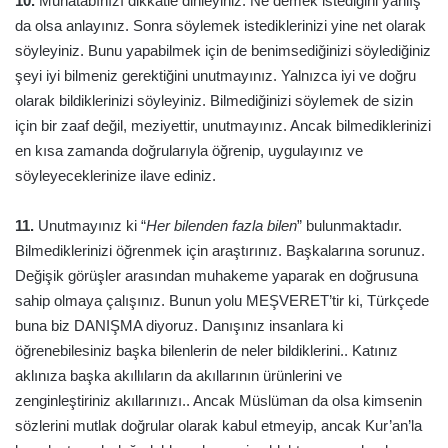
10.
Muhatabınızı dikkatle dinleyiniz. Ne demek istediğini yanlış
da olsa anlayınız. Sonra söylemek istediklerinizi yine net olarak
söyleyiniz. Bunu yapabilmek için de benimsediğinizi söylediğiniz
şeyi iyi bilmeniz gerektiğini unutmayınız. Yalnızca iyi ve doğru
olarak bildiklerinizi söyleyiniz. Bilmediğinizi söylemek de sizin
için bir zaaf değil, meziyettir, unutmayınız. Ancak bilmediklerinizi
en kısa zamanda doğrularıyla öğrenip, uygulayınız ve
söyleyeceklerinize ilave ediniz.
11.
Unutmayınız ki “
Her bilenden fazla bilen
” bulunmaktadır.
Bilmediklerinizi öğrenmek için araştırınız. Başkalarına sorunuz.
Değişik görüşler arasından muhakeme yaparak en doğrusuna
sahip olmaya çalışınız. Bunun yolu MEŞVERET’tir ki, Türkçede
buna biz DANIŞMA diyoruz. Danışınız insanlara ki
öğrenebilesiniz başka bilenlerin de neler bildiklerini.. Katınız
aklınıza başka akıllıların da akıllarının ürünlerini ve
zenginleştiriniz akıllarınızı.. Ancak Müslüman da olsa kimsenin
sözlerini mutlak doğrular olarak kabul etmeyip, ancak Kur’an’la