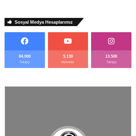
Sosyal Medya Hesaplarımız
84.000
5.130
13.500
Takipçi
Aboneler
Takipçi