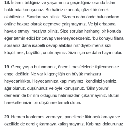
18.
İslam’ı bildiğiniz ve yaşamınıza geçirdiğiniz oranda İslam
hakkında konuşunuz. Bu halinizle ancak, güzel bir örnek
olabilirsiniz. Sınırlarınızı biliniz. Sizden daha önde bulunanların
önüne haksız olarak geçmeye çalışmayınız. Ve işi erbabına
havale etmeyi meziyet biliniz. Size sorulan herhangi bir konuda
eğer tatmin edici bir cevap veremeyecekseniz, ‘bu konuyu filana
sorsanız daha isabetli cevap alabilirsiniz’ diyebilmeniz sizi
küçültmez, büyültür, unutmayınız. Sizin için de daha hayırlı olur.
19.
Genç yaşta bulunmanız, önemli mes’elelerle ilgilenmenize
engel değildir. Ne var ki gençliğin en büyük mahzuru
heyecanlılıktır. Heyecanınıza kapılmayınız, kendinizi yeniniz,
ağır olunuz, düşününüz ve öyle konuşunuz. ‘Bilmiyorum’
demenin de bir ilim olduğunu hatırınızdan çıkarmayınız. Bütün
hareketlerinizin bir düşünme temeli olsun.
20.
Hemen konferans vermeye, panellerde fikir açıklamaya ve
özellikle de dergi çıkarmaya kalkışmayınız. Kabınızı doldurunuz