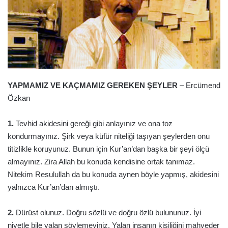
YAPMAMIZ VE KAÇMAMIZ GEREKEN ŞEYLER
– Ercümend
Özkan
1.
Tevhid akidesini gereği gibi anlayınız ve ona toz
kondurmayınız. Şirk veya küfür niteliği taşıyan şeylerden onu
titizlikle koruyunuz. Bunun için Kur’an’dan başka bir şeyi ölçü
almayınız. Zira Allah bu konuda kendisine ortak tanımaz.
Nitekim Resulullah da bu konuda aynen böyle yapmış, akidesini
yalnızca Kur’an’dan almıştı.
2.
Dürüst olunuz. Doğru sözlü ve doğru özlü bulununuz. İyi
niyetle bile yalan söylemeyiniz. Yalan insanın kişiliğini mahveder