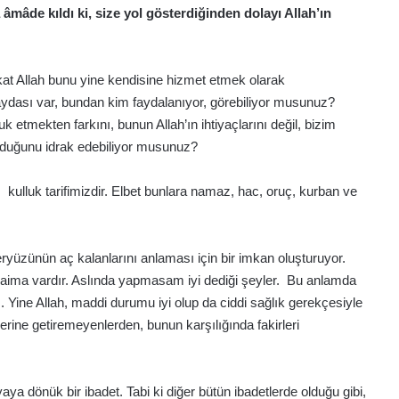
 âmâde kıldı ki, size yol gösterdiğinden dolayı Allah’ın
Fakat Allah bunu yine kendisine hizmet etmek olarak
faydası var, bundan kim faydalanıyor, görebiliyor musunuz?
uk etmekten farkını, bunun Allah’ın ihtiyaçlarını değil, bizim
olduğunu idrak edebiliyor musunuz?
y, kulluk tarifimizdir. Elbet bunlara namaz, hac, oruç, kurban ve
k.
yeryüzünün aç kalanlarını anlaması için bir imkan oluşturuyor.
daima vardır. Aslında yapmasam iyi dediği şeyler. Bu anlamda
ı. Yine Allah, maddi durumu iyi olup da ciddi sağlık gerekçesiyle
erine getiremeyenlerden, bunun karşılığında fakirleri
aya dönük bir ibadet. Tabi ki diğer bütün ibadetlerde olduğu gibi,