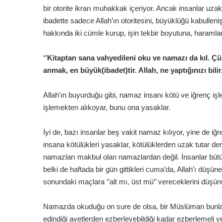
bir otorite ikrarı muhakkak içeriyor. Ancak insanlar uza
ibadette sadece Allah’ın otoritesini, büyüklüğü kabull
hakkında iki cümle kurup, işin tekbir boyutuna, haramlarl
‘’Kitaptan sana vahyedileni oku ve namazı da kıl. Ç
anmak, en büyük(ibadet)tir. Allah, ne yaptığınızı bilir
Allah’ın buyurduğu gibi, namaz insanı kötü ve iğrenç i
işlemekten alıkoyar, bunu ona yasaklar.
İyi de, bazı insanlar beş vakit namaz kılıyor, yine de i
insana kötülükleri yasaklar, kötülüklerden uzak tutar de
namazları makbul olan namazlardan değil. İnsanlar bütün 
belki de haftada bir gün gittikleri cuma’da, Allah’ı düşün
sonundaki maçlara ‘’alt mı, üst mü’’ vereceklerini düşünü
Namazda okuduğu on sure de olsa, bir Müslüman bunları
edindiği ayetlerden ezberleyebildiği kadar ezberlemeli v