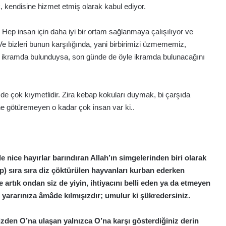
, kendisine hizmet etmiş olarak kabul ediyor.
Hep insan için daha iyi bir ortam sağlanmaya çalışılıyor ve
Ve bizleri bunun karşılığında, yani birbirimizi üzmememiz,
sıl ikramda bulunduysa, son günde de öyle ikramda bulunacağını
 de çok kıymetlidir. Zira kebap kokuları duymak, bi çarşıda
e götüremeyen o kadar çok insan var ki..
e nice hayırlar barındıran Allah’ın simgelerinden biri olarak
nıp) sıra sıra diz çöktürülen hayvanları kurban ederken
e artık ondan siz de yiyin, ihtiyacını belli eden ya da etmeyen
n yararınıza âmâde kılmışızdır; umulur ki şükredersiniz.
 sizden O’na ulaşan yalnızca O’na karşı gösterdiğiniz derin