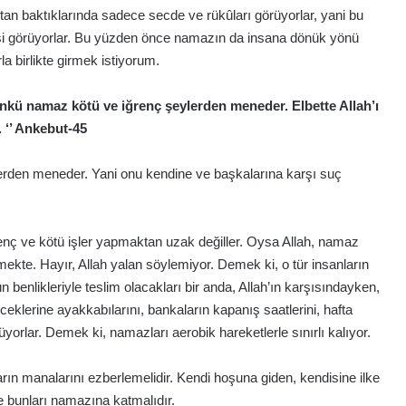
ktan baktıklarında sadece secde ve rükûları görüyorlar, yani bu
enişi görüyorlar. Bu yüzden önce namazın da insana dönük yönü
a birlikte girmek istiyorum.
ünkü namaz kötü ve iğrenç şeylerden meneder. Elbette Allah’ı
. ‘’ Ankebut-45
şlerden meneder. Yani onu kendine ve başkalarına karşı suç
ğrenç ve kötü işler yapmaktan uzak değiller. Oysa Allah, namaz
mekte. Hayır, Allah yalan söylemiyor. Demek ki, o tür insanların
benlikleriyle teslim olacakları bir anda, Allah’ın karşısındayken,
eceklerine ayakkabılarını, bankaların kapanış saatlerini, hafta
yorlar. Demek ki, namazları aerobik hareketlerle sınırlı kalıyor.
n manalarını ezberlemelidir. Kendi hoşuna giden, kendisine ilke
e bunları namazına katmalıdır.