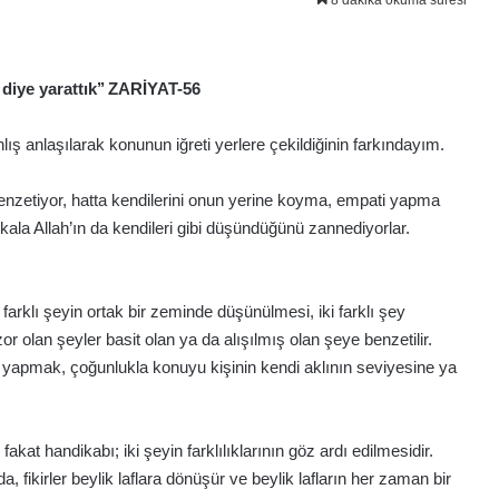
8 dakika okuma süresi
r diye yarattık’’ ZARİYAT-56
nlış anlaşılarak konunun iğreti yerlere çekildiğinin farkındayım.
 benzetiyor, hatta kendilerini onun yerine koyma, empati yapma
pekala Allah’ın da kendileri gibi düşündüğünü zannediyorlar.
 farklı şeyin ortak bir zeminde düşünülmesi, iki farklı şey
r olan şeyler basit olan ya da alışılmış olan şeye benzetilir.
a yapmak, çoğunlukla konuyu kişinin kendi aklının seviyesine ya
at handikabı; iki şeyin farklılıklarının göz ardı edilmesidir.
, fikirler beylik laflara dönüşür ve beylik lafların her zaman bir