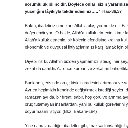
sorumluluk bilincidir. Böylece onları sizin yararınıza
yüceliğini lâyıkıyla takdir edesiniz….. ‘’ Hac-36,37
Bakın, ibadetinizin ne kanı Allah’a ulaşıyor ne de eti. 
değerlendiriyor. O halde, Allah’a kulluk etmenin, kime 
Allah’a kulluk etmenin, bir kölenin efendisine kralına kull
ekonomik ve duygusal ihtiyaçlarımızı karşılamak için 
Diyebiliriz ki; Allah’ın bizden yapmamızı istediği her şe
zekat da dahildir. Az önce kurban ve zekattan bahsetti
Bunların içerisinde oruç; kişinin iradesini artırması ve 
Ayrıca hepimizin kendinde değiştirmek istediği şeyler 
ramazan ayı da, bir fırsat; sabır, hoş görü ve arınma ay
oruç tutamayan insanlardan, yani bu kulluk görevlerini y
doyurmasını istiyor. (Bkz: Bakara-184)
Yine namaz da diğer ibadetler gibi, maksadı insanlığı ihy