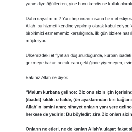
yapın diye öğütlerken, yine bunu kendisine kulluk olarak
Daha sayalım mı? Yani hep insan insana hizmet ediyor. 
Allah bu hizmeti kendine yapılmış olarak kabul ediyor. 
birbirimizi ezmememiz karşılığında, ilk gün bizlere na
müjdeliyor.
Ülkemizdeki et fiyatları düşünüldüğünde, kurban ibadeti
gezmeye bakar, ancak canı çektiğinde yiyemeyen, evin
Bakınız Allah ne diyor:
‘’Malum kurbana gelince: Biz onu sizin için içerisind
(ibadet) kıldık: o halde, (ön ayaklarından biri bağla
Allah’ın ismini anın; nihayet onların yanı yere gelinc
herkese de yedirin: Bu böyledir; zira Biz onları sizi
Onların ne etleri, ne de kanları Allah’a ulaşır; fakat