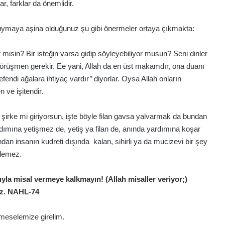
r, farklar da önemlidir.
, duymaya aşina olduğunuz şu gibi önermeler ortaya çıkmakta:
isin? Bir isteğin varsa gidip söyleyebiliyor musun? Seni dinler
örüşmen gerekir. Ee yani, Allah da en üst makamdır, ona duanı
endi ağalara ihtiyaç vardır’’ diyorlar. Oysa Allah onların
n ve işitendir.
irke mi giriyorsun, işte böyle filan gavsa yalvarmak da bundan
rdımına yetişmez de, yetiş ya filan de, anında yardımına koşar
ndan insanın kudreti dışında kalan, sihirli ya da mucizevi bir şey
ilemez.
uyla misal vermeye kalkmayın! (Allah misaller veriyor;)
nuz. NAHL-74
meselemize girelim.