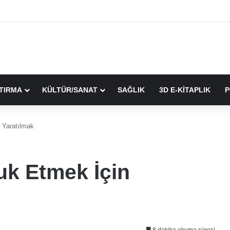
TIRMA
KÜLTÜR/SANAT
SAĞLIK
3D E-KİTAPLIK
P
 Yaratılmak
k Etmek İçin