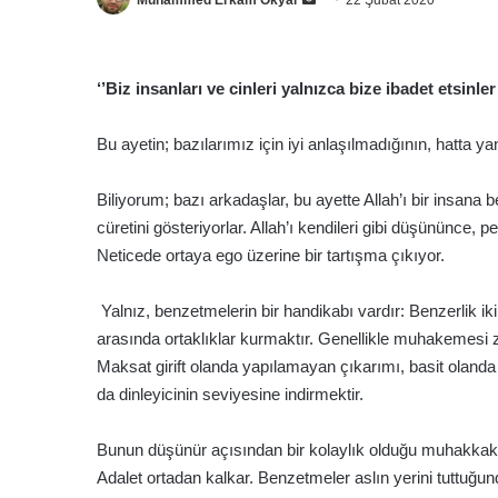
Muhammed Erkam Okyar
22 Şubat 2020
e-
posta
göndermek
‘’Biz insanları ve cinleri yalnızca bize ibadet etsinle
Bu ayetin; bazılarımız için iyi anlaşılmadığının, hatta ya
Biliyorum; bazı arkadaşlar, bu ayette Allah’ı bir insana
cüretini gösteriyorlar. Allah’ı kendileri gibi düşününce, 
Neticede ortaya ego üzerine bir tartışma çıkıyor.
Yalnız, benzetmelerin bir handikabı vardır: Benzerlik iki
arasında ortaklıklar kurmaktır. Genellikle muhakemesi zo
Maksat girift olanda yapılamayan çıkarımı, basit oland
da dinleyicinin seviyesine indirmektir.
Bunun düşünür açısından bir kolaylık olduğu muhakkak fak
Adalet ortadan kalkar. Benzetmeler aslın yerini tuttuğunda