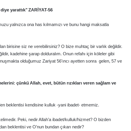
r diye yarattık’’ ZARİYAT-56
ğumuzu yalnızca ona has kılmamızı ve bunu hangi maksatla
lan birisine siz ne verebilirsiniz? O bize muhtaç bir varlık değildir.
eğildir, kadehine şarap dolduralım. Onun refahı için köleler gibi
konuşmakta olduğumuz Zariyat 56’ıncı ayetten sonra gelen, 57 ve
elerini: çünkü Allah, evet, bütün rızıkları veren sağlam ve
n beklentisi kendisine kulluk -yani ibadet- etmemiz.
limedir. Peki, nedir Allah’a ibadet/kulluk/hizmet? O bizden
ldan beklentisi ve O’nun bundan çıkarı nedir?