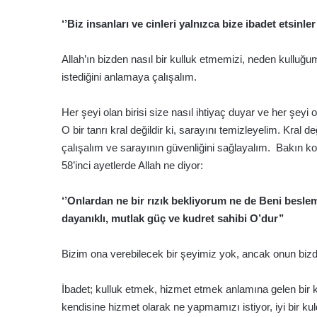
‘’Biz insanları ve cinleri yalnızca bize ibadet etsinle
Allah’ın bizden nasıl bir kulluk etmemizi, neden kullu
istediğini anlamaya çalışalım.
Her şeyi olan birisi size nasıl ihtiyaç duyar ve her şeyi o
O bir tanrı kral değildir ki, sarayını temizleyelim. Kral d
çalışalım ve sarayının güvenliğini sağlayalım. Bakın 
58’inci ayetlerde Allah ne diyor:
‘’Onlardan ne bir rızık bekliyorum ne de Beni beslem
dayanıklı, mutlak güç ve kudret sahibi O’dur’’
Bizim ona verebilecek bir şeyimiz yok, ancak onun bizde
İbadet; kulluk etmek, hizmet etmek anlamına gelen bir ke
kendisine hizmet olarak ne yapmamızı istiyor, iyi bir ku