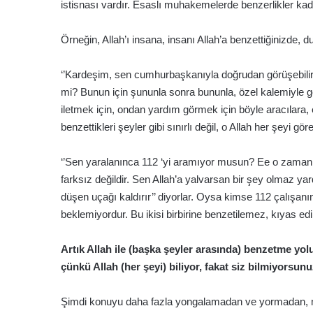
istisnası vardır. Esaslı muhakemelerde benzerlikler kada
Örneğin, Allah’ı insana, insanı Allah’a benzettiğinizde
‘’Kardeşim, sen cumhurbaşkanıyla doğrudan görüşebilir m
mi? Bunun için şununla sonra bununla, özel kalemiyle g
iletmek için, ondan yardım görmek için böyle aracılara, ef
benzettikleri şeyler gibi sınırlı değil, o Allah her şeyi göre
‘’Sen yaralanınca 112 ‘yi aramıyor musun? Ee o zaman ş
farksız değildir. Sen Allah’a yalvarsan bir şey olmaz ya
düşen uçağı kaldırır’’ diyorlar. Oysa kimse 112 çalışanı
beklemiyordur. Bu ikisi birbirine benzetilemez, kıyas ed
Artık Allah ile (başka şeyler arasında) benzetme yol
çünkü Allah (her şeyi) biliyor, fakat siz bilmiyorsu
Şimdi konuyu daha fazla yongalamadan ve yormadan, 