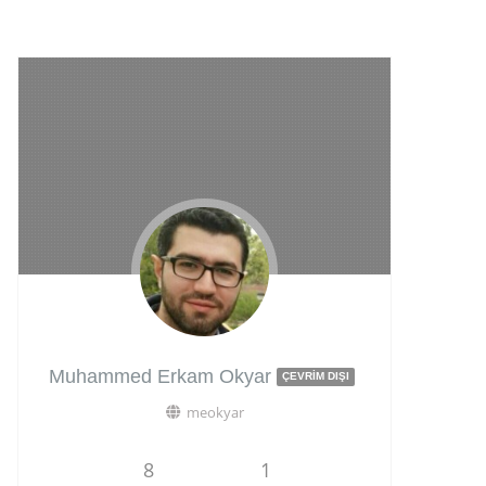
Muhammed Erkam Okyar
ÇEVRIM DIŞI
meokyar
8
1