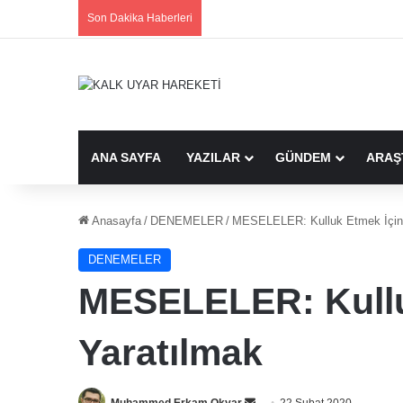
Son Dakika Haberleri
ANA SAYFA
YAZILAR
GÜNDEM
ARAŞ
Anasayfa
/
DENEMELER
/
MESELELER: Kulluk Etmek İçin
DENEMELER
MESELELER: Kullu
Yaratılmak
Bir