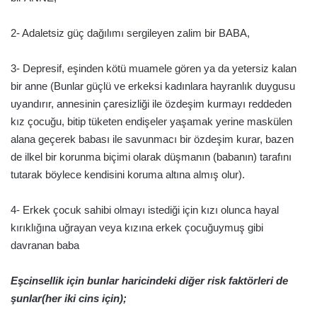
2- Adaletsiz güç dağılımı sergileyen zalim bir BABA,
3- Depresif, eşinden kötü muamele gören ya da yetersiz kalan
bir anne (Bunlar güçlü ve erkeksi kadınlara hayranlık duygusu
uyandırır, annesinin çaresizliği ile özdeşim kurmayı reddeden
kız çocuğu, bitip tüketen endişeler yaşamak yerine maskülen
alana geçerek babası ile savunmacı bir özdeşim kurar, bazen
de ilkel bir korunma biçimi olarak düşmanın (babanın) tarafını
tutarak böylece kendisini koruma altına almış olur).
4- Erkek çocuk sahibi olmayı istediği için kızı olunca hayal
kırıklığına uğrayan veya kızına erkek çocuğuymuş gibi
davranan baba
Eşcinsellik için bunlar haricindeki diğer risk faktörleri de
şunlar(her iki cins için);