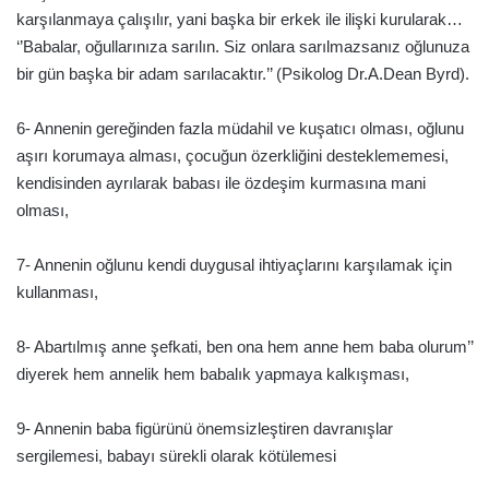
karşılanmaya çalışılır, yani başka bir erkek ile ilişki kurularak…
‘’Babalar, oğullarınıza sarılın. Siz onlara sarılmazsanız oğlunuza
bir gün başka bir adam sarılacaktır.’’ (Psikolog Dr.A.Dean Byrd).
6- Annenin gereğinden fazla müdahil ve kuşatıcı olması, oğlunu
aşırı korumaya alması, çocuğun özerkliğini desteklememesi,
kendisinden ayrılarak babası ile özdeşim kurmasına mani
olması,
7- Annenin oğlunu kendi duygusal ihtiyaçlarını karşılamak için
kullanması,
8- Abartılmış anne şefkati, ben ona hem anne hem baba olurum’’
diyerek hem annelik hem babalık yapmaya kalkışması,
9- Annenin baba figürünü önemsizleştiren davranışlar
sergilemesi, babayı sürekli olarak kötülemesi