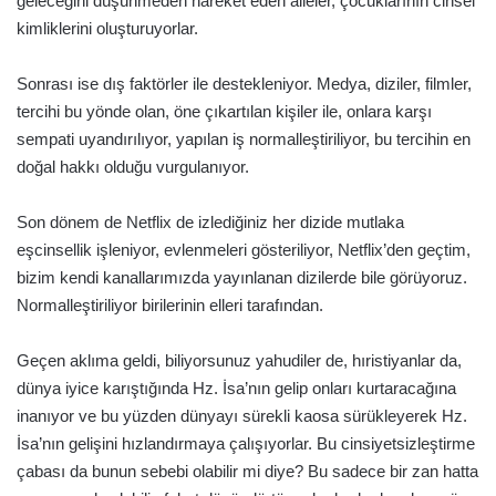
geleceğini düşünmeden hareket eden aileler, çocuklarının cinsel
kimliklerini oluşturuyorlar.
Sonrası ise dış faktörler ile destekleniyor. Medya, diziler, filmler,
tercihi bu yönde olan, öne çıkartılan kişiler ile, onlara karşı
sempati uyandırılıyor, yapılan iş normalleştiriliyor, bu tercihin en
doğal hakkı olduğu vurgulanıyor.
Son dönem de Netflix de izlediğiniz her dizide mutlaka
eşcinsellik işleniyor, evlenmeleri gösteriliyor, Netflix’den geçtim,
bizim kendi kanallarımızda yayınlanan dizilerde bile görüyoruz.
Normalleştiriliyor birilerinin elleri tarafından.
Geçen aklıma geldi, biliyorsunuz yahudiler de, hıristiyanlar da,
dünya iyice karıştığında Hz. İsa’nın gelip onları kurtaracağına
inanıyor ve bu yüzden dünyayı sürekli kaosa sürükleyerek Hz.
İsa’nın gelişini hızlandırmaya çalışıyorlar. Bu cinsiyetsizleştirme
çabası da bunun sebebi olabilir mi diye? Bu sadece bir zan hatta