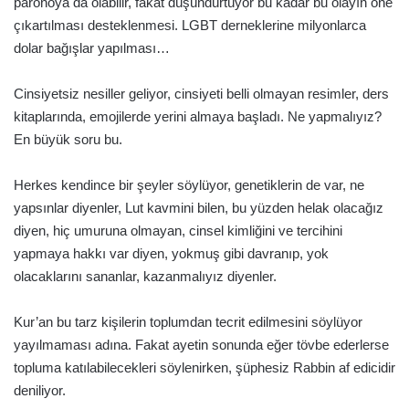
paronoya da olabilir, fakat düşündürtüyor bu kadar bu olayın öne
çıkartılması desteklenmesi. LGBT derneklerine milyonlarca
dolar bağışlar yapılması…
Cinsiyetsiz nesiller geliyor, cinsiyeti belli olmayan resimler, ders
kitaplarında, emojilerde yerini almaya başladı. Ne yapmalıyız?
En büyük soru bu.
Herkes kendince bir şeyler söylüyor, genetiklerin de var, ne
yapsınlar diyenler, Lut kavmini bilen, bu yüzden helak olacağız
diyen, hiç umuruna olmayan, cinsel kimliğini ve tercihini
yapmaya hakkı var diyen, yokmuş gibi davranıp, yok
olacaklarını sananlar, kazanmalıyız diyenler.
Kur’an bu tarz kişilerin toplumdan tecrit edilmesini söylüyor
yayılmaması adına. Fakat ayetin sonunda eğer tövbe ederlerse
topluma katılabilecekleri söylenirken, şüphesiz Rabbin af edicidir
deniliyor.