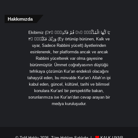
Hakkımızda
Ekibimiz (يَٓا اَيُّهَا الْمُدَّثِّرُۙ ﴿١﴾ قُمْ فَاَنْذِرْۙ ﴿٢﴾
وَرَبَّكَ فَكَبِّرْۙ ﴿٣ (Ey örtünüp bürünen, Kalk ve
uyar, Sadece Rabbini yücelt) âyetlerinden
esinlenerek, her platformda ancak ve ancak
Rabbini yücelterek var olma gayesine
bürünmüştür. Ümmet coğrafyasının düştüğü
tefrikaya çözümün Kur’an endeksli olacağını
tahayyül eden, bu minvalde Kur’an’ı Allah’ın ipi
kabul eden, güncel, kültürel, tarihi ve bilimsel
konulara Kur’anî bir perspektifle bakan,
sorunlarımıza ise Kur’an’dan cevap arayan bir
medya kuruluşudur.
© Telif Hakkı 2026, Tüm Hakları Saklıdır |
KALK UYAR