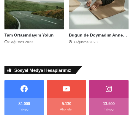
Tam Ortasındayım Yolun
Bugün de Doymadım Anne…
8 Ağustos 2023
3 Ağustos 2023
Sosyal Medya Hesaplarımız
84.000
5.130
13.500
Takipçi
Aboneler
Takipçi