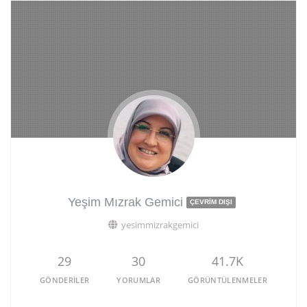
Yeşim Mızrak Gemici
ÇEVRIM DIŞI
yesimmizrakgemici
29
30
41.7K
GÖNDERILER
YORUMLAR
GÖRÜNTÜLENMELER