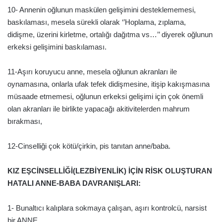
10- Annenin oğlunun maskülen gelişimini desteklememesi,
baskılaması, mesela sürekli olarak ‘’Hoplama, zıplama,
didişme, üzerini kirletme, ortalığı dağıtma vs…’’ diyerek oğlunun
erkeksi gelişimini baskılaması.
11-Aşırı koruyucu anne, mesela oğlunun akranları ile
oynamasına, onlarla ufak tefek didişmesine, itişip kakışmasına
müsaade etmemesi, oğlunun erkeksi gelişimi için çok önemli
olan akranları ile birlikte yapacağı akitivitelerden mahrum
bırakması,
12-Cinselliği çok kötü/çirkin, pis tanıtan anne/baba.
KIZ EŞCİNSELLİĞİ(LEZBİYENLİK) İÇİN RİSK OLUŞTURAN
HATALI ANNE-BABA DAVRANIŞLARI:
1- Bunaltıcı kalıplara sokmaya çalışan, aşırı kontrolcü, narsist
bir ANNE,