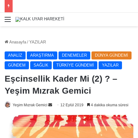
Menü
Anasayfa
/
YAZILAR
ANALİZ
ARAŞTIRMA
DENEMELER
DÜNYA GÜNDEMİ
GÜNDEM
SAĞLIK
TÜRKİYE GÜNDEMİ
YAZILAR
Eşcinsellik Kader Mi (2) ? –
Yeşim Mızrak Gemici
Bir
Yeşim Mızrak Gemici
12 Eylül 2019
4 dakika okuma süresi
e-
posta
göndermek