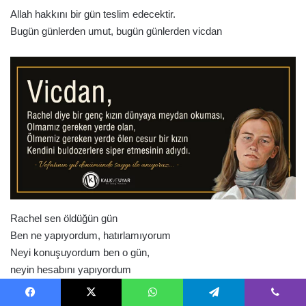
Allah hakkını bir gün teslim edecektir.
Bugün günlerden umut, bugün günlerden vicdan
Rachel sen öldüğün gün
Ben ne yapıyordum, hatırlamıyorum
Neyi konuşuyordum ben o gün,
neyin hesabını yapıyordum
Sen beni savunuyordun
Yok edilmek istenen onurumuz adına
Facebook
X
WhatsApp
Telegram
Viber