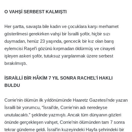
O VAHŞİ SERBEST KALMIŞTI
Her şartta, savaşta bile kadın ve çocuklara karşı merhamet
gösterilmesi gerekirken vahşi bir İsrailli şoför, hiçbir sızı
duymadan, henüz 23 yaşında, gencecik bir kız olan barış
eylemcisi Raşel’i gözünü kırpmadan öldürmüş ve cinayeti
işleyen askeri şoför, tutuksuz yargılanmak üzere serbest
bırakılmıştı.
İSRAİLLİ BİR HÂKİM 7 YIL SONRA RACHEL’İ HAKLI
BULDU
Corrie’nin ölümün ilk yıldönümünde Haaretz Gazetesi’nde yazan
İsrailli bir yorumcu, “İsrail’de, Corrie’nin adı neredeyse
unutulacaktı.” şeklinde yazmıştı. Ancak tüm dünyanın gözleri
önünde gerçekleşen vahşet, Corrie’nin ölümünden tam 7 sonra
tekrar gündeme geldi. İsrail’in kuzeyindeki Hayfa şehrindeki bir