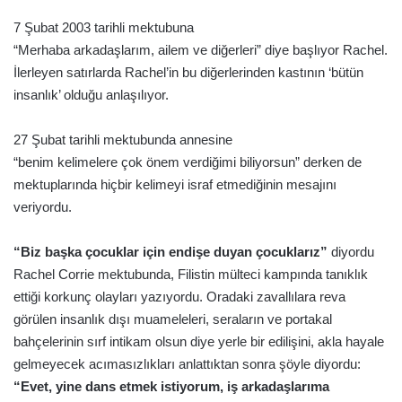
7 Şubat 2003 tarihli mektubuna
“Merhaba arkadaşlarım, ailem ve diğerleri” diye başlıyor Rachel.
İlerleyen satırlarda Rachel’in bu diğerlerinden kastının ‘bütün
insanlık’ olduğu anlaşılıyor.
27 Şubat tarihli mektubunda annesine
“benim kelimelere çok önem verdiğimi biliyorsun” derken de
mektuplarında hiçbir kelimeyi israf etmediğinin mesajını
veriyordu.
“Biz başka çocuklar için endişe duyan çocuklarız”
diyordu
Rachel Corrie mektubunda, Filistin mülteci kampında tanıklık
ettiği korkunç olayları yazıyordu. Oradaki zavallılara reva
görülen insanlık dışı muameleleri, seraların ve portakal
bahçelerinin sırf intikam olsun diye yerle bir edilişini, akla hayale
gelmeyecek acımasızlıkları anlattıktan sonra şöyle diyordu:
“Evet, yine dans etmek istiyorum, iş arkadaşlarıma