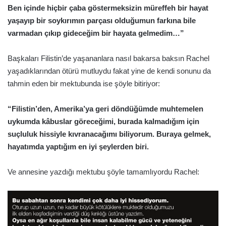
Ben içinde hiçbir çaba göstermeksizin müreffeh bir hayat
yaşayıp bir soykırımın parçası olduğumun farkına bile
varmadan çıkıp gideceğim bir hayata gelmedim…”
Başkaları Filistin’de yaşananlara nasıl bakarsa baksın Rachel
yaşadıklarından ötürü mutluydu fakat yine de kendi sonunu da
tahmin eden bir mektubunda ise şöyle bitiriyor:
“Filistin’den, Amerika’ya geri döndüğümde muhtemelen
uykumda kâbuslar göreceğimi, burada kalmadığım için
suçluluk hissiyle kıvranacağımı biliyorum. Buraya gelmek,
hayatımda yaptığım en iyi şeylerden biri.
Ve annesine yazdığı mektubu şöyle tamamlıyordu Rachel: