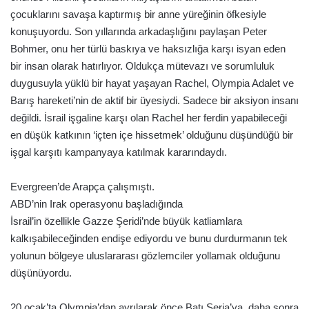
çocuklarını savaşa kaptırmış bir anne yüreğinin öfkesiyle
konuşuyordu. Son yıllarında arkadaşlığını paylaşan Peter
Bohmer, onu her türlü baskıya ve haksızlığa karşı isyan eden
bir insan olarak hatırlıyor. Oldukça mütevazı ve sorumluluk
duygusuyla yüklü bir hayat yaşayan Rachel, Olympia Adalet ve
Barış hareketi’nin de aktif bir üyesiydi. Sadece bir aksiyon insanı
değildi. İsrail işgaline karşı olan Rachel her ferdin yapabileceği
en düşük katkının ‘içten içe hissetmek’ olduğunu düşündüğü bir
işgal karşıtı kampanyaya katılmak kararındaydı.
Evergreen’de Arapça çalışmıştı.
ABD’nin Irak operasyonu başladığında
İsrail’in özellikle Gazze Şeridi’nde büyük katliamlara
kalkışabileceğinden endişe ediyordu ve bunu durdurmanın tek
yolunun bölgeye uluslararası gözlemciler yollamak olduğunu
düşünüyordu.
20 ocak’ta Olympia’dan ayrılarak önce Batı Şeria’ya, daha sonra