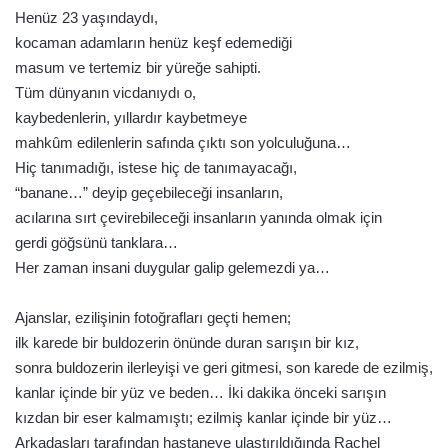
Henüz 23 yaşındaydı,
kocaman adamların henüz keşf edemediği
masum ve tertemiz bir yüreğe sahipti.
Tüm dünyanın vicdanıydı o,
kaybedenlerin, yıllardır kaybetmeye
mahkûm edilenlerin safında çıktı son yolculuğuna…
Hiç tanımadığı, istese hiç de tanımayacağı,
“banane…” deyip geçebileceği insanların,
acılarına sırt çevirebileceği insanların yanında olmak için
gerdi göğsünü tanklara…
Her zaman insani duygular galip gelemezdi ya…
Ajanslar, ezilişinin fotoğrafları geçti hemen;
ilk karede bir buldozerin önünde duran sarışın bir kız,
sonra buldozerin ilerleyişi ve geri gitmesi, son karede de ezilmiş,
kanlar içinde bir yüz ve beden… İki dakika önceki sarışın
kızdan bir eser kalmamıştı; ezilmiş kanlar içinde bir yüz…
Arkadaşları tarafından hastaneye ulaştırıldığında Rachel