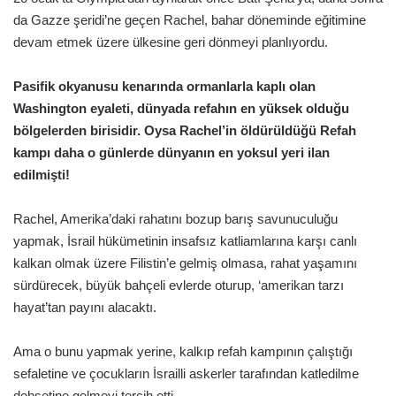
da Gazze şeridi’ne geçen Rachel, bahar döneminde eğitimine
devam etmek üzere ülkesine geri dönmeyi planlıyordu.
Pasifik okyanusu kenarında ormanlarla kaplı olan
Washington eyaleti, dünyada refahın en yüksek olduğu
bölgelerden birisidir. Oysa Rachel’in öldürüldüğü Refah
kampı daha o günlerde dünyanın en yoksul yeri ilan
edilmişti!
Rachel, Amerika’daki rahatını bozup barış savunuculuğu
yapmak, İsrail hükümetinin insafsız katliamlarına karşı canlı
kalkan olmak üzere Filistin’e gelmiş olmasa, rahat yaşamını
sürdürecek, büyük bahçeli evlerde oturup, ‘amerikan tarzı
hayat’tan payını alacaktı.
Ama o bunu yapmak yerine, kalkıp refah kampının çalıştığı
sefaletine ve çocukların İsrailli askerler tarafından katledilme
dehşetine gelmeyi tercih etti.