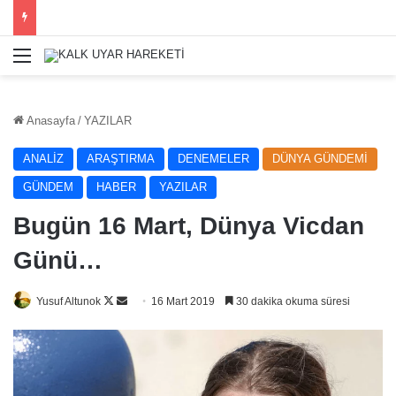
Menü
Anasayfa
/
YAZILAR
ANALİZ
ARAŞTIRMA
DENEMELER
DÜNYA GÜNDEMİ
GÜNDEM
HABER
YAZILAR
Bugün 16 Mart, Dünya Vicdan
Günü…
Follow
Bir
Yusuf Altunok
16 Mart 2019
30 dakika okuma süresi
on
e-
X
posta
göndermek