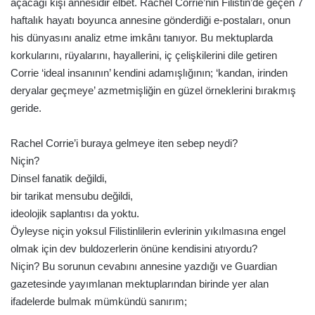
açacağı kişi annesidir elbet. Rachel Corrie’nin Filistin’de geçen 7
haftalık hayatı boyunca annesine gönderdiği e-postaları, onun
his dünyasını analiz etme imkânı tanıyor. Bu mektuplarda
korkularını, rüyalarını, hayallerini, iç çelişkilerini dile getiren
Corrie ‘ideal insanının’ kendini adamışlığının; ‘kandan, irinden
deryalar geçmeye’ azmetmişliğin en güzel örneklerini bırakmış
geride.
Rachel Corrie’i buraya gelmeye iten sebep neydi?
Niçin?
Dinsel fanatik değildi,
bir tarikat mensubu değildi,
ideolojik saplantısı da yoktu.
Öyleyse niçin yoksul Filistinlilerin evlerinin yıkılmasına engel
olmak için dev buldozerlerin önüne kendisini atıyordu?
Niçin? Bu sorunun cevabını annesine yazdığı ve Guardian
gazetesinde yayımlanan mektuplarından birinde yer alan
ifadelerde bulmak mümkündü sanırım;