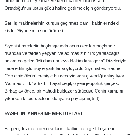
ordusunu Irak’ı yıkmak ve kendi katilleri olan İsrail’i
Ortadoğu’nun üstün gücü haline getirmek için gönderiyordu.
Sarı iş makinelerinin kurşun geçirmez camlı kabinlerindeki
kişiler Siyonizmin son ürünleri.
Siyonist hareketin başlangıcında onun öjenik amaçlarını:
“Kandan ve terden yepyeni ve acımasız bir ırk yaratacağız”
anlamına gelen “Mi dam umi eza Nakim lanu geza” Dizeleriyle
ifade edilmişti. Böyle şarkılar söylüyordu Siyonistler. Rachel
Corrie’nin öldürülmesiyle bu deneyin sonuç verdiği anlaşılıyor.
“Acımasız ırk” artık bir hayal değil, o yeni jeopolitik gerçek.
Birkaç ay önce, bir Yahudi buldozer sürücüsü Cenin kampını
yıkarken ki tecrübelerini dünya ile paylaşmıştı (!)
RAŞEL’İN, ANNESİNE MEKTUPLARI
Bir genç kızın en derin sırlarını, kalbinin en gizli köşelerini