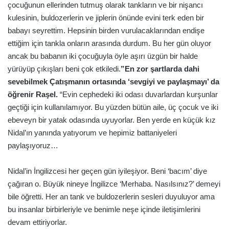
çocuğunun ellerinden tutmuş olarak tankların ve bir nişancı
kulesinin, buldozerlerin ve jiplerin önünde evini terk eden bir
babayı seyrettim. Hepsinin birden vurulacaklarından endişe
ettiğim için tankla onların arasında durdum. Bu her gün oluyor
ancak bu babanın iki çocuğuyla öyle aşırı üzgün bir halde
yürüyüp çıkışları beni çok etkiledi.
”En zor şartlarda dahi
sevebilmek Çatışmanın ortasında ‘sevgiyi ve paylaşmayı’ da
öğrenir Raşel.
“Evin cephedeki iki odası duvarlardan kurşunlar
geçtiği için kullanılamıyor. Bu yüzden bütün aile, üç çocuk ve iki
ebeveyn bir yatak odasında uyuyorlar. Ben yerde en küçük kız
Nidal’ın yanında yatıyorum ve hepimiz battaniyeleri
paylaşıyoruz…
Nidal’in İngilizcesi her geçen gün iyileşiyor. Beni ‘bacım’ diye
çağıran o. Büyük nineye İngilizce ‘Merhaba. Nasılsınız?’ demeyi
bile öğretti. Her an tank ve buldozerlerin sesleri duyuluyor ama
bu insanlar birbirleriyle ve benimle neşe içinde iletişimlerini
devam ettiriyorlar.