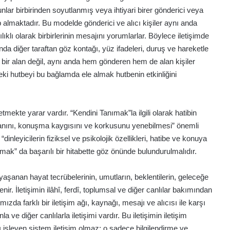
nlar birbirinden soyutlanmış veya ihtiyari birer gönderici veya
ip almaktadır. Bu modelde gönderici ve alıcı kişiler aynı anda
klı olarak birbirlerinin mesajını yorumlarlar. Böylece iletişimde
da diğer taraftan göz kontağı, yüz ifadeleri, duruş ve hareketle
, bir alan değil, aynı anda hem gönderen hem de alan kişiler
ki hutbeyi bu bağlamda ele almak hutbenin etkinliğini
mekte yarar vardır. “Kendini Tanımak”la ilgili olarak hatibin
nını, konuşma kaygısını ve korkusunu yenebilmesi” önemli
“dinleyicilerin fiziksel ve psikolojik özellikleri, hatibe ve konuya
ımak” da başarılı bir hitabette göz önünde bulundurulmalıdır.
ın, yaşanan hayat tecrübelerinin, umutların, beklentilerin, geleceğe
nir. İletişimin ilâhî, ferdî, toplumsal ve diğer canlılar bakımından
mızda farklı bir iletişim ağı, kaynağı, mesajı ve alıcısı ile karşı
 ve diğer canlılarla iletişimi vardır. Bu iletişimin iletişim
aflı işleyen sistem iletişim olmaz; o sadece bilgilendirme ve