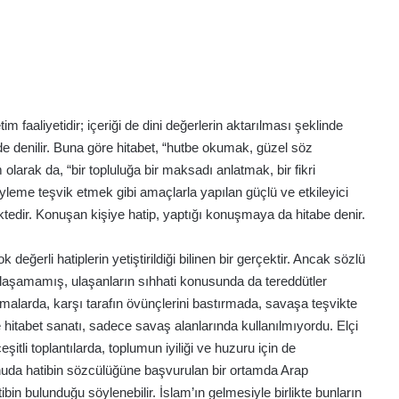
m faaliyetidir; içeriği de dini değerlerin aktarılması şeklinde
de denilir. Buna göre hitabet, “hutbe okumak, güzel söz
arak da, “bir topluluğa bir maksadı anlatmak, bir fikri
leme teşvik etmek gibi amaçlarla yapılan güçlü ve etkileyici
dir. Konuşan kişiye hatip, yaptığı konuşmaya da hitabe denir.
değerli hatiplerin yetiştirildiği bilinen bir gerçektir. Ancak sözlü
aşamamış, ulaşanların sıhhati konusunda da tereddütler
malarda, karşı tarafın övünçlerini bastırmada, savaşa teşvikte
e hitabet sanatı, sadece savaş alanlarında kullanılmıyordu. Elçi
itli toplantılarda, toplumun iyiliği ve huzuru için de
onuda hatibin sözcülüğüne başvurulan bir ortamda Arap
in bulunduğu söylenebilir. İslam’ın gelmesiyle birlikte bunların