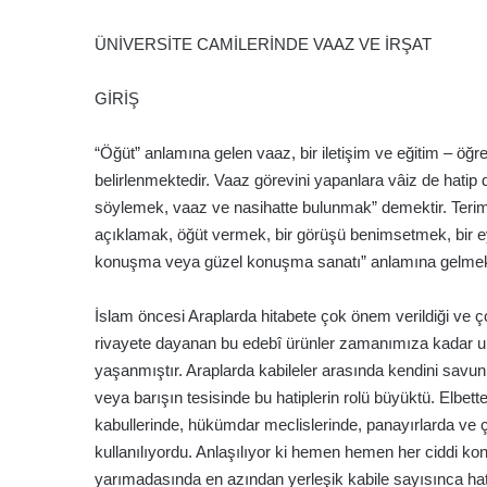
ÜNİVERSİTE CAMİLERİNDE VAAZ VE İRŞAT
GİRİŞ
“Öğüt” anlamına gelen vaaz, bir iletişim ve eğitim – öğreti
belirlenmektedir. Vaaz görevini yapanlara vâiz de hatip 
söylemek, vaaz ve nasihatte bulunmak” demektir. Terim ol
açıklamak, öğüt vermek, bir görüşü benimsetmek, bir ey
konuşma veya güzel konuşma sanatı” anlamına gelmekte
İslam öncesi Araplarda hitabete çok önem verildiği ve çok 
rivayete dayanan bu edebî ürünler zamanımıza kadar ul
yaşanmıştır. Araplarda kabileler arasında kendini savun
veya barışın tesisinde bu hatiplerin rolü büyüktü. Elbett
kabullerinde, hükümdar meclislerinde, panayırlarda ve çeş
kullanılıyordu. Anlaşılıyor ki hemen hemen her ciddi k
yarımadasında en azından yerleşik kabile sayısınca hatib