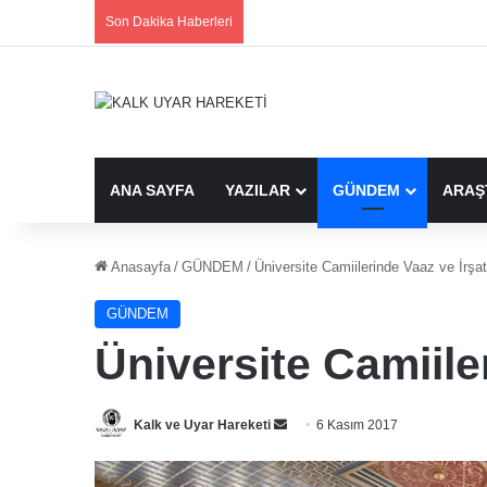
Son Dakika Haberleri
ANA SAYFA
YAZILAR
GÜNDEM
ARAŞ
Anasayfa
/
GÜNDEM
/
Üniversite Camiilerinde Vaaz ve İrşat
GÜNDEM
Üniversite Camiile
Bir
Kalk ve Uyar Hareketi
6 Kasım 2017
e-
posta