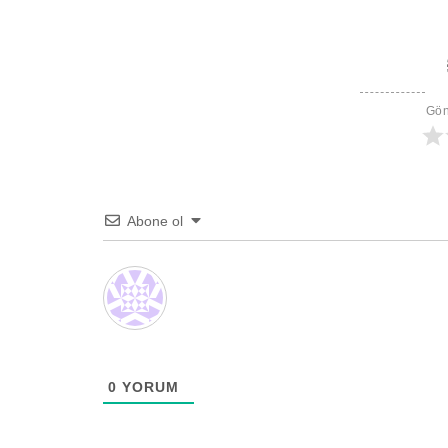
Gön
Abone ol
0
YORUM