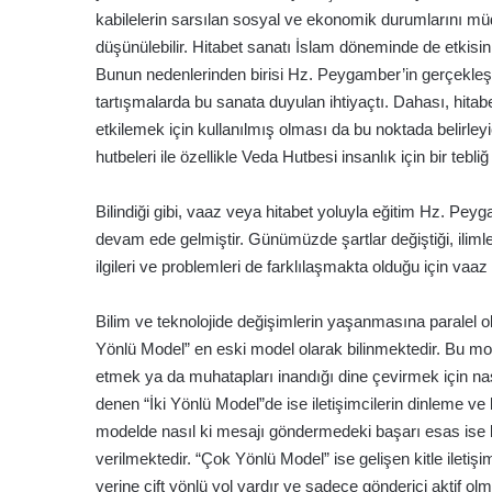
kabilelerin sarsılan sosyal ve ekonomik durumlarını mü
düşünülebilir. Hitabet sanatı İslam döneminde de etkisin
Bunun nedenlerinden birisi Hz. Peygamber’in gerçekleşti
tartışmalarda bu sanata duyulan ihtiyaçtı. Dahası, hitab
etkilemek için kullanılmış olması da bu noktada belir
hutbeleri ile özellikle Veda Hutbesi insanlık için bir tebli
Bilindiği gibi, vaaz veya hitabet yoluyla eğitim Hz. Pey
devam ede gelmiştir. Günümüzde şartlar değiştiği, ilimler 
ilgileri ve problemleri de farklılaşmakta olduğu için va
Bilim ve teknolojide değişimlerin yaşanmasına paralel o
Yönlü Model” en eski model olarak bilinmektedir. Bu mode
etmek ya da muhatapları inandığı dine çevirmek için nası
denen “İki Yönlü Model”de ise iletişimcilerin dinleme ve bi
modelde nasıl ki mesajı göndermedeki başarı esas ise 
verilmektedir. “Çok Yönlü Model” ise gelişen kitle ileti
yerine çift yönlü yol vardır ve sadece gönderici aktif ol