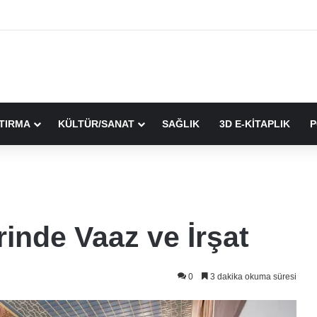
TIRMA
KÜLTÜR/SANAT
SAĞLIK
3D E-KİTAPLIK
P
rinde Vaaz ve İrşat
0
3 dakika okuma süresi