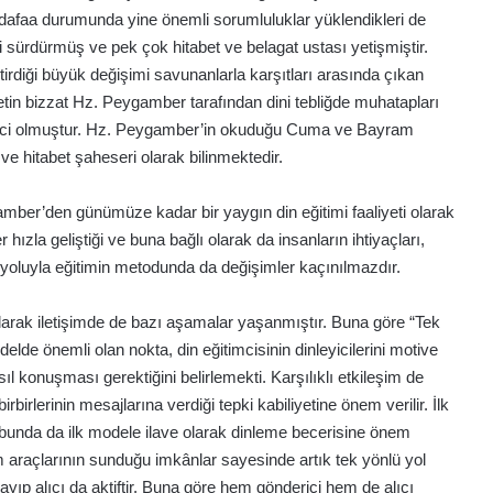
dafaa durumunda yine önemli sorumluluklar yüklendikleri de
i sürdürmüş ve pek çok hitabet ve belagat ustası yetişmiştir.
rdiği büyük değişimi savunanlarla karşıtları arasında çıkan
etin bizzat Hz. Peygamber tarafından dini tebliğde muhatapları
leyici olmuştur. Hz. Peygamber’in okuduğu Cuma ve Bayram
ğ ve hitabet şaheseri olarak bilinmektedir.
gamber’den günümüze kadar bir yaygın din eğitimi faaliyeti olarak
hızla geliştiği ve buna bağlı olarak da insanların ihtiyaçları,
az yoluyla eğitimin metodunda da değişimler kaçınılmazdır.
larak iletişimde de bazı aşamalar yaşanmıştır. Buna göre “Tek
lde önemli olan nokta, din eğitimcisinin dinleyicilerini motive
l konuşması gerektiğini belirlemekti. Karşılıklı etkileşim de
rbirlerinin mesajlarına verdiği tepki kabiliyetine önem verilir. İlk
bunda da ilk modele ilave olarak dinleme becerisine önem
şim araçlarının sunduğu imkânlar sayesinde artık tek yönlü yol
mayıp alıcı da aktiftir. Buna göre hem gönderici hem de alıcı