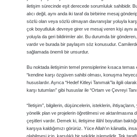
iletişim sürecinde eşit derecede sorumluluk sahibidir. Bu
alıcı değil, aynı anda iki taraf da birbirine mesaj gönder
sözlü olan veya sözlü olmayan davranışlar yoluyla karşılı
çok boyutluluk devreye girer ve mesaj veren kişi aynı an
yoluyla da geri bildirimler alır. Bu durumda bir gönderen
vardır ve burada bir paylaşım söz konusudur. Camilerde
sağlamada önemli bir unsurdur.
Bu noktada iletişimin temel prensiplerine kısaca temas et
“kendine karşı özgüven sahibi olması, konuşma heyeca
hususlardır. Ayrıca “Hedef Kitleyi Tanımak”la ilgili olarak 
karşı tutumları” gibi hususlar ile “Ortam ve Çevreyi Tan
“İletişim”, bilgilerin, düşüncelerin, isteklerin, ihtiyaçlar
yönelik plan ve projelerin öğretilmesi ve aktarılmasına de
çeşitleri vardır. Demek ki, iletişime ilâhî boyuttan baktığı
karşıya kaldığımızı görürüz. Yüce Allah’ın kâinatla, insanla
olabilmesi için karşılıklı bir şekilde işlemelidir. Tek tar