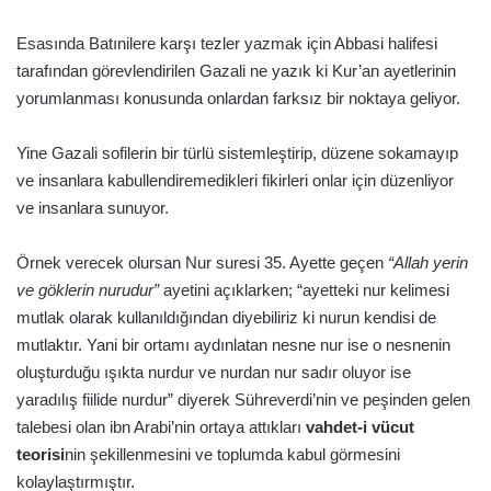
Esasında Batınilere karşı tezler yazmak için Abbasi halifesi
tarafından görevlendirilen Gazali ne yazık ki Kur’an ayetlerinin
yorumlanması konusunda onlardan farksız bir noktaya geliyor.
Yine Gazali sofilerin bir türlü sistemleştirip, düzene sokamayıp
ve insanlara kabullendiremedikleri fikirleri onlar için düzenliyor
ve insanlara sunuyor.
Örnek verecek olursan Nur suresi 35. Ayette geçen
“Allah yerin
ve göklerin nurudur”
ayetini açıklarken; “ayetteki nur kelimesi
mutlak olarak kullanıldığından diyebiliriz ki nurun kendisi de
mutlaktır. Yani bir ortamı aydınlatan nesne nur ise o nesnenin
oluşturduğu ışıkta nurdur ve nurdan nur sadır oluyor ise
yaradılış fiilide nurdur” diyerek Sühreverdi’nin ve peşinden gelen
talebesi olan ibn Arabi’nin ortaya attıkları
vahdet-i vücut
teorisi
nin şekillenmesini ve toplumda kabul görmesini
kolaylaştırmıştır.