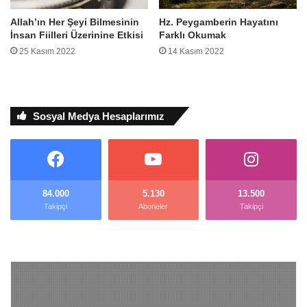
Allah’ın Her Şeyi Bilmesinin
Hz. Peygamberin Hayatını
İnsan Fiilleri Üzerinine Etkisi
Farklı Okumak
25 Kasım 2022
14 Kasım 2022
Sosyal Medya Hesaplarımız
84.000
5.130
13.500
Takipçi
Aboneler
Takipçi