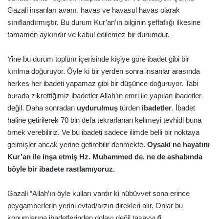
Gazali insanları avam, havas ve havasul havas olarak
sınıflandırmıştır. Bu durum Kur’an’ın bilginin şeffaflığı ilkesine
tamamen aykırıdır ve kabul edilemez bir durumdur.
Yine bu durum toplum içerisinde kişiye göre ibadet gibi bir
kırılma doğuruyor. Öyle ki bir yerden sonra insanlar arasında
herkes her ibadeti yapamaz gibi bir düşünce doğuruyor. Tabi
burada zikrettiğimiz ibadetler Allah’ın emri ile yapılan ibadetler
değil. Daha sonradan
uydurulmuş
türden
ibadetler
. İbadet
haline getirilerek 70 bin defa tekrarlanan kelimeyi tevhidi buna
örnek verebiliriz. Ve bu ibadeti sadece ilimde belli bir noktaya
gelmişler ancak yerine getirebilir denmekte.
Oysaki ne hayatını
Kur’an ile inşa etmiş Hz. Muhammed de, ne de ashabında
böyle bir ibadete rastlamıyoruz.
Gazali “Allah’ın öyle kulları vardır ki nübüvvet sona erince
peygamberlerin yerini evtad/arzın direkleri alır. Onlar bu
konumlarına ibadetlerinden dolayı değil tasavvufi