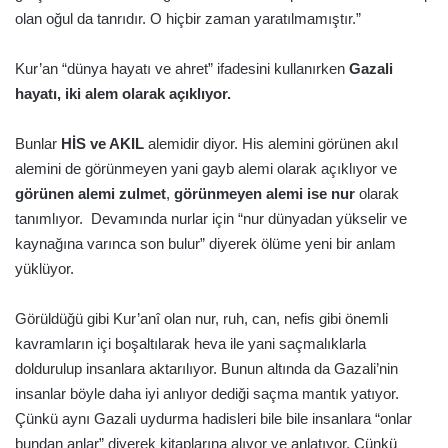
olan oğul da tanrıdır. O hiçbir zaman yaratılmamıştır.”
Kur’an “dünya hayatı ve ahret” ifadesini kullanırken
Gazali
hayatı, iki alem olarak açıklıyor.
Bunlar
HİS ve AKIL
alemidir diyor. His alemini görünen akıl
alemini de görünmeyen yani gayb alemi olarak açıklıyor ve
görünen alemi zulmet
,
görünmeyen alemi ise nur
olarak
tanımlıyor. Devamında nurlar için “nur dünyadan yükselir ve
kaynağına varınca son bulur” diyerek ölüme yeni bir anlam
yüklüyor.
Görüldüğü gibi Kur’anî olan nur, ruh, can, nefis gibi önemli
kavramların içi boşaltılarak heva ile yani saçmalıklarla
doldurulup insanlara aktarılıyor. Bunun altında da Gazali’nin
insanlar böyle daha iyi anlıyor dediği saçma mantık yatıyor.
Çünkü aynı Gazali uydurma hadisleri bile bile insanlara “onlar
bundan anlar” diyerek kitaplarına alıyor ve anlatıyor. Çünkü