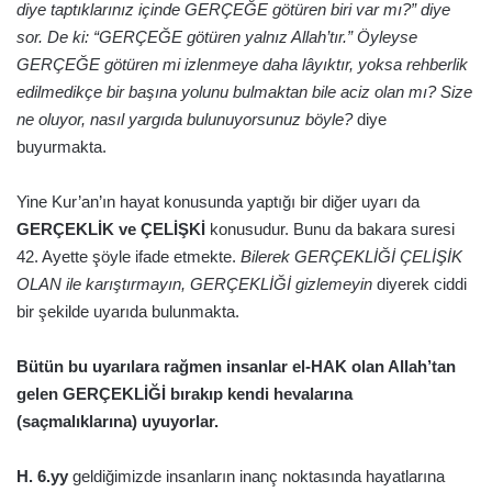
diye taptıklarınız içinde GERÇEĞE götüren biri var mı?” diye
sor. De ki: “GERÇEĞE götüren yalnız Allah’tır.” Öyleyse
GERÇEĞE götüren mi izlenmeye daha lâyıktır, yoksa rehberlik
edilmedikçe bir başına yolunu bulmaktan bile aciz olan mı? Size
ne oluyor, nasıl yargıda bulunuyorsunuz böyle?
diye
buyurmakta.
Yine Kur’an’ın hayat konusunda yaptığı bir diğer uyarı da
GERÇEKLİK ve ÇELİŞKİ
konusudur. Bunu da bakara suresi
42. Ayette şöyle ifade etmekte.
Bilerek GERÇEKLİĞİ ÇELİŞİK
OLAN ile karıştırmayın, GERÇEKLİĞİ gizlemeyin
diyerek ciddi
bir şekilde uyarıda bulunmakta.
Bütün bu uyarılara rağmen insanlar el-HAK olan Allah’tan
gelen GERÇEKLİĞİ bırakıp kendi hevalarına
(saçmalıklarına) uyuyorlar.
H. 6.yy
geldiğimizde insanların inanç noktasında hayatlarına