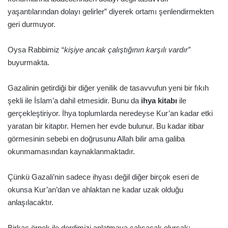
yaşantılarından dolayı gelirler” diyerek ortamı şenlendirmekten
geri durmuyor.
Oysa Rabbimiz “
kişiye ancak çalıştığının karşılı vardır”
buyurmakta.
Gazalinin getirdiği bir diğer yenilik de tasavvufun yeni bir fıkıh
şekli ile İslam’a dahil etmesidir. Bunu da
ihya kitabı
ile
gerçekleştiriyor. İhya toplumlarda neredeyse Kur’an kadar etki
yaratan bir kitaptır. Hemen her evde bulunur. Bu kadar itibar
görmesinin sebebi en doğrusunu Allah bilir ama galiba
okunmamasından kaynaklanmaktadır.
Çünkü Gazali’nin sadece ihyası değil diğer birçok eseri de
okunsa Kur’an’dan ve ahlaktan ne kadar uzak olduğu
anlaşılacaktır.
Birkaç örnek ile derdimizi anlatmaya çalışacak olursak;