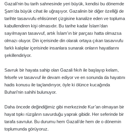
Gazali’nin bu tarih sahnesinde yeri büyük, kendisi bu dönemde
Şam’da büyük cihat ile uğraşıyor. Gazalinin bir diğer özelliği de
tarihte tasavvufu ehlisünnet çizgisine kanalize eden ve topluma
kabullendiren kişi olmasıdır. Bu tarihe kadar İslam’dan
sayılmayan tasavvuf, artık İslam’ın bir parçası hatta olmazsa
olmazı oluyor. Din içerisinde din olarak ortaya çıkan tasavvufu
farklı kalıplar içerisinde insanlara sunarak onların hayatlarını
şekillendiriyor.
Savruk bir hayata sahip olan Gazali fıkıh ile başlayıp kelam,
felsefe ve tasavvuf ile devam ediyor ve en sonunda da hayatını
hadis konusu ile taçlandırıyor, öyle ki ölünce kucağında
Buhari’nin sahihi bulunuyor.
Daha öncede değindiğimiz gibi merkezinde Kur’an olmayan bir
hayat tıpkı rüzgârın savurduğu yaprak gibidir. Her seferinde bir
tarafa savrulur. Bu durumu hem Gazali’de hem de o dönemin
toplumunda görüyoruz.