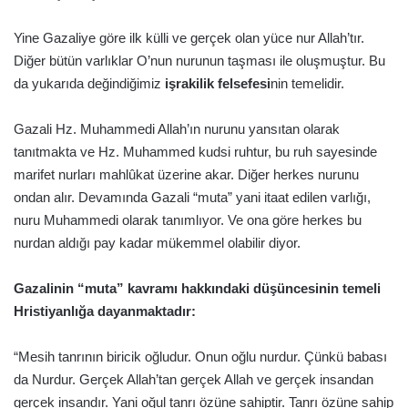
Yine Gazaliye göre ilk külli ve gerçek olan yüce nur Allah’tır.
Diğer bütün varlıklar O’nun nurunun taşması ile oluşmuştur. Bu
da yukarıda değindiğimiz
işrakilik felsefesi
nin temelidir.
Gazali Hz. Muhammedi Allah’ın nurunu yansıtan olarak
tanıtmakta ve Hz. Muhammed kudsi ruhtur, bu ruh sayesinde
marifet nurları mahlûkat üzerine akar. Diğer herkes nurunu
ondan alır. Devamında Gazali “muta” yani itaat edilen varlığı,
nuru Muhammedi olarak tanımlıyor. Ve ona göre herkes bu
nurdan aldığı pay kadar mükemmel olabilir diyor.
Gazalinin “muta” kavramı hakkındaki düşüncesinin temeli
Hristiyanlığa dayanmaktadır:
“Mesih tanrının biricik oğludur. Onun oğlu nurdur. Çünkü babası
da Nurdur. Gerçek Allah’tan gerçek Allah ve gerçek insandan
gerçek insandır. Yani oğul tanrı özüne sahiptir. Tanrı özüne sahip