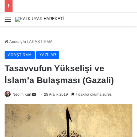
Menü
Anasayfa
/
ARAŞTIRMA
ARAŞTIRMA
YAZILAR
Tasavvufun Yükselişi ve
İslam’a Bulaşması (Gazali)
Bir
Nedim Kurt
28 Aralık 2019
7 dakika okuma süresi
e-
posta
göndermek