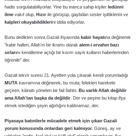
hadis sorgulatabiliyorlar. Yine bu inanca sahip kişiler
ledünni
ilme
vakıf olup,
Hızır
ile görüşüp, gaybdan sesler işittiklerini ve
kalpleri okuyabildikleri
ni iddia ediyorlar.
Bunu dedikten sonra Gazali ihyasında
kabir hayatı
na değinerek
“kabir halleri, Allah’ın bir ikramı olarak
alem-i ervahın bazı
sırları
nı kendilerine açtığı bir kısım sayılı kulların haberlerinden
öğrenilir” der.
Gazali tekvir suresi 21. Ayetten yola çıkarak kendi yorumladığı
MUTA
kavramına değinerek, bu muta; felekleri harekete
geçiren, kâinatı yöneten bir fail İlahtır.
Bu varlık Allah değildir
ama Allah’tan başka da değildir
. Der ve peşine bu kitap ifşa
etmek istediğim şeyin ağırlığını kaldıramaz, der.
Piyasaya batınilerle mücadele etmek için çıkan Gazali
yorum konusunda onlardan geri kalmıyor.
Güneş, ay ve
yıldızları “nefis, faal akıl ve külli akıl” olarak yorumluyor. Ayı