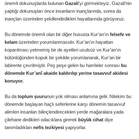
önemli dokunuşlarda bulunan
Gazali
’yi görmekteyiz. Gazali’nin
yaptığı dokunuşları önce insanların inançlarında, sonra da
inançları üzerinden şekillendirdikleri hayatlarında görüyoruz.
Bu dönemde önemli olan bir diğer hususta Kur’an’ın
felsefe ve
kelam
üzerinden yorumlanmasıdır. Kur’an’ın hayattan
koparılması yetmemiş bir de ayetleri usulsüz ve Kur’an’ın
bütünlüğünden kopuk bir şekilde yorumlanarak, Kur’an bir
labirente çevrilmiştir. Peş peşe gelen bu hamleler sonrası
bu
dönemde Kur’anî akaide kaldırılıp yerine tasavvuf akidesi
konuyor.
Bu da
toplum şuuru
nun yok olması anlamına gelir. Nitekim bu
dönemde başlayan haçlı seferlerine karşı dönemin tasavvuf
alimleri insanları bilinçlendirecekleri yerde mağaralara yada
çilehane dedikleri odacıklara girerek
büyük cihat
diye
tanımladıkları
nefis tezkiyesi
yapıyorlar.