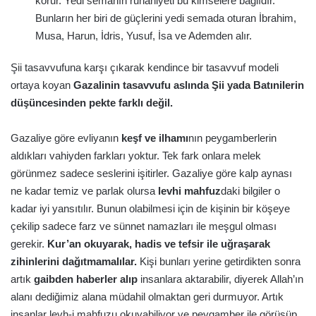
korur. Yedi semanın ruhaniyeti bu kimselere bağlıdır.
Bunların her biri de güçlerini yedi semada oturan İbrahim,
Musa, Harun, İdris, Yusuf, İsa ve Ademden alır.
Şii tasavvufuna karşı çıkarak kendince bir tasavvuf modeli
ortaya koyan
Gazalinin tasavvufu aslında Şii yada Batınilerin
düşüncesinden pekte farklı değil.
Gazaliye göre evliyanın
keşf ve ilhamı
nın peygamberlerin
aldıkları vahiyden farkları yoktur. Tek fark onlara melek
görünmez sadece seslerini işitirler. Gazaliye göre kalp aynası
ne kadar temiz ve parlak olursa
levhi mahfuz
daki bilgiler o
kadar iyi yansıtılır. Bunun olabilmesi için de kişinin bir köşeye
çekilip sadece farz ve sünnet namazları ile meşgul olması
gerekir.
Kur’an okuyarak, hadis ve tefsir ile uğraşarak
zihinlerini dağıtmamalılar.
Kişi bunları yerine getirdikten sonra
artık
gaibden haberler alıp
insanlara aktarabilir, diyerek Allah’ın
alanı dediğimiz alana müdahil olmaktan geri durmuyor. Artık
insanlar levh-i mahfuzu okuyabiliyor ve peygamber ile görüşüp