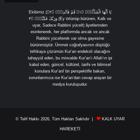
Ekibimiz (يَٓا اَيُّهَا الْمُدَّثِّرُۙ ﴿١﴾ قُمْ فَاَنْذِرْۙ ﴿٢﴾
وَرَبَّكَ فَكَبِّرْۙ ﴿٣ (Ey örtünüp bürünen, Kalk ve
uyar, Sadece Rabbini yücelt) âyetlerinden
esinlenerek, her platformda ancak ve ancak
Rabbini yücelterek var olma gayesine
bürünmüştür. Ümmet coğrafyasının düştüğü
tefrikaya çözümün Kur’an endeksli olacağını
tahayyül eden, bu minvalde Kur’an’ı Allah’ın ipi
kabul eden, güncel, kültürel, tarihi ve bilimsel
konulara Kur’anî bir perspektifle bakan,
sorunlarımıza ise Kur’an’dan cevap arayan bir
medya kuruluşudur.
© Telif Hakkı 2026, Tüm Hakları Saklıdır |
KALK UYAR
HAREKETİ