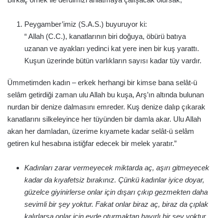
Peygamber’imiz (S.A.S.) buyuruyor ki:
“ Allah (C.C.), kanatlarının biri doğuya, öbürü batıya
uzanan ve ayakları yedinci kat yere inen bir kuş yarattı.
Kuşun üzerinde bütün varlıkların sayısı kadar tüy vardır.
Ümmetimden kadın – erkek herhangi bir kimse bana selât-ü
selâm getirdiği zaman ulu Allah bu kuşa, Arş’ın altında bulunan
nurdan bir denize dalmasını emreder. Kuş denize dalıp çıkarak
kanatlarını silkeleyince her tüyünden bir damla akar. Ulu Allah
akan her damladan, üzerime kıyamete kadar selât-ü selâm
getiren kul hesabına istiğfar edecek bir melek yaratır.”
Kadınları zarar vermeyecek miktarda aç, aşırı gitmeyecek
kadar da kıyafetsiz bırakınız. Çünkü kadınlar iyice doyar,
güzelce giyinirlerse onlar için dışarı çıkıp gezmekten daha
sevimli bir şey yoktur. Fakat onlar biraz aç, biraz da çıplak
kalırlarsa onlar için evde oturmaktan hayırlı bir şey yoktur.