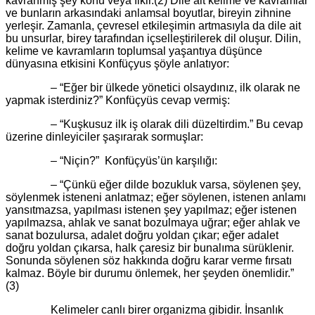
kavranmış şey konu veya fikir.(2) Dile ait kelime ve kavramlar
ve bunların arkasındaki anlamsal boyutlar, bireyin zihnine
yerleşir. Zamanla, çevresel etkileşimin artmasıyla da dile ait
bu unsurlar, birey tarafından içselleştirilerek dil oluşur. Dilin,
kelime ve kavramların toplumsal yaşantıya düşünce
dünyasına etkisini Konfüçyus şöyle anlatıyor:
– “Eğer bir ülkede yönetici olsaydınız, ilk olarak ne
yapmak isterdiniz?” Konfüçyüs cevap vermiş:
– “Kuşkusuz ilk iş olarak dili düzeltirdim.” Bu cevap
üzerine dinleyiciler şaşırarak sormuşlar:
– “Niçin?” Konfüçyüs’ün karşılığı:
– “Çünkü eğer dilde bozukluk varsa, söylenen şey,
söylenmek isteneni anlatmaz; eğer söylenen, istenen anlamı
yansıtmazsa, yapılması istenen şey yapılmaz; eğer istenen
yapılmazsa, ahlak ve sanat bozulmaya uğrar; eğer ahlak ve
sanat bozulursa, adalet doğru yoldan çıkar; eğer adalet
doğru yoldan çıkarsa, halk çaresiz bir bunalıma sürüklenir.
Sonunda söylenen söz hakkında doğru karar verme fırsatı
kalmaz. Böyle bir durumu önlemek, her şeyden önemlidir.”
(3)
Kelimeler canlı birer organizma gibidir. İnsanlık