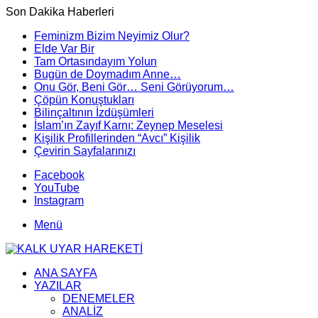
Son Dakika Haberleri
Feminizm Bizim Neyimiz Olur?
Elde Var Bir
Tam Ortasındayım Yolun
Bugün de Doymadım Anne…
Onu Gör, Beni Gör… Seni Görüyorum…
Çöpün Konuştukları
Bilinçaltının İzdüşümleri
İslam’ın Zayıf Karnı: Zeynep Meselesi
Kişilik Profillerinden “Avcı” Kişilik
Çevirin Sayfalarınızı
Facebook
YouTube
Instagram
Menü
ANA SAYFA
YAZILAR
DENEMELER
ANALİZ