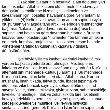
Uzak olan bu tanrının boşalttığı alanı dolduran yarı
tanrı insanlar; Allah’ın kitabını ölü bir metne, kadavraya
dönüştürüp kendilerine hizmet için kelimelerin ve
kavramların içini boşaltıp havalarına göre yeni anlamlar
yüklediler. (4) Kelime ve kavramların anlam saptırmasıyla
oluşturulan yeni algıda tanrı artık ilkelerinden /sünnetinden
bağımsız “kafasına” göre davranan, daha doğrusu bu
saptırıcıların hevasına göre davranan bir tanrıdır. Bu tanrı
tasavvurunun oluşturduğu “mü’minleri” bu tanrının ahlakını
edinerek, kuralsız, projesiz ve ilkesiz birer nesne halinde
yönetenler tarafından kullanılan kadavra yığınlara
dönüştürüldüler.
İşte böyle yıllarca kaybettiklerimizi kaybettiğimiz
yerden başkaca yerlerde arar olmuşuz. Mezheplerin,
fırkaların ve özelliklede mutasavvıfların oluşturduğu Kur’an’a
alternatif dini metinlerde kurtuluşu aramışız. Bu metinlerde
Kur’an’ın kavramları kelimeleri olan; Allah tirana, Kur’an
mushaf’a, iman itikada, takva zühde, ibadet tapınma ve
ritüellere, zikir boncuk saymaya, şehadet ölüme, cihad
savaşa/kıtale, sünnet misvaka, giyim tarzına, sabır pısırıklığa,
tevekkül tembelliğe, infak ve zekat kırk da bire, akletmek
hevaya, tefekkür ezbere, izzet ve şeref güce, adalet kanuna,
kardeşlik üyeliğe ve müritliğe, veli/evliya imtiyazlı
sınıfa……… indirgenerek Kur’an’ın İslam’ından saptırılarak