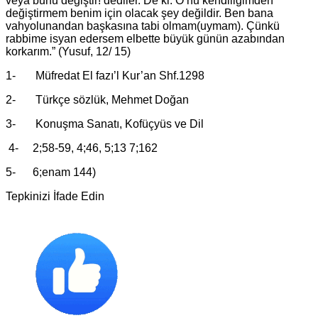
veya bunu değiştir! dediler. De ki: O’nu kendiliğimden
değiştirmem benim için olacak şey değildir. Ben bana
vahyolunandan başkasına tabi olmam(uymam). Çünkü
rabbime isyan edersem elbette büyük günün azabından
korkarım.” (Yusuf, 12/ 15)
1- Müfredat El fazı’l Kur’an Shf.1298
2- Türkçe sözlük, Mehmet Doğan
3- Konuşma Sanatı, Kofüçyüs ve Dil
4- 2;58-59, 4;46, 5;13 7;162
5- 6;enam 144)
Tepkinizi İfade Edin