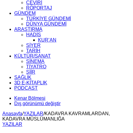
ÇEVİRİ
RÖPORTAJ
GÜNDEM
TÜRKİYE GÜNDEMİ
DÜNYA GÜNDEMİ
ARAŞTIRMA
HADİS
KUR’AN
SİYER
TARİH
KÜLTÜR/SANAT
SİNEMA
TİYATRO
ŞİİR
SAĞLIK
3D E-KİTAPLIK
PODCAST
Kenar Bölmesi
Dış görünümü değiştir
Anasayfa
/
YAZILAR
/
KADAVRA KAVRAMLARDAN,
KADAVRA MÜSLÜMANLIĞA
YAZILAR