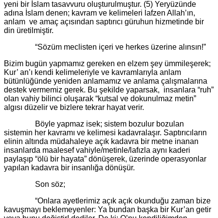
yeni bir İslam tasavvuru oluşturulmuştur. (5) Yeryüzünde
adına İslam denen; kavram ve kelimeleri lafzen Allah’ın,
anlam ve amaç açısından saptırıcı güruhun hizmetinde bir
din üretilmiştir.
“Sözüm meclisten içeri ve herkes üzerine alınsın!”
Bizim bugün yapmamız gereken en elzem şey ümmileşerek;
Kur’ an’ı kendi kelimeleriyle ve kavramlarıyla anlam
bütünlüğünde yeniden anlamamız ve anlama çalışmalarına
destek vermemiz gerek. Bu şekilde yaparsak, insanlara “ruh”
olan vahiy bilinci oluşarak “kutsal ve dokunulmaz metin”
algısı düzelir ve bizlere tekrar hayat verir.
Böyle yapmaz isek; sistem bozulur bozulan
sistemin her kavramı ve kelimesi kadavralaşır. Saptırıcıların
elinin altında müdahaleye açık kadavra bir metne inanan
insanlarda maalesef vahiyle/metinle/lafızla aynı kaderi
paylaşıp “ölü bir hayata” dönüşerek, üzerinde operasyonlar
yapılan kadavra bir insanlığa dönüşür.
Son söz;
“Onlara ayetlerimiz açık açık okunduğu zaman bize
kavuşmayı beklemeyenler: Ya bundan başka bir Kur’an getir