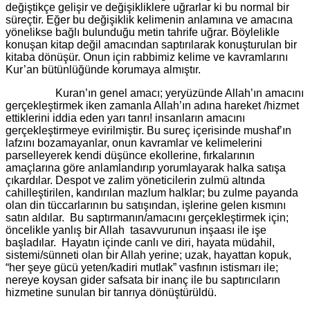
değiştikçe gelişir ve değişikliklere uğrarlar ki bu normal bir
süreçtir. Eğer bu değişiklik kelimenin anlamına ve amacına
yönelikse bağlı bulunduğu metin tahrife uğrar. Böylelikle
konuşan kitap değil amacından saptırılarak konuşturulan bir
kitaba dönüşür. Onun için rabbimiz kelime ve kavramlarını
Kur’an bütünlüğünde korumaya almıştır.
Kuran’ın genel amacı; yeryüzünde Allah’ın amacını
gerçekleştirmek iken zamanla Allah’ın adına hareket /hizmet
ettiklerini iddia eden yarı tanrı! insanların amacını
gerçekleştirmeye evirilmiştir. Bu sureç içerisinde mushaf’ın
lafzını bozamayanlar, onun kavramlar ve kelimelerini
parselleyerek kendi düşünce ekollerine, fırkalarının
amaçlarına göre anlamlandırıp yorumlayarak halka satışa
çıkardılar. Despot ve zalim yöneticilerin zulmü altında
cahilleştirilen, kandırılan mazlum halklar; bu zulme payanda
olan din tüccarlarının bu satışından, işlerine gelen kısmını
satın aldılar. Bu saptırmanın/amacını gerçekleştirmek için;
öncelikle yanlış bir Allah tasavvurunun inşaası ile işe
başladılar. Hayatın içinde canlı ve diri, hayata müdahil,
sistemi/sünneti olan bir Allah yerine; uzak, hayattan kopuk,
“her şeye gücü yeten/kadiri mutlak” vasfının istismarı ile;
nereye koysan gider safsata bir inanç ile bu saptırıcıların
hizmetine sunulan bir tanrıya dönüştürüldü.