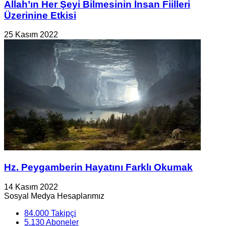
Allah’ın Her Şeyi Bilmesinin İnsan Fiilleri
Üzerinine Etkisi
25 Kasım 2022
Hz. Peygamberin Hayatını Farklı Okumak
14 Kasım 2022
Sosyal Medya Hesaplarımız
84.000
Takipçi
5.130
Aboneler