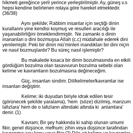
hikmeti gereğince yerli yerince yerleştirilmiştir. Ay, güneş v.s
hepsi kendine belirlenen rotaya göre hareket etmektedir.
(36/38)
Aynı şekilde; Rabbim insanlar için seçtiği dinin
kurallarını yine kendisi koymuş ve resulleri aracılığı ile
yaşanabilirliğini örneklendirmiştir. Ne zamanki o dinin
inananları o dini bozmuşsa Allah (c.c) müdahale ederek dini
yenilemiştir. Peki bir dinin mü’minleri inandıkları bir dini niçin
ve nasıl bozmuşlardır? Bu süreç nasıl işlemiştir?
Bu makalede kısaca bir dinin bozulmasında en etkili
gördüğüm bozulma olan tasavvurun bozulma sebebi olan
kelime ve kavramların bozulmasına değineceğim.
Güç, insanları sindirir. Dil/kelimeler/kavramlar ise
insanları değiştirir.
Kelime; iki duyudan biriyle idrak edilen tesir
(görünecek şekilde yaralama), ‘hem (söze) dizilmiş, manzum
lafızlara’ hem de o lafızların altındaki altında ki anlamlara’
denir. (1)
Kavram; Bir şey hakkında ki sahip olunan umumi
fikir, genel düşünce, mefhum; zihin veya düşünce tarafından