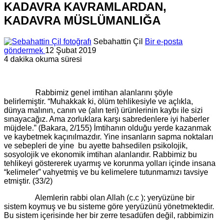
KADAVRA KAVRAMLARDAN,
KADAVRA MÜSLÜMANLIĞA
Sebahattin Çil
Bir e-posta
göndermek
12 Şubat 2019
4 dakika okuma süresi
Rabbimiz genel imtihan alanlarını şöyle
belirlemiştir. “Muhakkak ki, ölüm tehlikesiyle ve açlıkla,
dünya malının, canın ve (alın teri) ürünlerinin kaybı ile sizi
sınayacağız. Ama zorluklara karşı sabredenlere iyi haberler
müjdele.” (Bakara, 2/155) İmtihanın olduğu yerde kazanmak
ve kaybetmek kaçınılmazdır. Yine insanların sapma noktaları
ve sebepleri de yine bu ayette bahsedilen psikolojik,
sosyolojik ve ekonomik imtihan alanlarıdır. Rabbimiz bu
tehlikeyi göstererek uyarmış ve korunma yolları içinde insana
“kelimeler” vahyetmiş ve bu kelimelere tutunmamızı tavsiye
etmiştir. (33/2)
Alemlerin rabbi olan Allah (c.c ); yeryüzüne bir
sistem koymuş ve bu sisteme göre yeryüzünü yönetmektedir.
Bu sistem içerisinde her bir zerre tesadüfen değil, rabbimizin