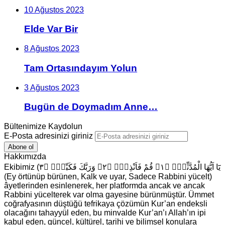
10 Ağustos 2023
Elde Var Bir
8 Ağustos 2023
Tam Ortasındayım Yolun
3 Ağustos 2023
Bugün de Doymadım Anne…
Bültenimize Kaydolun
E-Posta adresinizi giriniz
Hakkımızda
Ekibimiz (يَٓا اَيُّهَا الْمُدَّثِّرُۙ ﴿١﴾ قُمْ فَاَنْذِرْۙ ﴿٢﴾ وَرَبَّكَ فَكَبِّرْۙ ﴿٣
(Ey örtünüp bürünen, Kalk ve uyar, Sadece Rabbini yücelt)
âyetlerinden esinlenerek, her platformda ancak ve ancak
Rabbini yücelterek var olma gayesine bürünmüştür. Ümmet
coğrafyasının düştüğü tefrikaya çözümün Kur’an endeksli
olacağını tahayyül eden, bu minvalde Kur’an’ı Allah’ın ipi
kabul eden, güncel, kültürel, tarihi ve bilimsel konulara