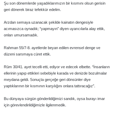
Şu son dönemlerde yaşadıklarımızın bir kısmını olsun gerisin
geri dönerek biraz tefekkür edelim.
Arzdan semaya uzanacak şekilde kainatın dengesiyle
acımasızca oynadık; “yapmayın” diyen uyarıcılarla alay ettik,
onları umursamadık.
Rahman 55/7-8. ayetlerde beyan edilen evrensel denge ve
düzeni sarsmaya cüret ettik.
Rûm 30/41. ayet tecelli etti, ediyor ve edecek elbette. “İnsanların
ellerinin yapıp ettikleri sebebiyle karada ve denizde bozulmalar
meydana geldi. Sonuçta gerçeğe geri dönsünler diye
yaptıklarının bir kısmının karşılığını onlara tattıracağız”.
Bu dünyaya sürgün gönderildiğimizi sandık, oysa burayı imar
için görevlendirildiğimizle ilgilenmedik.