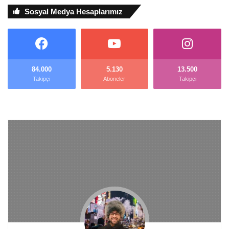
Sosyal Medya Hesaplarımız
84.000
5.130
13.500
Takipçi
Aboneler
Takipçi