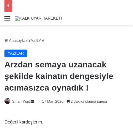
Menü
Anasayfa
/
YAZILAR
YAZILAR
Arzdan semaya uzanacak
şekilde kainatın dengesiyle
acımasızca oynadık !
Bir
Sinan Yiğit
17 Mart 2020
2 dakika okuma süresi
e-
posta
Değerli kardeşlerim,
göndermek