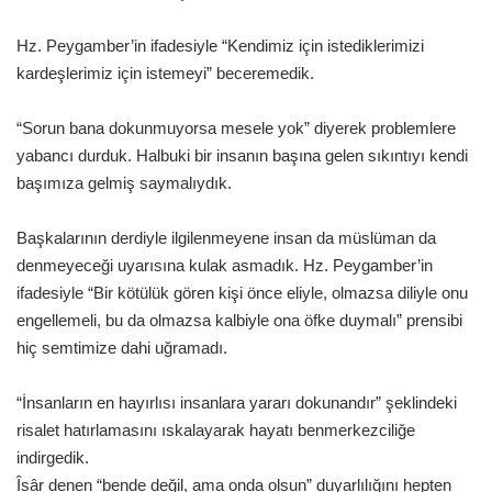
Hz. Peygamber’in ifadesiyle “Kendimiz için istediklerimizi
kardeşlerimiz için istemeyi” beceremedik.
“Sorun bana dokunmuyorsa mesele yok” diyerek problemlere
yabancı durduk. Halbuki bir insanın başına gelen sıkıntıyı kendi
başımıza gelmiş saymalıydık.
Başkalarının derdiyle ilgilenmeyene insan da müslüman da
denmeyeceği uyarısına kulak asmadık. Hz. Peygamber’in
ifadesiyle “Bir kötülük gören kişi önce eliyle, olmazsa diliyle onu
engellemeli, bu da olmazsa kalbiyle ona öfke duymalı” prensibi
hiç semtimize dahi uğramadı.
“İnsanların en hayırlısı insanlara yararı dokunandır” şeklindeki
risalet hatırlamasını ıskalayarak hayatı benmerkezciliğe
indirgedik.
Îsâr denen “bende değil, ama onda olsun” duyarlılığını hepten