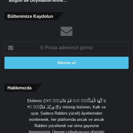
Bugün de Doymadım Anne…
Bültenimize Kaydolun
E-
Posta
adresinizi
giriniz
Hakkımızda
Ekibimiz (يَٓا اَيُّهَا الْمُدَّثِّرُۙ ﴿١﴾ قُمْ فَاَنْذِرْۙ ﴿٢﴾
وَرَبَّكَ فَكَبِّرْۙ ﴿٣ (Ey örtünüp bürünen, Kalk ve
uyar, Sadece Rabbini yücelt) âyetlerinden
esinlenerek, her platformda ancak ve ancak
Rabbini yücelterek var olma gayesine
bürünmüştür. Ümmet coğrafyasının düştüğü