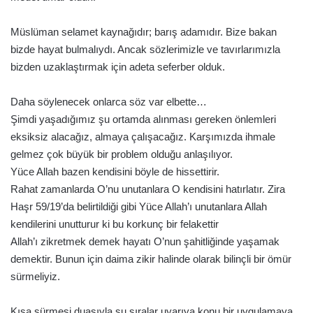
Müslüman selamet kaynağıdır; barış adamıdır. Bize bakan
bizde hayat bulmalıydı. Ancak sözlerimizle ve tavırlarımızla
bizden uzaklaştırmak için adeta seferber olduk.
Daha söylenecek onlarca söz var elbette…
Şimdi yaşadığımız şu ortamda alınması gereken önlemleri
eksiksiz alacağız, almaya çalışacağız. Karşımızda ihmale
gelmez çok büyük bir problem olduğu anlaşılıyor.
Yüce Allah bazen kendisini böyle de hissettirir.
Rahat zamanlarda O’nu unutanlara O kendisini hatırlatır. Zira
Haşr 59/19’da belirtildiği gibi Yüce Allah’ı unutanlara Allah
kendilerini unutturur ki bu korkunç bir felakettir
Allah’ı zikretmek demek hayatı O’nun şahitliğinde yaşamak
demektir. Bunun için daima zikir halinde olarak bilinçli bir ömür
sürmeliyiz.
Kısa sürmesi duasıyla şu sıralar uyarıya konu bir uygulamaya