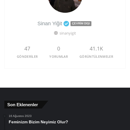
Sinan Yiğit
ÇEVRIM DIŞI
sinanyigit
47
0
41.1K
GÖNDERILER
YORUMLAR
GÖRÜNTÜLENMELER
Son Eklenenler
16 Ağustos 2023
Feminizm Bizim Neyimiz Olur?