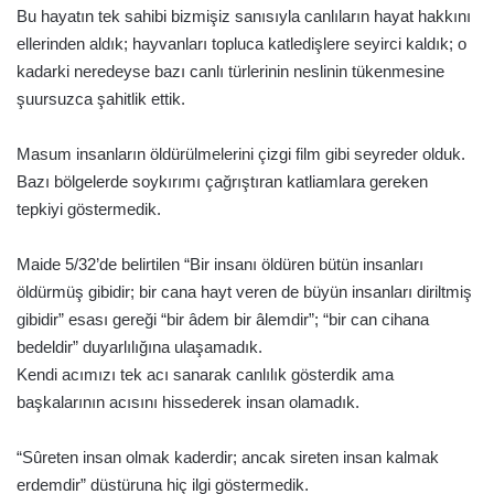
Bu hayatın tek sahibi bizmişiz sanısıyla canlıların hayat hakkını
ellerinden aldık; hayvanları topluca katledişlere seyirci kaldık; o
kadarki neredeyse bazı canlı türlerinin neslinin tükenmesine
şuursuzca şahitlik ettik.
Masum insanların öldürülmelerini çizgi film gibi seyreder olduk.
Bazı bölgelerde soykırımı çağrıştıran katliamlara gereken
tepkiyi göstermedik.
Maide 5/32’de belirtilen “Bir insanı öldüren bütün insanları
öldürmüş gibidir; bir cana hayt veren de büyün insanları diriltmiş
gibidir” esası gereği “bir âdem bir âlemdir”; “bir can cihana
bedeldir” duyarlılığına ulaşamadık.
Kendi acımızı tek acı sanarak canlılık gösterdik ama
başkalarının acısını hissederek insan olamadık.
“Sûreten insan olmak kaderdir; ancak sireten insan kalmak
erdemdir” düstüruna hiç ilgi göstermedik.