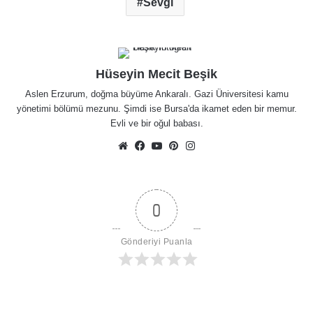
Sevgi
Hüseyin Mecit Beşik
Aslen Erzurum, doğma büyüme Ankaralı. Gazi Üniversitesi kamu
yönetimi bölümü mezunu. Şimdi ise Bursa'da ikamet eden bir memur.
Evli ve bir oğul babası.
Web
Facebook
YouTube
Pinterest
Instagram
sitesi
0
Gönderiyi Puanla