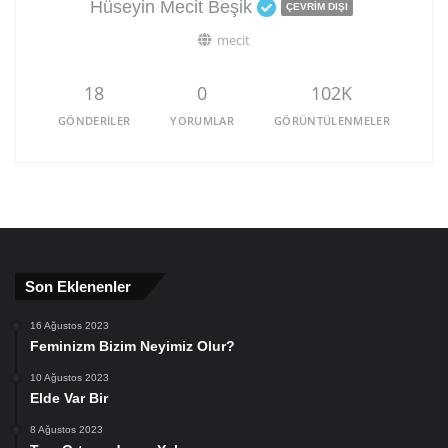
Hüseyin Mecit Beşik
ÇEVRIM DIŞI
mecit
18
0
102K
GÖNDERILER
YORUMLAR
GÖRÜNTÜLENMELER
Son Eklenenler
16 Ağustos 2023
Feminizm Bizim Neyimiz Olur?
10 Ağustos 2023
Elde Var Bir
8 Ağustos 2023