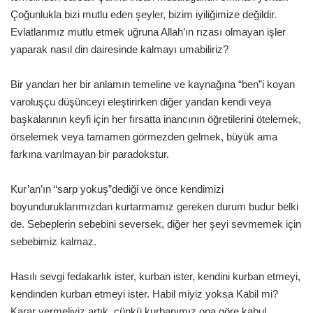
Çoğunlukla bizi mutlu eden şeyler, bizim iyiliğimize değildir.
Evlatlarımız mutlu etmek uğruna Allah’ın rızası olmayan işler
yaparak nasıl din dairesinde kalmayı umabiliriz?
Bir yandan her bir anlamın temeline ve kaynağına “ben”i koyan
varoluşçu düşünceyi eleştirirken diğer yandan kendi veya
başkalarının keyfi için her fırsatta inancının öğretilerini ötelemek,
örselemek veya tamamen görmezden gelmek, büyük ama
farkına varılmayan bir paradokstur.
Kur’an’ın “sarp yokuş”dediği ve önce kendimizi
boyunduruklarımızdan kurtarmamız gereken durum budur belki
de. Sebeplerin sebebini seversek, diğer her şeyi sevmemek için
sebebimiz kalmaz.
Hasılı sevgi fedakarlık ister, kurban ister, kendini kurban etmeyi,
kendinden kurban etmeyi ister. Habil miyiz yoksa Kabil mi?
Karar vermeliyiz artık, çünkü kurbanımız ona göre kabul