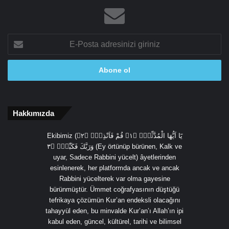
E-
Posta
adresinizi
giriniz
Hakkımızda
Ekibimiz (يَٓا اَيُّهَا الْمُدَّثِّرُۙ ﴿١﴾ قُمْ فَاَنْذِرْۙ ﴿٢﴾
وَرَبَّكَ فَكَبِّرْۙ ﴿٣ (Ey örtünüp bürünen, Kalk ve
uyar, Sadece Rabbini yücelt) âyetlerinden
esinlenerek, her platformda ancak ve ancak
Rabbini yücelterek var olma gayesine
bürünmüştür. Ümmet coğrafyasının düştüğü
tefrikaya çözümün Kur’an endeksli olacağını
tahayyül eden, bu minvalde Kur’an’ı Allah’ın ipi
kabul eden, güncel, kültürel, tarihi ve bilimsel