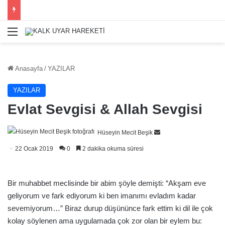
Menü
Anasayfa
/
YAZILAR
YAZILAR
Evlat Sevgisi & Allah Sevgisi
Bir
Hüseyin Mecit Beşik
e-
22 Ocak 2019
0
2 dakika okuma süresi
posta
göndermek
Bir muhabbet meclisinde bir abim şöyle demişti: “Akşam eve
geliyorum ve fark ediyorum ki ben imanımı evladım kadar
sevemiyorum…” Biraz durup düşününce fark ettim ki dil ile çok
kolay söylenen ama uygulamada çok zor olan bir eylem bu: