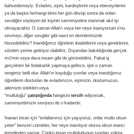
bahsedemeyiz. Evladını, eşini, kardeşlerini veya ebeveynlerini
ya da başka herhangi birini her gün dövüp sonra da onları
sevdiğini söyleyen bir kişinin samimiyetine inanmak akıl işi
olmayacaktır. O zaman Allah’ı veya her neye inanıyorsan o’nu
sevmeyi, diğer sevgiler gibi nasıl en derinlerimizde
hissedebiliriz? İnandığımız öğretinin ibadetlerini veya gereklerini,
sûreten yerine getiriyor olabiliriz. Dışarıdan bakıldığında gerçek
mü’min veya dava insanı gibi de görünebiliriz. Fakat iş
gerçekten bir fedakarlık yapmaya gelince, işte o zaman
rengimiz belli olur. Allah’ın koyduğu sınırlar veya inandığımız
öğretilerin düsturları ile evladımızın, eşimizin, dostumuzun,
ailemizin istekleri veya
“mutluluğu”
çatıştığında
hangisini
tercih
ediyorsak,
samimiyetimizin seviyesi de o kadardır.
İnanan insan için “evlatlarımız için yaşıyoruz, onlar mutlu olsun
yeter” benzeri cümleler, her neye inanılıyor olursa olsun inancı
temelinden sarsar. Çünkü insan mutluluğunun sınırları yoktur.