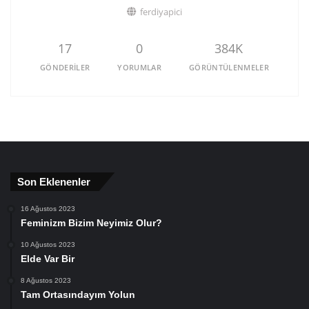
ferdiyapici
17
0
384K
GÖNDERILER
YORUMLAR
GÖRÜNTÜLENMELER
Son Eklenenler
16 Ağustos 2023
Feminizm Bizim Neyimiz Olur?
10 Ağustos 2023
Elde Var Bir
8 Ağustos 2023
Tam Ortasındayım Yolun