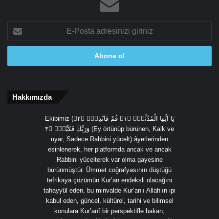
E-
Posta
adresinizi
giriniz
Hakkımızda
Ekibimiz (يَٓا اَيُّهَا الْمُدَّثِّرُۙ ﴿١﴾ قُمْ فَاَنْذِرْۙ ﴿٢﴾
وَرَبَّكَ فَكَبِّرْۙ ﴿٣ (Ey örtünüp bürünen, Kalk ve
uyar, Sadece Rabbini yücelt) âyetlerinden
esinlenerek, her platformda ancak ve ancak
Rabbini yücelterek var olma gayesine
bürünmüştür. Ümmet coğrafyasının düştüğü
tefrikaya çözümün Kur’an endeksli olacağını
tahayyül eden, bu minvalde Kur’an’ı Allah’ın ipi
kabul eden, güncel, kültürel, tarihi ve bilimsel
konulara Kur’anî bir perspektifle bakan,