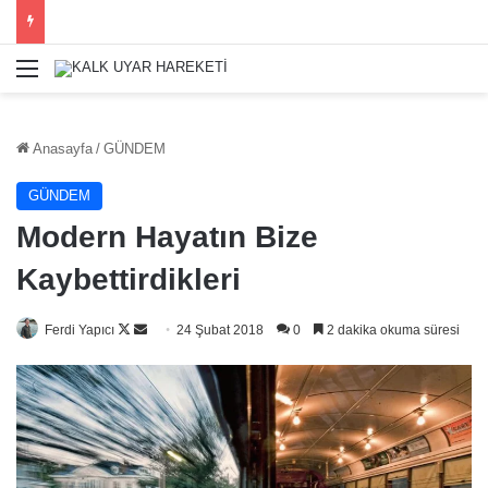
Menü
Anasayfa
/
GÜNDEM
GÜNDEM
Modern Hayatın Bize
Kaybettirdikleri
Follow
Bir
Ferdi Yapıcı
24 Şubat 2018
0
2 dakika okuma süresi
on
e-
X
posta
göndermek