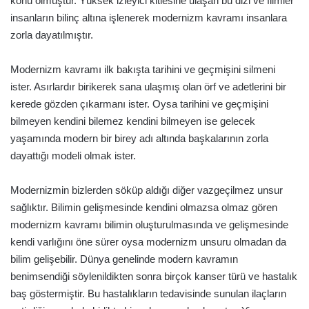
konu olmuştur. Yüksek izleyici kitlesine ulaşan bu dizi ve filmler
insanların bilinç altına işlenerek modernizm kavramı insanlara
zorla dayatılmıştır.
Modernizm kavramı ilk bakışta tarihini ve geçmişini silmeni
ister. Asırlardır birikerek sana ulaşmış olan örf ve adetlerini bir
kerede gözden çıkarmanı ister. Oysa tarihini ve geçmişini
bilmeyen kendini bilemez kendini bilmeyen ise gelecek
yaşamında modern bir birey adı altında başkalarının zorla
dayattığı modeli olmak ister.
Modernizmin bizlerden söküp aldığı diğer vazgeçilmez unsur
sağlıktır. Bilimin gelişmesinde kendini olmazsa olmaz gören
modernizm kavramı bilimin oluşturulmasında ve gelişmesinde
kendi varlığını öne sürer oysa modernizm unsuru olmadan da
bilim gelişebilir. Dünya genelinde modern kavramın
benimsendiği söylenildikten sonra birçok kanser türü ve hastalık
baş göstermiştir. Bu hastalıkların tedavisinde sunulan ilaçların