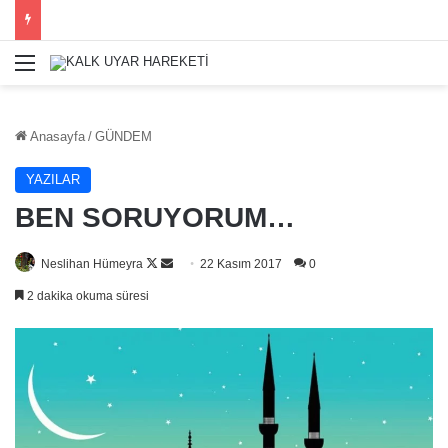
Menü
Anasayfa
/
GÜNDEM
YAZILAR
BEN SORUYORUM…
Follow
Bir
Neslihan Hümeyra
22 Kasım 2017
0
on
e-
2 dakika okuma süresi
X
posta
göndermek