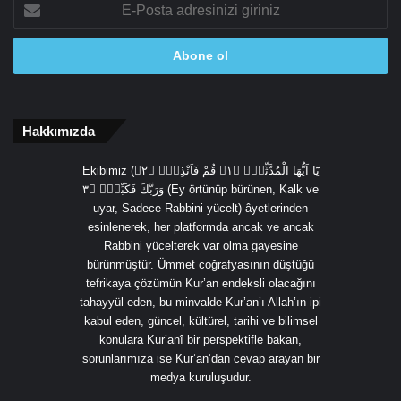
E-
Posta
adresinizi
giriniz
Hakkımızda
Ekibimiz (يَٓا اَيُّهَا الْمُدَّثِّرُۙ ﴿١﴾ قُمْ فَاَنْذِرْۙ ﴿٢﴾
وَرَبَّكَ فَكَبِّرْۙ ﴿٣ (Ey örtünüp bürünen, Kalk ve
uyar, Sadece Rabbini yücelt) âyetlerinden
esinlenerek, her platformda ancak ve ancak
Rabbini yücelterek var olma gayesine
bürünmüştür. Ümmet coğrafyasının düştüğü
tefrikaya çözümün Kur’an endeksli olacağını
tahayyül eden, bu minvalde Kur’an’ı Allah’ın ipi
kabul eden, güncel, kültürel, tarihi ve bilimsel
konulara Kur’anî bir perspektifle bakan,
sorunlarımıza ise Kur’an’dan cevap arayan bir
medya kuruluşudur.