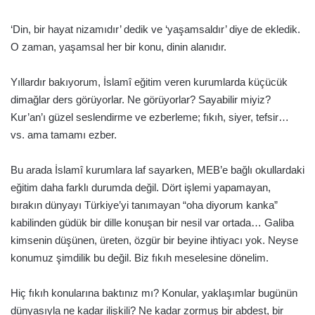
‘Din, bir hayat nizamıdır’ dedik ve ‘yaşamsaldır’ diye de ekledik.
O zaman, yaşamsal her bir konu, dinin alanıdır.
Yıllardır bakıyorum, İslamî eğitim veren kurumlarda küçücük
dimağlar ders görüyorlar. Ne görüyorlar? Sayabilir miyiz?
Kur’an’ı güzel seslendirme ve ezberleme; fıkıh, siyer, tefsir…
vs. ama tamamı ezber.
Bu arada İslamî kurumlara laf sayarken, MEB’e bağlı okullardaki
eğitim daha farklı durumda değil. Dört işlemi yapamayan,
bırakın dünyayı Türkiye’yi tanımayan “oha diyorum kanka”
kabilinden güdük bir dille konuşan bir nesil var ortada… Galiba
kimsenin düşünen, üreten, özgür bir beyine ihtiyacı yok. Neyse
konumuz şimdilik bu değil. Biz fıkıh meselesine dönelim.
Hiç fıkıh konularına baktınız mı? Konular, yaklaşımlar bugünün
dünyasıyla ne kadar ilişkili? Ne kadar zormuş bir abdest, bir