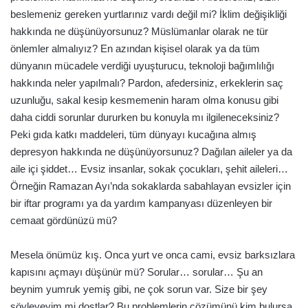
beslemeniz gereken yurtlarınız vardı değil mi? İklim değişikliği
hakkında ne düşünüyorsunuz? Müslümanlar olarak ne tür
önlemler almalıyız? En azından kişisel olarak ya da tüm
dünyanın mücadele verdiği uyuşturucu, teknoloji bağımlılığı
hakkında neler yapılmalı? Pardon, afedersiniz, erkeklerin saç
uzunluğu, sakal kesip kesmemenin haram olma konusu gibi
daha ciddi sorunlar dururken bu konuyla mı ilgileneceksiniz?
Peki gıda katkı maddeleri, tüm dünyayı kucağına almış
depresyon hakkında ne düşünüyorsunuz? Dağılan aileler ya da
aile içi şiddet… Evsiz insanlar, sokak çocukları, şehit aileleri…
Örneğin Ramazan Ayı’nda sokaklarda sabahlayan evsizler için
bir iftar programı ya da yardım kampanyası düzenleyen bir
cemaat gördünüzü mü?
Mesela önümüz kış. Onca yurt ve onca cami, evsiz barksızlara
kapısını açmayı düşünür mü? Sorular… sorular… Şu an
beynim yumruk yemiş gibi, ne çok sorun var. Size bir şey
söyleyeyim mi dostlar? Bu problemlerin çözümünü kim bulursa