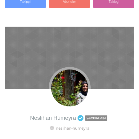
Takipçi
Aboneler
Takipçi
Neslihan Hümeyra
ÇEVRIM DIŞI
neslihan-humeyra