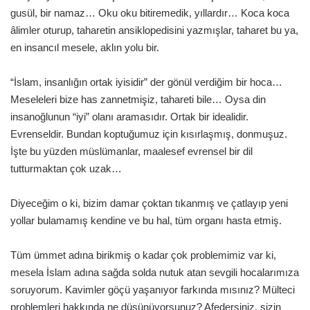
gusül, bir namaz… Oku oku bitiremedik, yıllardır… Koca koca
âlimler oturup, taharetin ansiklopedisini yazmışlar, taharet bu ya,
en insancıl mesele, aklın yolu bir.
“İslam, insanlığın ortak iyisidir” der gönül verdiğim bir hoca…
Meseleleri bize has zannetmişiz, tahareti bile… Oysa din
insanoğlunun “iyi” olanı aramasıdır. Ortak bir idealidir.
Evrenseldir. Bundan koptuğumuz için kısırlaşmış, donmuşuz.
İşte bu yüzden müslümanlar, maalesef evrensel bir dil
tutturmaktan çok uzak…
Diyeceğim o ki, bizim damar çoktan tıkanmış ve çatlayıp yeni
yollar bulamamış kendine ve bu hal, tüm organı hasta etmiş.
Tüm ümmet adına birikmiş o kadar çok problemimiz var ki,
mesela İslam adına sağda solda nutuk atan sevgili hocalarımıza
soruyorum. Kavimler göçü yaşanıyor farkında mısınız? Mülteci
problemleri hakkında ne düşünüyorsunuz? Afedersiniz, sizin