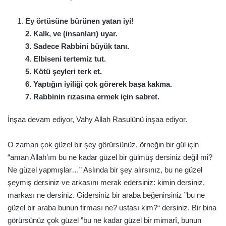
Ey örtüsüne bürünen yatan iyi!
2. Kalk, ve (insanları) uyar.
3. Sadece Rabbini büyük tanı.
4. Elbiseni tertemiz tut.
5. Kötü şeyleri terk et.
6. Yaptığın iyiliği çok görerek başa kakma.
7. Rabbinin rızasına ermek için sabret.
İnşaa devam ediyor, Vahy Allah Rasulünü inşaa ediyor.
O zaman çok güzel bir şey görürsünüz, örneğin bir gül için
“aman Allah’ım bu ne kadar güzel bir gülmüş dersiniz değil mi?
Ne güzel yapmışlar…” Aslında bir şey alırsınız, bu ne güzel
şeymiş dersiniz ve arkasını merak edersiniz: kimin dersiniz,
markası ne dersiniz. Gidersiniz bir araba beğenirsiniz ”bu ne
güzel bir araba bunun firması ne? ustası kim?“ dersiniz. Bir bina
görürsünüz çok güzel ”bu ne kadar güzel bir mimarî, bunun