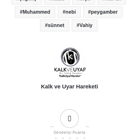
Muhammed
nebi
peygamber
sünnet
Vahiy
Kalk ve Uyar Hareketi
0
Gönderiyi Puanla