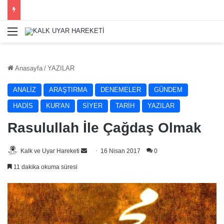
Menü
Anasayfa
/
YAZILAR
ANALİZ
ARAŞTIRMA
DENEMELER
GÜNDEM
HADİS
KUR'AN
SİYER
TARİH
YAZILAR
Rasulullah İle Çağdaş Olmak
Bir
Kalk ve Uyar Hareketi
16 Nisan 2017
0
e-
11 dakika okuma süresi
posta
göndermek