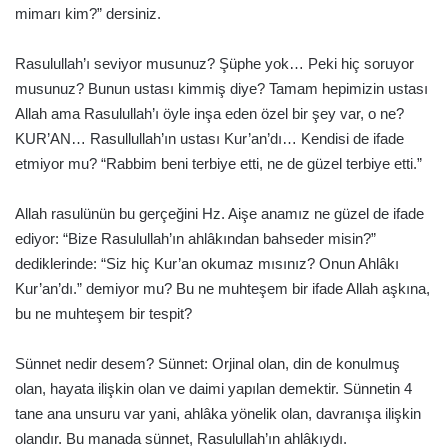
mimarı kim?” dersiniz.
Rasulullah’ı seviyor musunuz? Şüphe yok… Peki hiç soruyor
musunuz? Bunun ustası kimmiş diye? Tamam hepimizin ustası
Allah ama Rasulullah’ı öyle inşa eden özel bir şey var, o ne?
KUR’AN… Rasullullah’ın ustası Kur’an’dı… Kendisi de ifade
etmiyor mu? “Rabbim beni terbiye etti, ne de güzel terbiye etti.”
Allah rasulünün bu gerçeğini Hz. Aişe anamız ne güzel de ifade
ediyor: “Bize Rasulullah’ın ahlâkından bahseder misin?”
dediklerinde: “Siz hiç Kur’an okumaz mısınız? Onun Ahlâkı
Kur’an’dı.” demiyor mu? Bu ne muhteşem bir ifade Allah aşkına,
bu ne muhteşem bir tespit?
Sünnet nedir desem? Sünnet: Orjinal olan, din de konulmuş
olan, hayata ilişkin olan ve daimi yapılan demektir. Sünnetin 4
tane ana unsuru var yani, ahlâka yönelik olan, davranışa ilişkin
olandır. Bu manada sünnet, Rasulullah’ın ahlâkıydı.