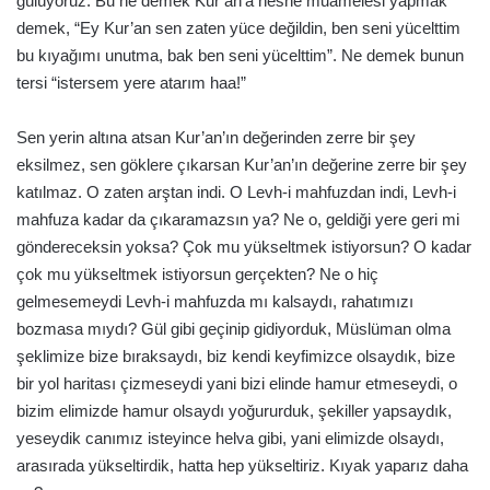
gülüyoruz. Bu ne demek Kur’an’a nesne muamelesi yapmak
demek, “Ey Kur’an sen zaten yüce değildin, ben seni yücelttim
bu kıyağımı unutma, bak ben seni yücelttim”. Ne demek bunun
tersi “istersem yere atarım haa!”
Sen yerin altına atsan Kur’an’ın değerinden zerre bir şey
eksilmez, sen göklere çıkarsan Kur’an’ın değerine zerre bir şey
katılmaz. O zaten arştan indi. O Levh-i mahfuzdan indi, Levh-i
mahfuza kadar da çıkaramazsın ya? Ne o, geldiği yere geri mi
göndereceksin yoksa? Çok mu yükseltmek istiyorsun? O kadar
çok mu yükseltmek istiyorsun gerçekten? Ne o hiç
gelmesemeydi Levh-i mahfuzda mı kalsaydı, rahatımızı
bozmasa mıydı? Gül gibi geçinip gidiyorduk, Müslüman olma
şeklimize bize bıraksaydı, biz kendi keyfimizce olsaydık, bize
bir yol haritası çizmeseydi yani bizi elinde hamur etmeseydi, o
bizim elimizde hamur olsaydı yoğururduk, şekiller yapsaydık,
yeseydik canımız isteyince helva gibi, yani elimizde olsaydı,
arasırada yükseltirdik, hatta hep yükseltiriz. Kıyak yaparız daha