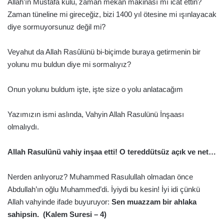
Allah’ın Mustafa kulu, zaman mekân makinası mı icat ettin?
Zaman tüneline mi gireceğiz, bizi 1400 yıl ötesine mi ışınlayacak
diye sormuyorsunuz değil mi?
Veyahut da Allah Rasûlünü bi-biçimde buraya getirmenin bir
yolunu mu buldun diye mi sormalıyız?
Onun yolunu buldum işte, işte size o yolu anlatacağım
Yazımızın ismi aslında, Vahyin Allah Rasulünü İnşaası
olmalıydı.
Allah Rasulünü vahiy inşaa etti! O tereddütsüz açık ve net…
Nerden anlıyoruz? Muhammed Rasulullah olmadan önce
Abdullah’ın oğlu Muhammed’di. İyiydi bu kesin! İyi idi çünkü
Allah vahyinde ifade buyuruyor:
Sen muazzam bir ahlaka
sahipsin. (Kalem Suresi – 4)