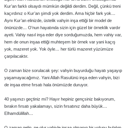
Kur’an farklı olsaydı mümkün değildi derdim. Değil, çünkü treni
kaçırdınız o Kur’an şimdi yok derdim. Ama hiçbir fark yok…
Aynı Kur’an elinizde, üstelik vahyin inşa ettiği bir model de
önünüzde… O’nun hayatında sizin için güzel bir örneklik vardır
ayeti. Vahiy nasıl inşa eder diye sorduğumuzda, hem vahiy var,
hem de onun inşaa ettiği muhteşem bir örnek var yani kaçış
yok, mazeret yok. Yok öyle… her türlü mazeret yüzümüze
çarpılacaktır.
O zaman bize sorulacak şey: vahyin buyurduğu hayatı yaşayıp
yaşamayacağımız. Yani Allah Rasulünü inşa eden vahyin, bizi
de inşaa etme fırsatı hala önümüzde duruyor.
40 yaşınızı geçtiniz mi? Hayır hepiniz gençsiniz bakıyorum,
bırakın fırsatı yakalamayı, sizin fırsatınız daha büyük…
Elhamdülillah…
O zaman gelin, ne olur vahiyle inşaa olmanın bir yolunu bulalım.