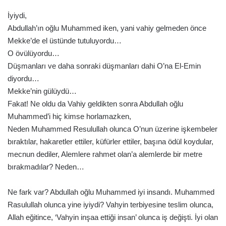
İyiydi,
Abdullah’ın oğlu Muhammed iken, yani vahiy gelmeden önce
Mekke’de el üstünde tutuluyordu…
O övülüyordu…
Düşmanları ve daha sonraki düşmanları dahi O’na El-Emin
diyordu…
Mekke’nin gülüydü…
Fakat! Ne oldu da Vahiy geldikten sonra Abdullah oğlu
Muhammed’i hiç kimse horlamazken,
Neden Muhammed Resulullah olunca O’nun üzerine işkembeler
bıraktılar, hakaretler ettiler, küfürler ettiler, başına ödül koydular,
mecnun dediler, Alemlere rahmet olan’a alemlerde bir metre
bırakmadılar? Neden…
Ne fark var? Abdullah oğlu Muhammed iyi insandı. Muhammed
Rasulullah olunca yine iyiydi? Vahyin terbiyesine teslim olunca,
Allah eğitince, ‘Vahyin inşaa ettiği insan’ olunca iş değişti. İyi olan