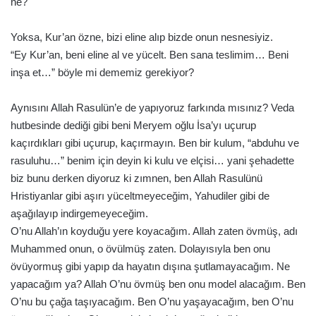
ne?
Yoksa, Kur’an özne, bizi eline alıp bizde onun nesnesiyiz.
“Ey Kur’an, beni eline al ve yücelt. Ben sana teslimim… Beni
inşa et…” böyle mi dememiz gerekiyor?
Aynısını Allah Rasulün’e de yapıyoruz farkında mısınız? Veda
hutbesinde dediği gibi beni Meryem oğlu İsa’yı uçurup
kaçırdıkları gibi uçurup, kaçırmayın. Ben bir kulum, “abduhu ve
rasuluhu…” benim için deyin ki kulu ve elçisi… yani şehadette
biz bunu derken diyoruz ki zımnen, ben Allah Rasulünü
Hristiyanlar gibi aşırı yüceltmeyeceğim, Yahudiler gibi de
aşağılayıp indirgemeyeceğim.
O’nu Allah’ın koyduğu yere koyacağım. Allah zaten övmüş, adı
Muhammed onun, o övülmüş zaten. Dolayısıyla ben onu
övüyormuş gibi yapıp da hayatın dışına şutlamayacağım. Ne
yapacağım ya? Allah O’nu övmüş ben onu model alacağım. Ben
O’nu bu çağa taşıyacağım. Ben O’nu yaşayacağım, ben O’nu