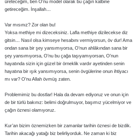
üreteceğim, ben O’nu model olarak bu çağın kalbine
getireceğim. İnşallah…
Var mısınız? Zor olan bu!
Yoksa methiye mi dizeceksiniz. Lafla methiye dizilecekse diz
gitsin… Nasıl olsa kimseye hesabını vermiyorsun, öv dur! Ama
ondan sana bir şey yansımıyorsa, O’nun ahlâkından sana bir
şey yansımıyorsa, O’nu bu çağa taşıyamıyorsan, O’nun
hayatında sizin için güzel bir örneklik vardır ayetinden senin
hayatına bir ışık yansımıyorsa, senin övgülerine onun ihtiyacı
mı var? O’nu Allah övmüş zaten.
Problemimiz bu dostlar! Hala da devam ediyoruz ve onun için
de bir türlü bakınız: belimi doğrulmuyor, başımız yücelmiyor ve
çağın öznesi olamıyoruz.
Kur’an bizim öznemizken bir zamanlar tarihin öznesi de bizdik.
Tarihin akacağı yatağı biz belirliyorduk. Ne zaman ki biz