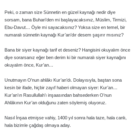
Peki, o zaman size Sünnetin en güzel kaynağı nedir diye
sorsam, bana Buhari’den mi başlayacaksınız, Müslim, Tirmizi,
Ebu-Davut… Öyle mi sayacaksınız? Yoksa size en temel, bir
numaralı sünnetin kaynağı Kur’an’dır desem şaşırır mısınız?
Bana bir siyer kaynağı tarif et deseniz? Hangisini okuyalım önce
diye sorarsanız eğer ben derim ki bir numaralı siyer kaynağını
okuyalım önce, Kur’an…
Unutmayın O’nun ahlâkı Kur’an’dı. Dolayısıyla, baştan sona
kesin bir ifade, hiçbir zayıf haberi olmayan siyer: Kur’an…
Kur’an’ın Rasullullah’ı inşaasından bahsederken O’nun
Ahlâkının Kur’an olduğunu zaten söylemiş oluyoruz.
Nasıl İnşaa etmişse vahiy, 1400 yıl sonra hala taze, hala canlı,
hala bizimle çağdaş olmaya aday.