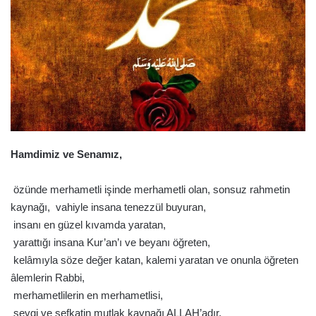
Hamdimiz ve Senamız,
 özünde merhametli işinde merhametli olan, sonsuz rahmetin
kaynağı,  vahiyle insana tenezzül buyuran,
 insanı en güzel kıvamda yaratan,
 yarattığı insana Kur’an’ı ve beyanı öğreten,
 kelâmıyla söze değer katan, kalemi yaratan ve onunla öğreten
âlemlerin Rabbi,
 merhametlilerin en merhametlisi,
 sevgi ve şefkatin mutlak kaynağı ALLAH’adır.