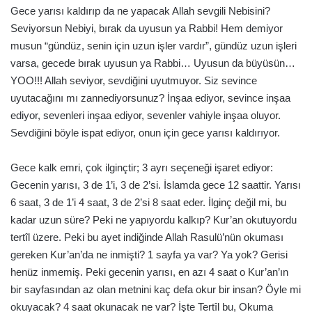
Gece yarısı kaldırıp da ne yapacak Allah sevgili Nebisini?
Seviyorsun Nebiyi, bırak da uyusun ya Rabbi! Hem demiyor
musun “gündüz, senin için uzun işler vardır”, gündüz uzun işleri
varsa, gecede bırak uyusun ya Rabbi… Uyusun da büyüsün…
YOO!!! Allah seviyor, sevdiğini uyutmuyor. Siz sevince
uyutacağını mı zannediyorsunuz? İnşaa ediyor, sevince inşaa
ediyor, sevenleri inşaa ediyor, sevenler vahiyle inşaa oluyor.
Sevdiğini böyle ispat ediyor, onun için gece yarısı kaldırıyor.
Gece kalk emri, çok ilginçtir; 3 ayrı seçeneği işaret ediyor:
Gecenin yarısı, 3 de 1’i, 3 de 2’si. İslamda gece 12 saattir. Yarısı
6 saat, 3 de 1’i 4 saat, 3 de 2’si 8 saat eder. İlginç değil mi, bu
kadar uzun süre? Peki ne yapıyordu kalkıp? Kur’an okutuyordu
tertîl üzere. Peki bu ayet indiğinde Allah Rasulü’nün okuması
gereken Kur’an’da ne inmişti? 1 sayfa ya var? Ya yok? Gerisi
henüz inmemiş. Peki gecenin yarısı, en azı 4 saat o Kur’an’ın
bir sayfasından az olan metnini kaç defa okur bir insan? Öyle mi
okuyacak? 4 saat okunacak ne var? İşte Tertîl bu, Okuma