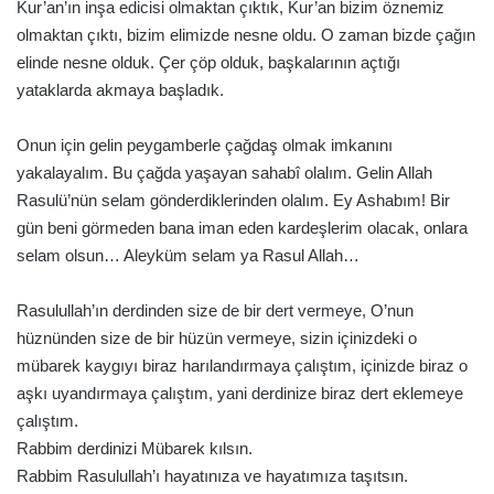
Kur’an’ın inşa edicisi olmaktan çıktık, Kur’an bizim öznemiz
olmaktan çıktı, bizim elimizde nesne oldu. O zaman bizde çağın
elinde nesne olduk. Çer çöp olduk, başkalarının açtığı
yataklarda akmaya başladık.
Onun için gelin peygamberle çağdaş olmak imkanını
yakalayalım. Bu çağda yaşayan sahabî olalım. Gelin Allah
Rasulü’nün selam gönderdiklerinden olalım. Ey Ashabım! Bir
gün beni görmeden bana iman eden kardeşlerim olacak, onlara
selam olsun… Aleyküm selam ya Rasul Allah…
Rasulullah’ın derdinden size de bir dert vermeye, O’nun
hüznünden size de bir hüzün vermeye, sizin içinizdeki o
mübarek kaygıyı biraz harılandırmaya çalıştım, içinizde biraz o
aşkı uyandırmaya çalıştım, yani derdinize biraz dert eklemeye
çalıştım.
Rabbim derdinizi Mübarek kılsın.
Rabbim Rasulullah’ı hayatınıza ve hayatımıza taşıtsın.