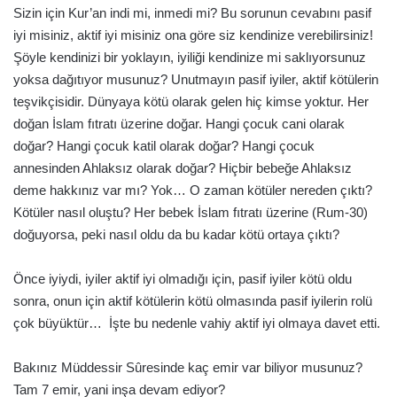
Sizin için Kur’an indi mi, inmedi mi? Bu sorunun cevabını pasif
iyi misiniz, aktif iyi misiniz ona göre siz kendinize verebilirsiniz!
Şöyle kendinizi bir yoklayın, iyiliği kendinize mi saklıyorsunuz
yoksa dağıtıyor musunuz? Unutmayın pasif iyiler, aktif kötülerin
teşvikçisidir. Dünyaya kötü olarak gelen hiç kimse yoktur. Her
doğan İslam fıtratı üzerine doğar. Hangi çocuk cani olarak
doğar? Hangi çocuk katil olarak doğar? Hangi çocuk
annesinden Ahlaksız olarak doğar? Hiçbir bebeğe Ahlaksız
deme hakkınız var mı? Yok… O zaman kötüler nereden çıktı?
Kötüler nasıl oluştu? Her bebek İslam fıtratı üzerine (Rum-30)
doğuyorsa, peki nasıl oldu da bu kadar kötü ortaya çıktı?
Önce iyiydi, iyiler aktif iyi olmadığı için, pasif iyiler kötü oldu
sonra, onun için aktif kötülerin kötü olmasında pasif iyilerin rolü
çok büyüktür… İşte bu nedenle vahiy aktif iyi olmaya davet etti.
Bakınız Müddessir Sûresinde kaç emir var biliyor musunuz?
Tam 7 emir, yani inşa devam ediyor?