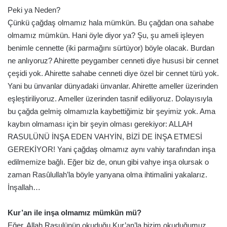
Peki ya Neden?
Çünkü çağdaş olmamız hala mümkün. Bu çağdan ona sahabe
olmamız mümkün. Hani öyle diyor ya? Şu, şu ameli işleyen
benimle cennette (iki parmağını sürtüyor) böyle olacak. Burdan
ne anlıyoruz? Ahirette peygamber cenneti diye hususi bir cennet
çeşidi yok. Ahirette sahabe cenneti diye özel bir cennet türü yok.
Yani bu ünvanlar dünyadaki ünvanlar. Ahirette ameller üzerinden
eşleştiriliyoruz. Ameller üzerinden tasnif ediliyoruz. Dolayısıyla
bu çağda gelmiş olmamızla kaybettiğimiz bir şeyimiz yok. Ama
kaybın olmaması için bir şeyin olması gerekiyor: ALLAH
RASULÜNÜ İNŞA EDEN VAHYİN, BİZİ DE İNŞA ETMESİ
GEREKİYOR! Yani çağdaş olmamız aynı vahiy tarafından inşa
edilmemize bağlı. Eğer biz de, onun gibi vahye inşa olursak o
zaman Rasûlullah’la böyle yanyana olma ihtimalini yakalarız.
İnşallah…
Kur’an ile inşa olmamız mümkün mü?
Eğer, Allah Rasulünün okuduğu Kur’an’la bizim okuduğumuz