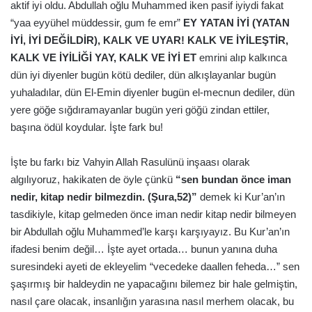
aktif iyi oldu. Abdullah oğlu Muhammed iken pasif iyiydi fakat
“yaa eyyühel müddessir, gum fe emr”
EY YATAN İYİ (YATAN
İYİ, İYİ DEĞİLDİR), KALK VE UYAR! KALK VE İYİLEŞTİR,
KALK VE İYİLİĞİ YAY, KALK VE İYİ ET
emrini alıp kalkınca
dün iyi diyenler bugün kötü dediler, dün alkışlayanlar bugün
yuhaladılar, dün El-Emin diyenler bugün el-mecnun dediler, dün
yere göğe sığdıramayanlar bugün yeri göğü zindan ettiler,
başına ödül koydular. İşte fark bu!
İşte bu farkı biz Vahyin Allah Rasulünü inşaası olarak
algılıyoruz, hakikaten de öyle çünkü
“sen bundan önce iman
nedir, kitap nedir bilmezdin. (Şura,52)”
demek ki Kur’an’ın
tasdikiyle, kitap gelmeden önce iman nedir kitap nedir bilmeyen
bir Abdullah oğlu Muhammed’le karşı karşıyayız. Bu Kur’an’ın
ifadesi benim değil… İşte ayet ortada… bunun yanına duha
suresindeki ayeti de ekleyelim “vecedeke daallen feheda…” sen
şaşırmış bir haldeydin ne yapacağını bilemez bir hale gelmiştin,
nasıl çare olacak, insanlığın yarasına nasıl merhem olacak, bu