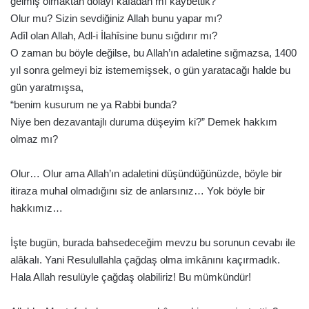
gelmiş olmaktan dolayı kafadan mı kaybettik?
Olur mu? Sizin sevdiğiniz Allah bunu yapar mı?
Adîl olan Allah, Adl-i İlahîsine bunu sığdırır mı?
O zaman bu böyle değilse, bu Allah’ın adaletine sığmazsa, 1400
yıl sonra gelmeyi biz istememişsek, o gün yaratacağı halde bu
gün yaratmışsa,
“benim kusurum ne ya Rabbi bunda?
Niye ben dezavantajlı duruma düşeyim ki?” Demek hakkım
olmaz mı?
Olur… Olur ama Allah’ın adaletini düşündüğünüzde, böyle bir
itiraza muhal olmadığını siz de anlarsınız… Yok böyle bir
hakkımız…
İşte bugün, burada bahsedeceğim mevzu bu sorunun cevabı ile
alâkalı. Yani Resulullahla çağdaş olma imkânını kaçırmadık.
Hala Allah resulüyle çağdaş olabiliriz! Bu mümkündür!