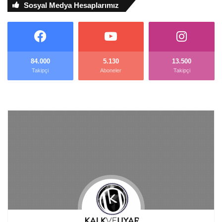
Sosyal Medya Hesaplarımız
84.000
5.130
13.500
Takipçi
Aboneler
Takipçi