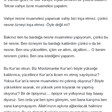
Tekrar vahye özne muamelesi yapalım.
Vahye nesne muamelesi yaparsak vahiy bizi inşa etmez, çünkü
nesne özneyi inşa etmez. Öyle değil mi?
Bakınız ben bu bardağa nesne muamelesi yapıyorum, çünkü bu
bir nesne. Ben özneyim bu bardağı kaldırdım çünkü o da bir
nesne. Ben onu yükselttim, içtim ve attım, alçalttım… O benim
nesnem çünkü. Ben ona istediğimi yaparım.
Bu Kur’an olsun. Biz Müslümanlar Kur’an’ı böyle yükseğe
kaldırınca, yüceltince Kur’an’a ikram mı etmiş sayılıyoruz?
Yoksa Kur’an’a nesne muamelesi mi çekmiş oluyoruz? Böyle
yükseklere asarak, en yüksek yere koyarak ne yapmış
oluyoruz? Bir de öpüyoruz… öpüyor ve yolluyoruz bay baaay
diyoruz. Sen orda yat ben işimi göreyim, sen bana karışma ben
sana karışmayayım. Allah’ınızın aşkına ağlanılacak halimize