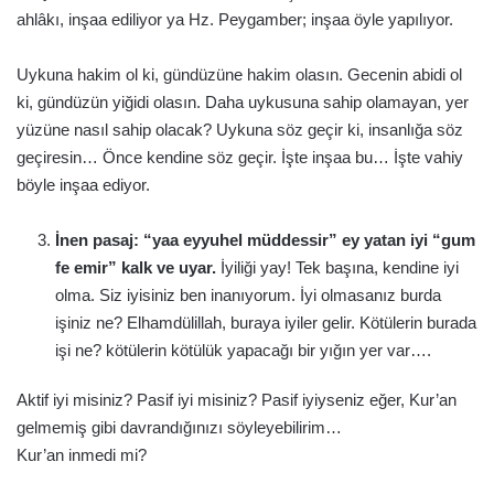
ahlâkı, inşaa ediliyor ya Hz. Peygamber; inşaa öyle yapılıyor.
Uykuna hakim ol ki, gündüzüne hakim olasın. Gecenin abidi ol
ki, gündüzün yiğidi olasın. Daha uykusuna sahip olamayan, yer
yüzüne nasıl sahip olacak? Uykuna söz geçir ki, insanlığa söz
geçiresin… Önce kendine söz geçir. İşte inşaa bu… İşte vahiy
böyle inşaa ediyor.
İnen pasaj: “yaa eyyuhel müddessir” ey yatan iyi “gum
fe emir” kalk ve uyar.
İyiliği yay! Tek başına, kendine iyi
olma. Siz iyisiniz ben inanıyorum. İyi olmasanız burda
işiniz ne? Elhamdülillah, buraya iyiler gelir. Kötülerin burada
işi ne? kötülerin kötülük yapacağı bir yığın yer var….
Aktif iyi misiniz? Pasif iyi misiniz? Pasif iyiyseniz eğer, Kur’an
gelmemiş gibi davrandığınızı söyleyebilirim…
Kur’an inmedi mi?