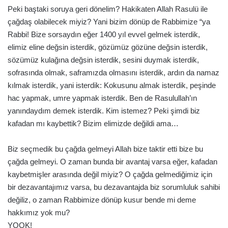
Peki baştaki soruya geri dönelim? Hakikaten Allah Rasulü ile
çağdaş olabilecek miyiz? Yani bizim dönüp de Rabbimize “ya
Rabbi! Bize sorsaydın eğer 1400 yıl evvel gelmek isterdik,
elimiz eline değsin isterdik, gözümüz gözüne değsin isterdik,
sözümüz kulağına değsin isterdik, sesini duymak isterdik,
sofrasında olmak, saframızda olmasını isterdik, ardın da namaz
kılmak isterdik, yani isterdik: Kokusunu almak isterdik, peşinde
hac yapmak, umre yapmak isterdik. Ben de Rasulullah’ın
yanındaydım demek isterdik. Kim istemez? Peki şimdi biz
kafadan mı kaybettik? Bizim elimizde değildi ama…
Biz seçmedik bu çağda gelmeyi Allah bize taktir etti bize bu
çağda gelmeyi. O zaman bunda bir avantaj varsa eğer, kafadan
kaybetmişler arasında değil miyiz? O çağda gelmediğimiz için
bir dezavantajımız varsa, bu dezavantajda biz sorumluluk sahibi
değiliz, o zaman Rabbimize dönüp kusur bende mi deme
hakkımız yok mu?
YOOK!