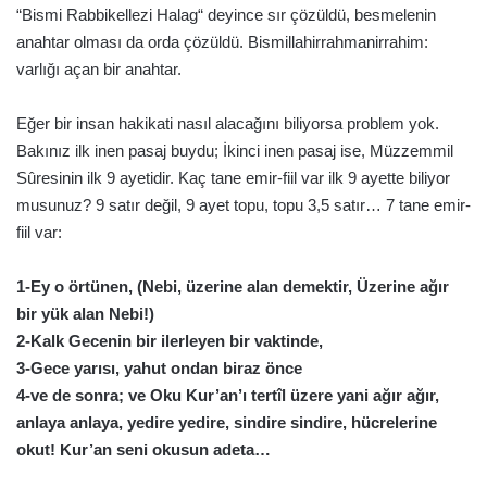
“Bismi Rabbikellezi Halag“ deyince sır çözüldü, besmelenin
anahtar olması da orda çözüldü. Bismillahirrahmanirrahim:
varlığı açan bir anahtar.
Eğer bir insan hakikati nasıl alacağını biliyorsa problem yok.
Bakınız ilk inen pasaj buydu; İkinci inen pasaj ise, Müzzemmil
Sûresinin ilk 9 ayetidir. Kaç tane emir-fiil var ilk 9 ayette biliyor
musunuz? 9 satır değil, 9 ayet topu, topu 3,5 satır… 7 tane emir-
fiil var:
1-Ey o örtünen, (Nebi, üzerine alan demektir, Üzerine ağır
bir yük alan Nebi!)
2-Kalk Gecenin bir ilerleyen bir vaktinde,
3-Gece yarısı, yahut ondan biraz önce
4-ve de sonra; ve Oku Kur’an’ı tertîl üzere yani ağır ağır,
anlaya anlaya, yedire yedire, sindire sindire, hücrelerine
okut! Kur’an seni okusun adeta…