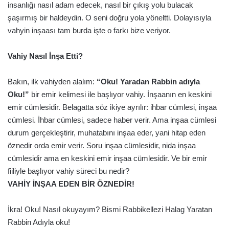
insanlığı nasıl adam edecek, nasıl bir çıkış yolu bulacak
şaşırmış bir haldeydin. O seni doğru yola yöneltti. Dolayısıyla
vahyin inşaası tam burda işte o farkı bize veriyor.
Vahiy Nasıl İnşa Etti?
Bakın, ilk vahiyden alalım:
“Oku! Yaradan Rabbin adıyla
Oku!”
bir emir kelimesi ile başlıyor vahiy. İnşaanın en keskini
emir cümlesidir. Belagatta söz ikiye ayrılır: ihbar cümlesi, inşaa
cümlesi. İhbar cümlesi, sadece haber verir. Ama inşaa cümlesi
durum gerçekleştirir, muhatabını inşaa eder, yani hitap eden
öznedir orda emir verir. Soru inşaa cümlesidir, nida inşaa
cümlesidir ama en keskini emir inşaa cümlesidir. Ve bir emir
fiiliyle başlıyor vahiy süreci bu nedir?
VAHİY İNŞAA EDEN BİR ÖZNEDİR!
İkra! Oku! Nasıl okuyayım? Bismi Rabbikellezi Halag Yaratan
Rabbin Adıyla oku!