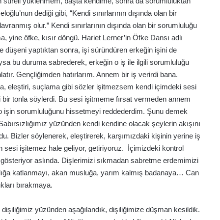
zun süreli yüklenmem, başta kendime, sonra da sorumluluktan
ğlu’nun dediği gibi, “Kendi sınırlarının dışında olan bir
vranmış olur.” Kendi sınırlarının dışında olan bir sorumluluğu
a, yine öfke, kısır döngü. Hariet Lerner’in Öfke Dansı adlı
e düşeni yaptıktan sonra, işi süründüren erkeğin işini de
a bu duruma sabrederek, erkeğin o iş ile ilgili sorumluluğu
atır. Gençliğimden hatırlarım. Annem bir iş verirdi bana.
eleştiri, suçlama gibi sözler işitmezsem kendi içimdeki sesi
 bir tonla söylerdi. Bu sesi işitmeme fırsat vermeden annem
 o işin sorumluluğunu hissetmeyi reddederdim. Şunu demek
 Sabırsızlığımız yüzünden kendi kendine olacak şeylerin akışını
u. Bizler söylenerek, eleştirerek, karşımızdaki kişinin yerine iş
sesi işitemez hale geliyor, getiriyoruz. İçimizdeki kontrol
i gösteriyor aslında. Dişlerimizi sıkmadan sabretme erdemimizi
ıklığa katlanmayı, akan musluğa, yarım kalmış badanaya… Can
ukları bırakmaya.
, dişiliğimiz yüzünden aşağılandık, dişiliğimize düşman kesildik.