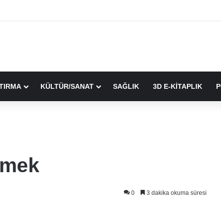
TIRMA
KÜLTÜR/SANAT
SAĞLIK
3D E-KİTAPLIK
P
emek
0
3 dakika okuma süresi