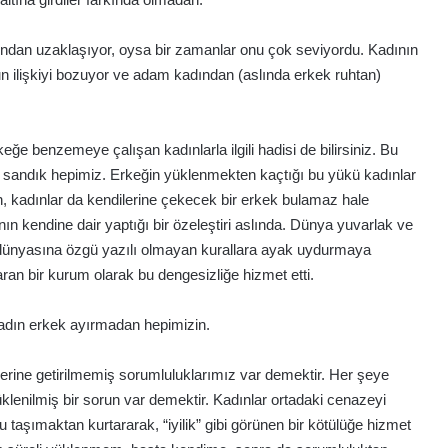
ısından uzaklaşıyor, oysa bir zamanlar onu çok seviyordu. Kadının
sun ilişkiyi bozuyor ve adam kadından (aslında erkek ruhtan)
eğe benzemeye çalışan kadınlarla ilgili hadisi de bilirsiniz. Bu
u sandık hepimiz. Erkeğin yüklenmekten kaçtığı bu yükü kadınlar
ın, kadınlar da kendilerine çekecek bir erkek bulamaz hale
nın kendine dair yaptığı bir özeleştiri aslında. Dünya yuvarlak ve
 dünyasına özgü yazılı olmayan kurallara ayak uydurmaya
an bir kurum olarak bu dengesizliğe hizmet etti.
kadın erkek ayırmadan hepimizin.
rine getirilmemiş sorumluluklarımız var demektir. Her şeye
klenilmiş bir sorun var demektir. Kadınlar ortadaki cenazeyi
taşımaktan kurtararak, “iyilik” gibi görünen bir kötülüğe hizmet