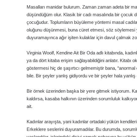
göndermek
Masalları manidar bulurum. Zaman zaman adeta bir mas
düşündüğüm olur. Klasik bir cadı masalında bir çocuk d
çocuğudur. Toplumların büyüleme yöntemi masal cadılar
oluğunu düşünmesi, buna cüret etmesi, söz söylemesi yıl
duyuramayınca ağır işiten kulaklar için davul çalmak zo
Virginia Woolf, Kendine Ait Bir Oda adlı kitabında, kadı
ya da dört kitaba erişim sağlayabildiğini anlatır. Kitab
göstermesi hiç de şaşırtıcı gelmemiştir bana, “anormal 
bile. Bir şeyler yanlış gidiyordu ve bir şeyler hala yanlış 
Bir örnek üzerinden başka bir yere gitmek istiyorum. K
kaldırsa, kasaba halkının üzerinden sorumluluk kalkıy
ait.
Kadınlar arayışta, yani kadınlar ortadaki yükün kendil
Erkeklere seslerini duyuramadılar. Bu durumda, sorumlul
yaslandılar, içlerindeki dişiyi ezmek pahasına bu yükün 