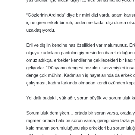
“Gözlerinin Ardında” diye bir mini dizi vardı, adam kar
içine giren erkek bir ruh, beden ne kadar dişi olursa ol
uzaklaşıyordu.
Eril ve dişilin kendine has özellikleri var malumunuz. Erk
olguyu kadınların pantolon giymesinden ibaret olduğun
omuzladıkça, erkekler kendilerine çekilecekleri bir kad
geliyorlar. “Dünyanın dengesi bozuldu” serzenişleri insa
denge çok mühim. Kadınların iş hayatlarında da erkek
çalışması, kadını farkında olmadan kendi özünden kopar
Yol dallı budaklı, yük ağır, sorun büyük ve sorumluluk 
Sorumluluk demişken… ortada bir sorun varsa, orada ye
rağmen ortada hala bir sorun varsa, gereğinden fazla yü
kaldırmanın sorumluluğunu alıp erkekleri bu sorumluluğu 