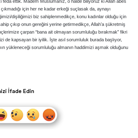
mizi feda ettik. Madem Müslümanız, o halde biliyoruz ki Allah abes
 çıkmadığı için her ne kadar erkeği suçlasak da, aynayı
ğimizi/dişiliğimizi biz sahiplenmedikçe, konu kadınlar olduğu için
ahip çıkıp onun gereğini yerine getirmedikçe, Allah’a şükretmiş
rençlerimize çarpan “bana ait olmayan sorumluluğu bırakmak” fikri
izi de kapsayan bir iyilik. İşte asıl sorumluluk burada başlıyor,
mın yükleneceği sorumluluğu almanın haddimizi aşmak olduğunu
izi İfade Edin