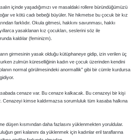
alın içinde yaşadığımızı ve masaldaki rollere büründüğümüzü
oğar ve kötü cadı bebeği büyüler. Ne hikmetse bu çocuk bir kız
ından farklıdır. Okula gitmesi, hakkını savunması, hakkı
larca yasaklanan kız çocukları, seslerini söz ile
runda kaldılar (feminizm).
nların girmesinin yasak olduğu kütüphaneye gidip, izin verilen üç
ı okurken zulmün küreselliğinin kadın ve çocuk üzerinden kendini
olanın normal görülmesindeki anormallik” gibi bir cümle kurdursa
gidiyor.
asabada cenaze var. Bu cenaze kalkacak. Bu cenazeyi bir kişi
or. Cenazeyi kimse kaldırmazsa sorumluluk tüm kasaba halkına
erine düşen kısmından daha fazlasını yüklenmekten yoruldular.
uğun geri kalanını da yüklenmek için kadınlar eril taraflarına
altına girdiler farkında olmadan.