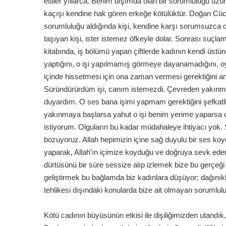
ettiler yıllarca. Benim dışımda olan bir sorumluluğu u
kaçışı kendine hak gören erkeğe kötülüktür. Doğan Cücelo
sorumluluğu aldığında kişi, kendine karşı sorumsuzca da
taşıyan kişi, ister istemez öfkeyle dolar. Sonrası suçlam
kitabında, iş bölümü yapan çiftlerde kadının kendi üstün
yaptığını, o işi yapılmamış görmeye dayanamadığını, oys
içinde hissetmesi için ona zaman vermesi gerektiğini anl
Süründürürdüm işi, canım istemezdi. Çevreden yakınma, 
duyardım. O ses bana işimi yapmam gerektiğini şefkatli
yakınmaya başlarsa yahut o işi benim yerime yaparsa
istiyorum. Olguların bu kadar müdahaleye ihtiyacı yok.
bozuyoruz. Allah hepimizin içine sağ duyulu bir ses koyd
yaparak, Allah’ın içimize koyduğu ve doğruya sevk eden 
dürtüsünü bir süre sessize alıp izlemek bize bu gerçeğ
geliştirmek bu bağlamda biz kadınlara düşüyor; dağın
tehlikesi dışındaki konularda bize ait olmayan sorumlul
Kötü cadının büyüsünün etkisi ile dişiliğimizden utandık