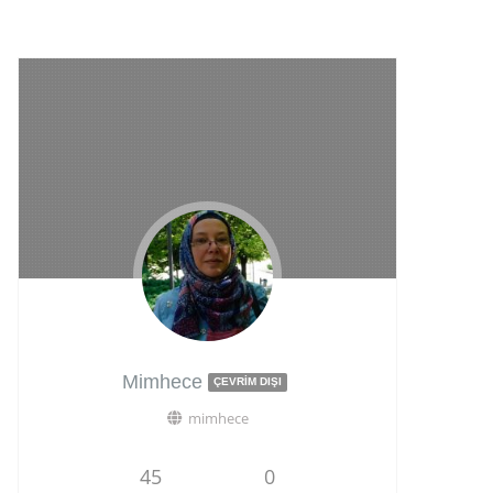
Mimhece
ÇEVRIM DIŞI
mimhece
45
0