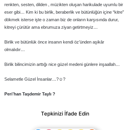
renkten, sesten, dilden , müzikten oluşan harikulade uyumlu bir
eser gibi… Kim ki bu birlik, beraberlik ve bütünlüğün içine “kitre”
dökmek isterse işte o zaman biz de onların karşısında durur,
kitreyi çürütür ama ebrumuza ziyan getirtmeyiz…
Birlik ve bütünlük önce insanın kendi öz’ünden aşikâr
olmalıdır…
Birlik bilincimizin arttığı nice güzel medeni günlere inşaallah…
Selametle Güzel İnsanlar…?☺️?
Peri’han Taşdemir Taylı ?
Tepkinizi İfade Edin