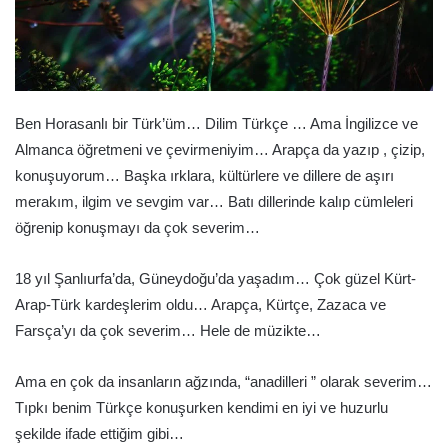
Ben Horasanlı bir Türk’üm… Dilim Türkçe … Ama İngilizce ve
Almanca öğretmeni ve çevirmeniyim… Arapça da yazıp , çizip,
konuşuyorum… Başka ırklara, kültürlere ve dillere de aşırı
merakım, ilgim ve sevgim var… Batı dillerinde kalıp cümleleri
öğrenip konuşmayı da çok severim…
18 yıl Şanlıurfa’da, Güneydoğu’da yaşadım… Çok güzel Kürt-
Arap-Türk kardeşlerim oldu… Arapça, Kürtçe, Zazaca ve
Farsça’yı da çok severim… Hele de müzikte…
Ama en çok da insanların ağzında, “anadilleri ” olarak severim…
Tıpkı benim Türkçe konuşurken kendimi en iyi ve huzurlu
şekilde ifade ettiğim gibi…