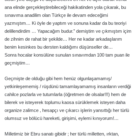
ana elinde gerçekleştirebileceği hakikatinden yola çıkarak, bu
sınavıma anadilim olan Türkçe ile devam edeceğimi
yazmıştım… Ki öyle de yaptım ve sonuna kadar da bu teoriyi
delillendirdim … Yapacağım budur.” demiştim ve çıkmıştım içim
de zihnim de rahat bir şekilde… Her ne kadar arkadaşlarım
benim kesinkes bu dersten kaldığımı düşünseller de…
Sonra hocalar konsülüne sunulan sınavımdan 100 tam puan ile
geçmiştim…
Geçmişte de olduğu gibi hem henüz olgunlaşamamış/
yetkinleşememiş / rüşdünü tamamlayamamış insanların verdiği
cahilce pozlarla ve tutumlarla (öğretmen de olsalar!!!) hem de
bilerek ve isteyerek toplumu kaosa sürüklemek isteyen daha
organize zalimce , hesapçı ve çıkarcı işlerin yansıttığı her türlü
olumsuz ve bölücü hareketi, girişimi, eylemi kınıyorum!…
Milletimiz bir Ebru sanatı gibidir ; her türlü milletten, ırktan,