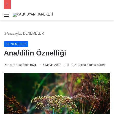
Menü
Anasayfa
/
DENEMELER
DENEMELER
Ana/dilin Öznelliği
Peri'han Taşdemir Taylı
6 Mayıs 2022
0
2 dakika okuma süresi