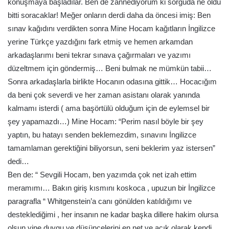
konuşmaya başladılar. Ben de zannediyorum ki sorguda ne oldu
bitti soracaklar! Meğer onların derdi daha da öncesi imiş: Ben
sınav kağıdını verdikten sonra Mine Hocam kağıtların İngilizce
yerine Türkçe yazdığını fark etmiş ve hemen arkamdan
arkadaşlarımı beni tekrar sınava çağırmaları ve yazımı
düzeltmem için göndermiş… Beni bulmak ne mümkün tabii…
Sonra arkadaşlarla birlikte Hocanın odasına gittik… Hocacığım
da beni çok severdi ve her zaman asistanı olarak yanında
kalmamı isterdi ( ama başörtülü olduğum için de eylemsel bir
şey yapamazdı…) Mine Hocam: “Perim nasıl böyle bir şey
yaptın, bu hatayı senden beklemezdim, sınavını İngilizce
tamamlaman gerektiğini biliyorsun, seni beklerim yaz istersen”
dedi…
Ben de: “ Sevgili Hocam, ben yazımda çok net izah ettim
meramımı… Bakın giriş kısmını koskoca , upuzun bir İngilizce
paragrafla “ Whitgenstein’a canı gönülden katıldığımı ve
desteklediğimi , her insanın ne kadar başka dillere hakim olursa
olsun yine duygu ve düşüncelerini en net ve açık olarak kendi