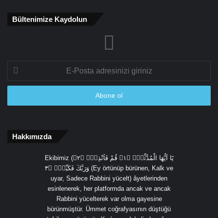
Bültenimize Kaydolun
E-
Posta
adresinizi
giriniz
Hakkımızda
Ekibimiz (يَٓا اَيُّهَا الْمُدَّثِّرُۙ ﴿١﴾ قُمْ فَاَنْذِرْۙ ﴿٢﴾
وَرَبَّكَ فَكَبِّرْۙ ﴿٣ (Ey örtünüp bürünen, Kalk ve
uyar, Sadece Rabbini yücelt) âyetlerinden
esinlenerek, her platformda ancak ve ancak
Rabbini yücelterek var olma gayesine
bürünmüştür. Ümmet coğrafyasının düştüğü