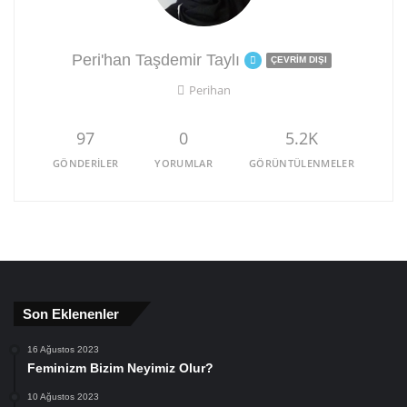
Peri'han Taşdemir Taylı
ÇEVRIM DIŞI
Perihan
97
0
5.2K
GÖNDERILER
YORUMLAR
GÖRÜNTÜLENMELER
Son Eklenenler
16 Ağustos 2023
Feminizm Bizim Neyimiz Olur?
10 Ağustos 2023