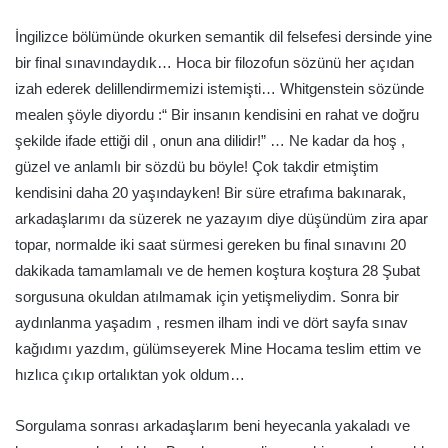
İngilizce bölümünde okurken semantik dil felsefesi dersinde yine
bir final sınavındaydık… Hoca bir filozofun sözünü her açıdan
izah ederek delillendirmemizi istemişti… Whitgenstein sözünde
mealen şöyle diyordu :“ Bir insanın kendisini en rahat ve doğru
şekilde ifade ettiği dil , onun ana dilidir!” … Ne kadar da hoş ,
güzel ve anlamlı bir sözdü bu böyle! Çok takdir etmiştim
kendisini daha 20 yaşındayken! Bir süre etrafıma bakınarak,
arkadaşlarımı da süzerek ne yazayım diye düşündüm zira apar
topar, normalde iki saat sürmesi gereken bu final sınavını 20
dakikada tamamlamalı ve de hemen koştura koştura 28 Şubat
sorgusuna okuldan atılmamak için yetişmeliydim. Sonra bir
aydınlanma yaşadım , resmen ilham indi ve dört sayfa sınav
kağıdımı yazdım, gülümseyerek Mine Hocama teslim ettim ve
hızlıca çıkıp ortalıktan yok oldum…
Sorgulama sonrası arkadaşlarım beni heyecanla yakaladı ve