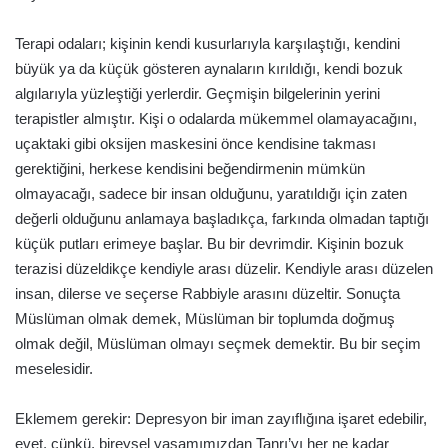
Terapi odaları; kişinin kendi kusurlarıyla karşılaştığı, kendini
büyük ya da küçük gösteren aynaların kırıldığı, kendi bozuk
algılarıyla yüzleştiği yerlerdir. Geçmişin bilgelerinin yerini
terapistler almıştır. Kişi o odalarda mükemmel olamayacağını,
uçaktaki gibi oksijen maskesini önce kendisine takması
gerektiğini, herkese kendisini beğendirmenin mümkün
olmayacağı, sadece bir insan olduğunu, yaratıldığı için zaten
değerli olduğunu anlamaya başladıkça, farkında olmadan taptığı
küçük putları erimeye başlar. Bu bir devrimdir. Kişinin bozuk
terazisi düzeldikçe kendiyle arası düzelir. Kendiyle arası düzelen
insan, dilerse ve seçerse Rabbiyle arasını düzeltir. Sonuçta
Müslüman olmak demek, Müslüman bir toplumda doğmuş
olmak değil, Müslüman olmayı seçmek demektir. Bu bir seçim
meselesidir.
Eklemem gerekir: Depresyon bir iman zayıflığına işaret edebilir,
evet, çünkü, bireysel yaşamımızdan Tanrı’yı her ne kadar