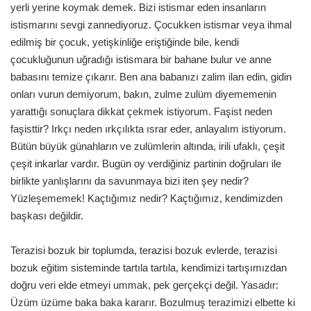
yerli yerine koymak demek. Bizi istismar eden insanların
istismarını sevgi zannediyoruz. Çocukken istismar veya ihmal
edilmiş bir çocuk, yetişkinliğe eriştiğinde bile, kendi
çocukluğunun uğradığı istismara bir bahane bulur ve anne
babasını temize çıkarır. Ben ana babanızı zalim ilan edin, gidin
onları vurun demiyorum, bakın, zulme zulüm diyememenin
yarattığı sonuçlara dikkat çekmek istiyorum. Faşist neden
faşisttir? Irkçı neden ırkçılıkta ısrar eder, anlayalım istiyorum.
Bütün büyük günahların ve zulümlerin altında, irili ufaklı, çeşit
çeşit inkarlar vardır. Bugün oy verdiğiniz partinin doğruları ile
birlikte yanlışlarını da savunmaya bizi iten şey nedir?
Yüzleşememek! Kaçtığımız nedir? Kaçtığımız, kendimizden
başkası değildir.
Terazisi bozuk bir toplumda, terazisi bozuk evlerde, terazisi
bozuk eğitim sisteminde tartıla tartıla, kendimizi tartışımızdan
doğru veri elde etmeyi ummak, pek gerçekçi değil. Yasadır:
Üzüm üzüme baka baka kararır. Bozulmuş terazimizi elbette ki