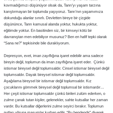
kovmadığımızı düşünüyor olsak da, Tanrı’yı yaşam tarzına
karıştırmayan bir toplumda yaşıyoruz. Tanrı’nın yaşamımıza
dokunduğu alanlar sınırlı. Devletten bireye bir çizgide
düşününce, Tanrı kamusal alanda yoktur, hukukta yoktur,
eğitimde yoktur. En basitinden siz, bir kimseyi kötü bir
davranıştan men edebiliyor musunuz? Ben en hafif tepki olarak
“Sana ne?” tepkisinde bile duraklıyorum.
Depresyon, evet, iman zayıflığına işaret edebilir ama sadece
bireyin değil, toplumun da iman zayıflığına işaret eder. Çünkü
istismar bireysel değil toplumsaldır. Cinsel istismar bireysel değil
toplumsaldır. Dayak bireysel istismar değil toplumsaldır.
Aşağılama bireysel bir istismar değil toplumsaldır. Kız
çocuklarını gömmek bireysel değil toplumsal bir istismardır…
Her çeşit istismar toplumsaldır çünkü birileri zulüm ederken, o
zulme çanak tutan kişiler, gelenekler, sahte kutsallar her zaman
vardır. Bu kutsallar diğerlerini zulme seyirci bırakır. Toplumun
putları uğruna masumlar kurban edilir. “Bu bendendir” diyerek