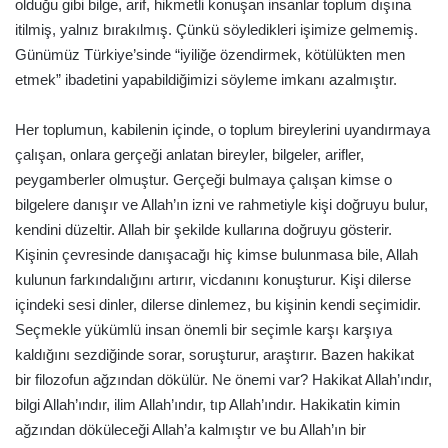
olduğu gibi bilge, arif, hikmetli konuşan insanlar toplum dışına
itilmiş, yalnız bırakılmış. Çünkü söyledikleri işimize gelmemiş.
Günümüz Türkiye’sinde “iyiliğe özendirmek, kötülükten men
etmek” ibadetini yapabildiğimizi söyleme imkanı azalmıştır.
Her toplumun, kabilenin içinde, o toplum bireylerini uyandırmaya
çalışan, onlara gerçeği anlatan bireyler, bilgeler, arifler,
peygamberler olmuştur. Gerçeği bulmaya çalışan kimse o
bilgelere danışır ve Allah’ın izni ve rahmetiyle kişi doğruyu bulur,
kendini düzeltir. Allah bir şekilde kullarına doğruyu gösterir.
Kişinin çevresinde danışacağı hiç kimse bulunmasa bile, Allah
kulunun farkındalığını artırır, vicdanını konuşturur. Kişi dilerse
içindeki sesi dinler, dilerse dinlemez, bu kişinin kendi seçimidir.
Seçmekle yükümlü insan önemli bir seçimle karşı karşıya
kaldığını sezdiğinde sorar, soruşturur, araştırır. Bazen hakikat
bir filozofun ağzından dökülür. Ne önemi var? Hakikat Allah’ındır,
bilgi Allah’ındır, ilim Allah’ındır, tıp Allah’ındır. Hakikatin kimin
ağzından döküleceği Allah’a kalmıştır ve bu Allah’ın bir