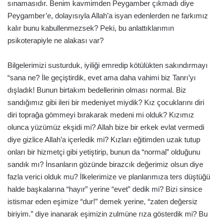
sınamasıdır. Benim kavmimden Peygamber çıkmadı diye
Peygamber’e, dolayısıyla Allah’a isyan edenlerden ne farkımız
kalır bunu kabullenmezsek? Peki, bu anlattıklarımın
psikoterapiyle ne alakası var?
Bilgelerimizi susturduk, iyiliği emredip kötülükten sakındırmayı
“sana ne? İle geçiştirdik, evet ama daha vahimi biz Tanrı’yı
dışladık! Bunun birtakım bedellerinin olması normal. Biz
sandığımız gibi ileri bir medeniyet miydik? Kız çocuklarını diri
diri toprağa gömmeyi bırakarak medeni mi olduk? Kızımız
olunca yüzümüz ekşidi mi? Allah bize bir erkek evlat vermedi
diye gizlice Allah’a içerledik mi? Kızları eğitimden uzak tutup
onları bir hizmetçi gibi yetiştirip, bunun da “normal” olduğunu
sandık mı? İnsanların gözünde birazcık değerimiz olsun diye
fazla verici olduk mu? İlkelerimize ve planlarımıza ters düştüğü
halde başkalarına “hayır” yerine “evet” dedik mi? Bizi sinsice
istismar eden eşimize “dur!” demek yerine, “zaten değersiz
biriyim.” diye inanarak eşimizin zulmüne rıza gösterdik mi? Bu