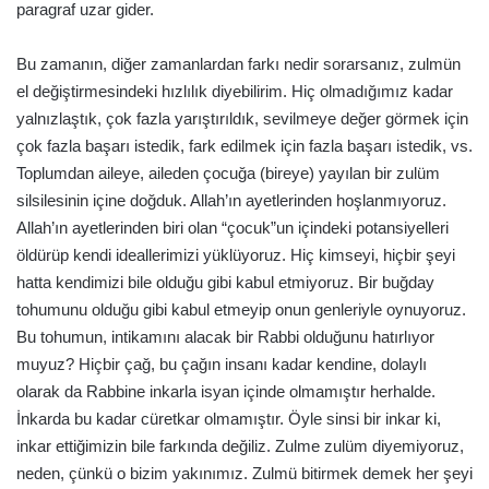
paragraf uzar gider.
Bu zamanın, diğer zamanlardan farkı nedir sorarsanız, zulmün
el değiştirmesindeki hızlılık diyebilirim. Hiç olmadığımız kadar
yalnızlaştık, çok fazla yarıştırıldık, sevilmeye değer görmek için
çok fazla başarı istedik, fark edilmek için fazla başarı istedik, vs.
Toplumdan aileye, aileden çocuğa (bireye) yayılan bir zulüm
silsilesinin içine doğduk. Allah’ın ayetlerinden hoşlanmıyoruz.
Allah’ın ayetlerinden biri olan “çocuk”un içindeki potansiyelleri
öldürüp kendi ideallerimizi yüklüyoruz. Hiç kimseyi, hiçbir şeyi
hatta kendimizi bile olduğu gibi kabul etmiyoruz. Bir buğday
tohumunu olduğu gibi kabul etmeyip onun genleriyle oynuyoruz.
Bu tohumun, intikamını alacak bir Rabbi olduğunu hatırlıyor
muyuz? Hiçbir çağ, bu çağın insanı kadar kendine, dolaylı
olarak da Rabbine inkarla isyan içinde olmamıştır herhalde.
İnkarda bu kadar cüretkar olmamıştır. Öyle sinsi bir inkar ki,
inkar ettiğimizin bile farkında değiliz. Zulme zulüm diyemiyoruz,
neden, çünkü o bizim yakınımız. Zulmü bitirmek demek her şeyi