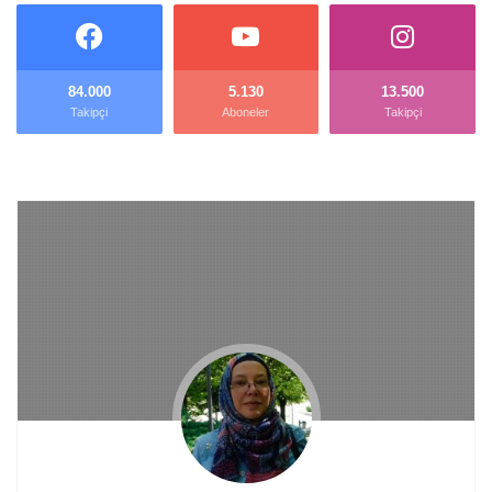
84.000
5.130
13.500
Takipçi
Aboneler
Takipçi