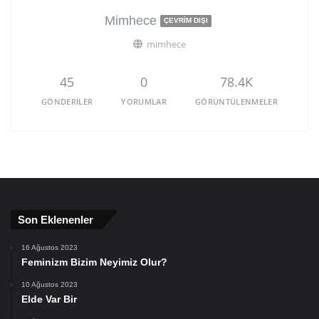
Mimhece
ÇEVRIM DIŞI
mimhece
45
0
78.4K
GÖNDERILER
YORUMLAR
GÖRÜNTÜLENMELER
Son Eklenenler
16 Ağustos 2023
Feminizm Bizim Neyimiz Olur?
10 Ağustos 2023
Elde Var Bir