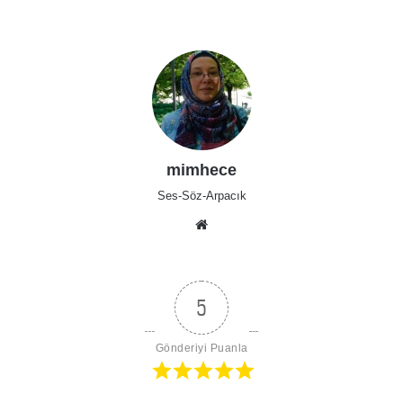
mimhece
Ses-Söz-Arpacık
Web
sitesi
5
Gönderiyi Puanla