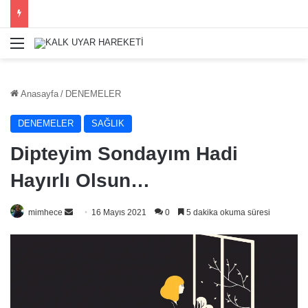
Menü
Anasayfa
/
DENEMELER
DENEMELER
SAĞLIK
Dipteyim Sondayım Hadi
Hayırlı Olsun…
Bir
mimhece
16 Mayıs 2021
0
5 dakika okuma süresi
e-
posta
göndermek