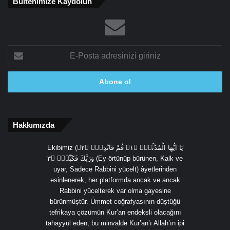
Bültenimize Kaydolun
E-
Posta
adresinizi
giriniz
Hakkımızda
Ekibimiz (يَٓا اَيُّهَا الْمُدَّثِّرُۙ ﴿١﴾ قُمْ فَاَنْذِرْۙ ﴿٢﴾
وَرَبَّكَ فَكَبِّرْۙ ﴿٣ (Ey örtünüp bürünen, Kalk ve
uyar, Sadece Rabbini yücelt) âyetlerinden
esinlenerek, her platformda ancak ve ancak
Rabbini yücelterek var olma gayesine
bürünmüştür. Ümmet coğrafyasının düştüğü
tefrikaya çözümün Kur’an endeksli olacağını
tahayyül eden, bu minvalde Kur’an’ı Allah’ın ipi