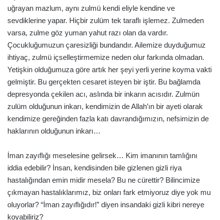
uğrayan mazlum, aynı zulmü kendi eliyle kendine ve
sevdiklerine yapar. Hiçbir zulüm tek taraflı işlemez. Zulmeden
varsa, zulme göz yuman yahut razı olan da vardır.
Çocukluğumuzun çaresizliği bundandır. Ailemize duyduğumuz
ihtiyaç, zulmü içselleştirmemize neden olur farkında olmadan.
Yetişkin olduğumuza göre artık her şeyi yerli yerine koyma vakti
gelmiştir. Bu gerçekten cesaret isteyen bir iştir. Bu bağlamda
depresyonda çekilen acı, aslında bir inkarın acısıdır. Zulmün
zulüm olduğunun inkarı, kendimizin de Allah’ın bir ayeti olarak
kendimize gereğinden fazla katı davrandığımızın, nefsimizin de
haklarının olduğunun inkarı…
İman zayıflığı meselesine gelirsek… Kim imanının tamlığını
iddia edebilir? İnsan, kendisinden bile gizlenen gizli riya
hastalığından emin midir mesela? Bu ne cürettir? Bilincimize
çıkmayan hastalıklarımız, biz onları fark etmiyoruz diye yok mu
oluyorlar? “İman zayıflığıdır!” diyen insandaki gizli kibri nereye
koyabiliriz?