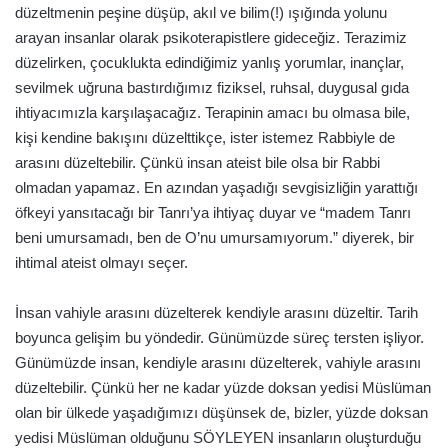
düzeltmenin peşine düşüp, akıl ve bilim(!) ışığında yolunu
arayan insanlar olarak psikoterapistlere gideceğiz. Terazimiz
düzelirken, çocuklukta edindiğimiz yanlış yorumlar, inançlar,
sevilmek uğruna bastırdığımız fiziksel, ruhsal, duygusal gıda
ihtiyacımızla karşılaşacağız. Terapinin amacı bu olmasa bile,
kişi kendine bakışını düzelttikçe, ister istemez Rabbiyle de
arasını düzeltebilir. Çünkü insan ateist bile olsa bir Rabbi
olmadan yapamaz. En azından yaşadığı sevgisizliğin yarattığı
öfkeyi yansıtacağı bir Tanrı’ya ihtiyaç duyar ve “madem Tanrı
beni umursamadı, ben de O’nu umursamıyorum.” diyerek, bir
ihtimal ateist olmayı seçer.
İnsan vahiyle arasını düzelterek kendiyle arasını düzeltir. Tarih
boyunca gelişim bu yöndedir. Günümüzde süreç tersten işliyor.
Günümüzde insan, kendiyle arasını düzelterek, vahiyle arasını
düzeltebilir. Çünkü her ne kadar yüzde doksan yedisi Müslüman
olan bir ülkede yaşadığımızı düşünsek de, bizler, yüzde doksan
yedisi Müslüman olduğunu SÖYLEYEN insanların oluşturduğu