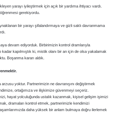
eyen yarayı iyileştirmek için açık bir yardıma ihtiyacı vardı.
l öğrenmesi gerekiyordu.
ynaklanan bir yarayı şifalandırmaya ve gizli saklı davranmama
rdı.
maya devam ediyorduk. Birbirimizin kontrol dramlarıyla
adar kapılmıştık ki, mistik olanı bir an için de olsa yakalamak
oktu. Boşanma kararı aldık.
venmektir.
eya arzusu yoktur. Partnerimizin ne davranışını değiştirmek
ndimize, ortağımıza ve ilişkimize güvenmeyi seçeriz.
zi, hayat yolculuğunda ustalık kazanmak, kişisel gelişim işimizi
ımak, dramaları kontrol etmek, partnerimizle kendimizi
 yaşamlarımızda daha yüksek bir anlam bulmaya doğru ilerlemek