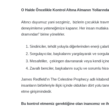
O Halde Öncelikle Kontrol Altına Almanın Yolların
Altıncı duyumuz yani sezgimiz, bizlerin çocukluk travma
deneyimleme yeteneğimize kapanır. Her insan mutlaka far
dramından” birine yönelirler.
Sindiriciler, tehdit yoluyla diğerlerinden enerji çalarl
Sorgulayıcılar, başkalarını yargılayarak ve sorgula
Mesafeliler, çekingen davranarak veya kendi içine 
Zavallı benciler, başkalarını suçlu ve sorumlu hisse
James Redfield’ın The Celestine Prophecy adlı kitabın
insanların birbirleriyle ilişki içinde oldukları dört yolu 
etme girişimindedir.
Bu kontrol etmemiz gerektiğine olan inancımız ve 