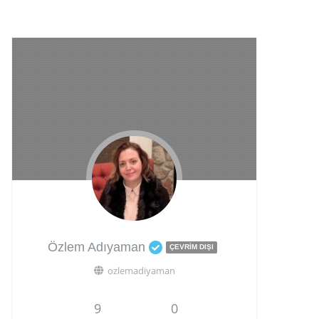
Özlem Adıyaman
ÇEVRIM DIŞI
ozlemadiyaman
9
0