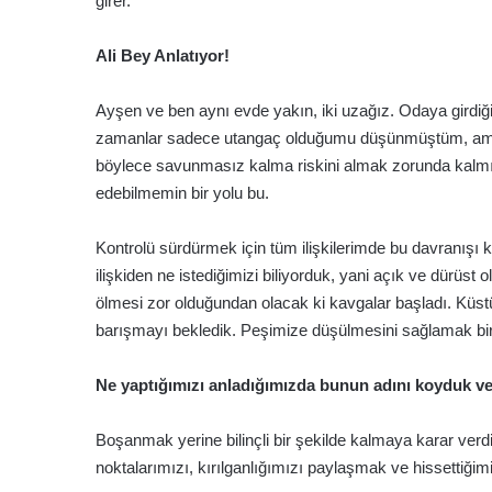
girer.
Ali Bey Anlatıyor!
Ayşen ve ben aynı evde yakın, iki uzağız. Odaya girdi
zamanlar sadece utangaç olduğumu düşünmüştüm, ama ş
böylece savunmasız kalma riskini almak zorunda kalmıy
edebilmemin bir yolu bu.
Kontrolü sürdürmek için tüm ilişkilerimde bu davranışı k
ilişkiden ne istediğimizi biliyorduk, yani açık ve dürüs
ölmesi zor olduğundan olacak ki kavgalar başladı. Küstük
barışmayı bekledik. Peşimize düşülmesini sağlamak bir d
Ne yaptığımızı anladığımızda bunun adını koyduk ve
Boşanmak yerine bilinçli bir şekilde kalmaya karar ver
noktalarımızı, kırılganlığımızı paylaşmak ve hissettiği