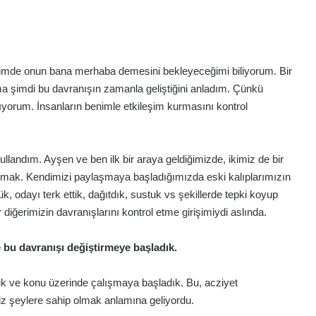
ğimde onun bana merhaba demesini bekleyeceğimi biliyorum. Bir
imdi bu davranışın zamanla geliştiğini anladım. Çünkü
orum. İnsanların benimle etkileşim kurmasını kontrol
ullandım. Ayşen ve ben ilk bir araya geldiğimizde, ikimiz de bir
t olmak. Kendimizi paylaşmaya başladığımızda eski kalıplarımızın
, odayı terk ettik, dağıtdık, sustuk vs şekillerde tepki koyup
iğerimizin davranışlarını kontrol etme girişimiydi aslında.
 bu davranışı değiştirmeye başladık.
dik ve konu üzerinde çalışmaya başladık. Bu, acziyet
miz şeylere sahip olmak anlamına geliyordu.