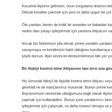
Kocamla ilişkime gelirsem, onun sorgulama dramını tetikl
Dikkati kendine çekmek için yeni ve daha uygun bir yo
Öte yandan, benim de kritik bir anneden ve babadan ka
neden olan yarayı iyileştirmek için yardıma ihtiyacım va
Ancak biz birbirimize şifa olmak yerine yeniden yarala
savaşmaya ve kendimizin haklı olduğunu kanıtlamaya o k
şöyle dursun, ilişki sevincini deneyimlemeye bile yer y
Bir ilişkiyi kontrol etme ihtiyacının tam tersi ona gü
Hiç kimsede bilinçli bir ilişkide kontrol etme ihtiyacı v
gereklidi ne de inançlarımızı korumak. Bunun yerine ke
Büyümemizin neresinde olduğumuza bağlı olarak ilişkimi
yapmak için kullanabiliriz. Bunun içine yaralarımızı tan
iyileştirmek için çalışmak, ve daha manevi olmaya ve