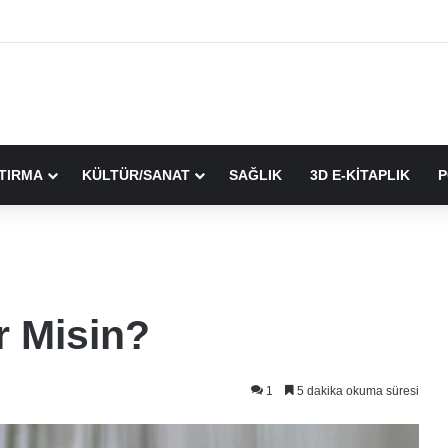
TIRMA
KÜLTÜR/SANAT
SAĞLIK
3D E-KİTAPLIK
P
r Misin?
1
5 dakika okuma süresi