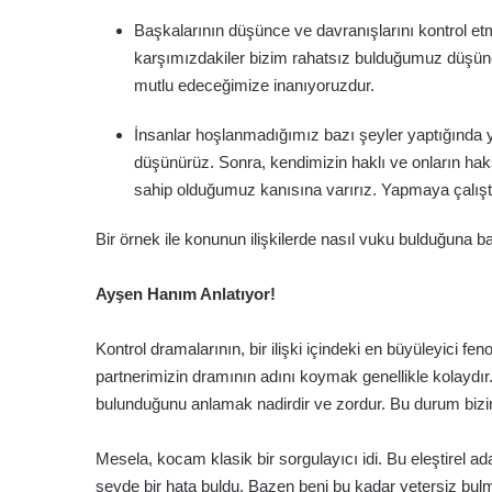
Başkalarının düşünce ve davranışlarını kontrol et
karşımızdakiler bizim rahatsız bulduğumuz düşünce
mutlu edeceğimize inanıyoruzdur.
İnsanlar hoşlanmadığımız bazı şeyler yaptığında y
düşünürüz. Sonra, kendimizin haklı ve onların ha
sahip olduğumuz kanısına varırız. Yapmaya çalıştı
Bir örnek ile konunun ilişkilerde nasıl vuku bulduğuna b
Ayşen Hanım Anlatıyor!
Kontrol dramalarının, bir ilişki içindeki en büyüleyici
partnerimizin dramının adını koymak genellikle kolaydır
bulunduğunu anlamak nadirdir ve zordur. Bu durum bizim 
Mesela, kocam klasik bir sorgulayıcı idi. Bu eleştirel a
şeyde bir hata buldu. Bazen beni bu kadar yetersiz bul