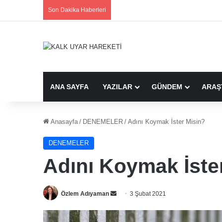
Son Dakika Haberleri
ANA SAYFA
YAZILAR
GÜNDEM
ARAŞ
Anasayfa
/
DENEMELER
/
Adını Koymak İster Misin?
DENEMELER
Adını Koymak İste
Bir
Özlem Adıyaman
3 Şubat 2021
e-
posta