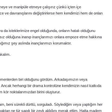
meye ve manipüle etmeye çalışırız çünkü içten içe
 ve davranışlarını değiştirirlerse hem kendimizi hem de onları
a da isteklerimize engel olduğunda, onların hatalı olduğunu
ksız olduğuna inanıp inançlarımızı onlara empoze etme hakkına
ğımız şey aslında inançlarımızı korumaktır.
akalım.
 fenomenlerden biri olduğunu gördüm. Arkadaşımızın veya
. Ancak herhangi bir drama kontrolüne kendimizin nasıl katkıda
kör noktalarımızdan birini oluşturur.
dam, beni sürekli dürttü, sorguladı. Söylediğim veya yaptığım her
maktan ne tür sapık bir zevk aldığını merak ettim. Hatta madem