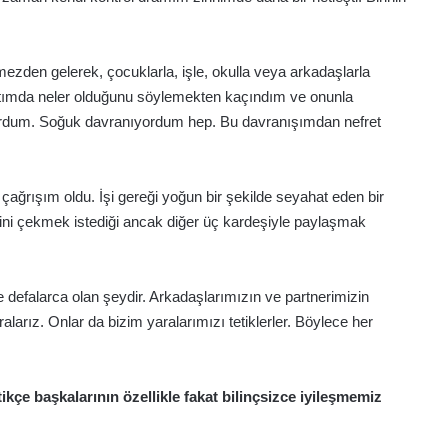
mezden gelerek, çocuklarla, işle, okulla veya arkadaşlarla
ımda neler olduğunu söylemekten kaçındım ve onunla
urdum. Soğuk davranıyordum hep. Bu davranışımdan nefret
ğrışım oldu. İşi gereği yoğun bir şekilde seyahat eden bir
ini çekmek istediği ancak diğer üç kardeşiyle paylaşmak
 defalarca olan şeydir. Arkadaşlarımızın ve partnerimizin
larız. Onlar da bizim yaralarımızı tetiklerler. Böylece her
tikçe başkalarının özellikle fakat bilinçsizce iyileşmemiz