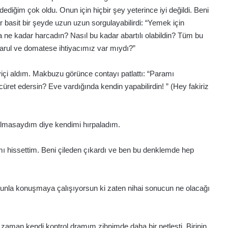
ediğim çok oldu. Onun için hiçbir şey yeterince iyi değildi. Beni
r basit bir şeyde uzun uzun sorgulayabilirdi: “Yemek için
a ne kadar harcadın? Nasıl bu kadar abartılı olabildin? Tüm bu
 marul ve domatese ihtiyacımız var mıydı?”
içi aldım. Makbuzu görünce contayı patlattı: “Paramı
ret edersin? Eve vardığında kendin yapabilirdin! ” (Hey fakiriz
lmasaydım diye kendimi hırpaladım.
mı hissettim. Beni çileden çıkardı ve ben bu denklemde hep
nla konuşmaya çalışıyorsun ki zaten nihai sonucun ne olacağı
man kendi kontrol dramım zihnimde daha bir netleşti. Birinin