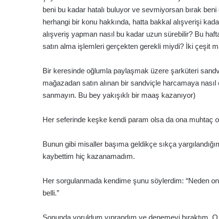
beni bu kadar hatalı buluyor ve sevmiyorsan bırak beni d
herhangi bir konu hakkında, hatta bakkal alışverişi kada
alışveriş yapman nasıl bu kadar uzun sürebilir? Bu haft
satın alma işlemleri gerçekten gerekli miydi? İki çeşit
Bir keresinde oğlumla paylaşmak üzere şarküteri sandv
mağazadan satın alınan bir sandviçle harcamaya nasıl cü
sanmayın. Bu bey yakışıklı bir maaş kazanıyor)
Her seferinde keşke kendi param olsa da ona muhtaç o
Bunun gibi misaller başıma geldikçe sıkça yargılandığı
kaybettim hiç kazanamadım.
Her sorgulanmada kendime şunu söylerdim: “Neden onu
belli.”
Sonunda yoruldum yıprandım ve denemeyi bıraktım. O za