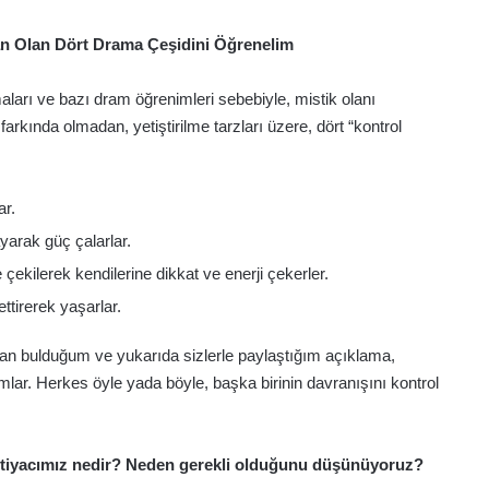
dan Olan Dört Drama Çeşidini Öğrenelim
ları ve bazı dram öğrenimleri sebebiyle, mistik olanı
kında olmadan, yetiştirilme tarzları üzere, dört “kontrol
ar.
yarak güç çalarlar.
çekilerek kendilerine dikkat ve enerji çekerler.
ttirerek yaşarlar.
dan bulduğum ve yukarıda sizlerle paylaştığım açıklama,
tanımlar. Herkes öyle yada böyle, başka birinin davranışını kontrol
ihtiyacımız nedir? Neden gerekli olduğunu düşünüyoruz?