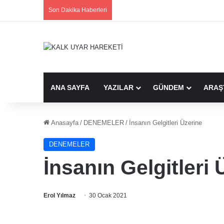
Son Dakika Haberleri
ANA SAYFA
YAZILAR
GÜNDEM
ARAŞ
Anasayfa
/
DENEMELER
/
İnsanın Gelgitleri Üzerine
DENEMELER
İnsanın Gelgitleri 
Erol Yılmaz
30 Ocak 2021