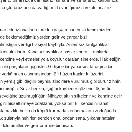
rız, umarsızca can atarız, şımarır ve şımartırız, kalıbımıza
oştururuz onu da varlığımızla varlığımızla ve aklını alırız
i, dar ederiz ona farketmeden yaşam hanemizi kendimizden
lde beklemediğimiz yerden gelir ve çarpar bizi
lmışlığın verdiği hissiyat kaybıyla. Anlamsız kırılganlıklar
ını ufukların. Kanatsız ayrılıklar başlar sonra… ruhlarda,
endine veyl etmeler yola koyulur daralan sinelerde. Hak ettiğini
e parçalanır göğüsler. Gidişine bir yanarsın, kırdığına bir
r varlığını en olunmazından. Bir hüzün kaplar ki üzerini,
emiş gibi dağılır beynin, zincirlere vurulmuş gibi durur zihnin.
ncinmişliğin. Solar benzin, ışığını kaybeder gözlerin, üşürsün
sevdiğine üzülmüşlüğün. Nihayet aklın silkelenir ve kendine gelir
i hissettirmeye odaklanır, yoksa bilir ki, kendisini rahat
ulamazlık, bulsa da köprü kurmada zorlanmaların zorluğunda
ak sularıyla nehirler, senden ona, ondan sana, yıkanır hatalar,
dolu ümitler ve gelir ömrüne bir nisan.