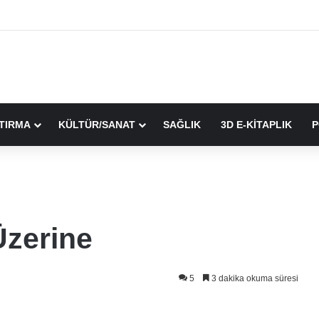
TIRMA
KÜLTÜR/SANAT
SAĞLIK
3D E-KİTAPLIK
P
Üzerine
5
3 dakika okuma süresi