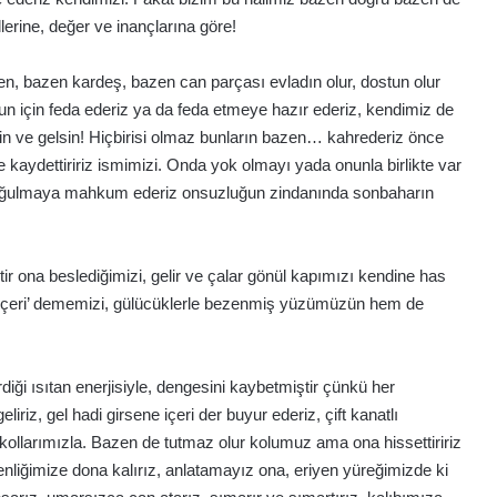
llerine, değer ve inançlarına göre!
en, bazen kardeş, bazen can parçası evladın olur, dostun olur
un için feda ederiz ya da feda etmeye hazır ederiz, kendimiz de
şitsin ve gelsin! Hiçbirisi olmaz bunların bazen… kahrederiz önce
 kaydettiririz ismimizi. Onda yok olmayı yada onunla birlikte var
oğulmaya mahkum ederiz onsuzluğun zindanında sonbaharın
işitir ona beslediğimizi, gelir ve çalar gönül kapımızı kendine has
ir içeri’ dememizi, gülücüklerle bezenmiş yüzümüzün hem de
rdiği ısıtan enerjisiyle, dengesini kaybetmiştir çünkü her
iriz, gel hadi girsene içeri der buyur ederiz, çift kanatlı
kollarımızla. Bazen de tutmaz olur kolumuz ama ona hissettiririz
nliğimize dona kalırız, anlatamayız ona, eriyen yüreğimizde ki