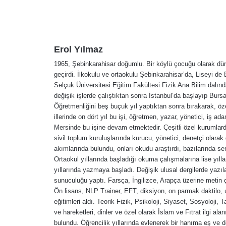
Erol Yılmaz
1965, Şebinkarahisar doğumlu. Bir köylü çocuğu olarak dün
geçirdi. İlkokulu ve ortaokulu Şebinkarahisar’da, Liseyi 
Selçuk Üniversitesi Eğitim Fakültesi Fizik Ana Bilim dalın
değişik işlerde çalıştıktan sonra İstanbul’da başlayıp Bur
Öğretmenliğini beş buçuk yıl yaptıktan sonra bırakarak, öz
illerinde on dört yıl bu işi, öğretmen, yazar, yönetici, iş
Mersinde bu işine devam etmektedir. Çeşitli özel kurumlarda
sivil toplum kuruluşlarında kurucu, yönetici, denetçi olarak
akımlarında bulundu, onları okudu araştırdı, bazılarında sem
Ortaokul yıllarında başladığı okuma çalışmalarına lise yılla
yıllarında yazmaya başladı. Değişik ulusal dergilerde yazıl
sunuculuğu yaptı. Farsça, İngilizce, Arapça üzerine metin 
Ön lisans, NLP Trainer, EFT, diksiyon, on parmak daktilo, u
eğitimleri aldı. Teorik Fizik, Psikoloji, Siyaset, Sosyoloji, Ta
ve hareketleri, dinler ve özel olarak İslam ve Fıtrat ilgi a
bulundu. Öğrencilik yıllarında evlenerek bir hanıma eş ve 