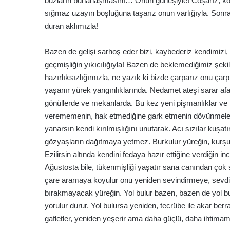
buzların buharlaşmasını… Onun güneşiyle! Coşarız, koşa
sığmaz uzayın boşluğuna taşarız onun varlığıyla. Sonra c
duran aklımızla!
Bazen de gelişi sarhoş eder bizi, kaybederiz kendimiz
geçmişliğin yıkıcılığıyla! Bazen de beklemediğimiz şeki
hazırlıksızlığımızla, ne yazık ki bizde çarparız onu çarpı
yaşanır yürek yangınlıklarında. Nedamet ateşi sarar afak
gönüllerde ve mekanlarda. Bu kez yeni pişmanlıklar ve k
verememenin, hak etmediğine gark etmenin dövünmeleri il
yanarsın kendi kırılmışlığını unutarak. Acı sızılar kuşatı
gözyaşların dağıtmaya yetmez. Burkulur yüreğin, kurşun y
Ezilirsin altında kendini fedaya hazır ettiğine verdiğin i
Ağustosta bile, tükenmişliği yaşatır sana canından çok 
çare aramaya koyulur onu yeniden sevindirmeye, sevdiğin
bırakmayacak yüreğin. Yol bulur bazen, bazen de yol b
yorulur durur. Yol bulursa yeniden, tecrübe ile akar berr
gafletler, yeniden yeşerir ama daha güçlü, daha ihtimam 