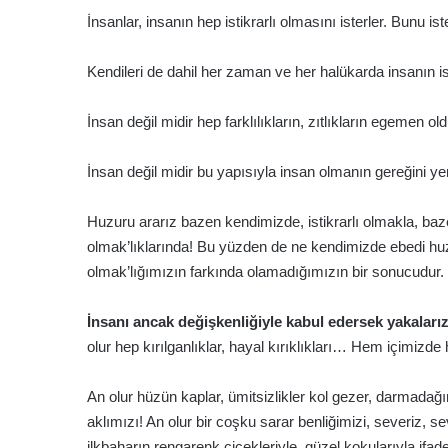
İnsanlar, insanın hep istikrarlı olmasını isterler. Bunu is
Kendileri de dahil her zaman ve her halükarda insanın i
İnsan değil midir hep farklılıkların, zıtlıkların egemen 
İnsan değil midir bu yapısıyla insan olmanın gereğini ye
Huzuru ararız bazen kendimizde, istikrarlı olmakla, bazen
olmak’lıklarında! Bu yüzden de ne kendimizde ebedi huz
olmak’lığımızın farkında olamadığımızın bir sonucudur.
İnsanı ancak değişkenliğiyle kabul edersek yakaları
olur hep kırılganlıklar, hayal kırıklıkları… Hem içimi
An olur hüzün kaplar, ümitsizlikler kol gezer, darmada
aklımızı! An olur bir coşku sarar benliğimizi, severiz, se
ilkbaharın rengarenk çiçekleriyle, güzel kokularıyla if