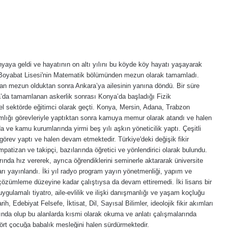
yaya geldi ve hayatının on altı yılını bu köyde köy hayatı yaşayarak
de Boyabat Lisesi'nin Matematik bölümünden mezun olarak tamamladı.
dan mezun olduktan sonra Ankara’ya ailesinin yanına döndü. Bir süre
sa’da tamamlanan askerlik sonrası Konya’da başladığı Fizik
el sektörde eğitimci olarak geçti. Konya, Mersin, Adana, Trabzon
 adamlığı görevleriyle yaptıktan sonra kamuya memur olarak atandı ve halen
 ve kamu kurumlarında yirmi beş yılı aşkın yöneticilik yaptı. Çeşitli
 görev yaptı ve halen devam etmektedir. Türkiye'deki değişik fikir
patizan ve takipçi, bazılarında öğretici ve yönlendirici olarak bulundu.
rında hız vererek, ayrıca öğrendiklerini seminerle aktararak üniversite
arı yayınlandı. İki yıl radyo program yayın yönetmenliği, yapım ve
çözümleme düzeyine kadar çalıştıysa da devam ettiremedi. İki lisans bir
ygulamalı tiyatro, aile-evlilik ve ilişki danışmanlığı ve yaşam koçluğu
rih, Edebiyat Felsefe, İktisat, Dil, Sayısal Bilimler, ideolojik fikir akımları
lanında olup bu alanlarda kısmi olarak okuma ve anlatı çalışmalarında
dört çocuğa babalık mesleğini halen sürdürmektedir.