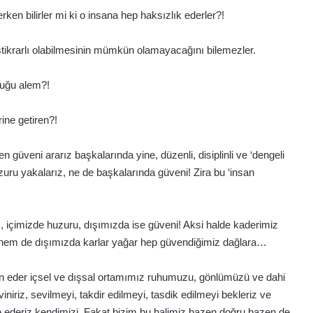
terken bilirler mi ki o insana hep haksızlık ederler?!
stikrarlı olabilmesinin mümkün olamayacağını bilemezler.
olduğu alem?!
rine getiren?!
 güveni ararız başkalarında yine, düzenli, disiplinli ve ‘dengeli
uru yakalarız, ne de başkalarında güveni! Zira bu ‘insan
z
, içimizde huzuru, dışımızda ise güveni! Aksi halde kaderimiz
zde hem de dışımızda karlar yağar hep güvendiğimiz dağlara…
ğın eder içsel ve dışsal ortamımız ruhumuzu, gönlümüzü ve dahi
viniriz, sevilmeyi, takdir edilmeyi, tasdik edilmeyi bekleriz ve
ade ederiz kendimizi. Fakat bizim bu halimiz bazen doğru bazen de