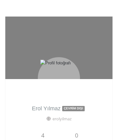
Erol Yılmaz
ÇEVRIM DIŞI
erolyilmaz
4
0