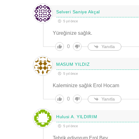
Selveri Saniye Akçal
5 yıl önce
Yüreğinize sağlık.
0
Yanıtla
MASUM YILDIZ
5 yıl önce
Kaleminize sağlık Erol Hocam
0
Yanıtla
Hulusi A. YILDIRIM
5 yıl önce
Tebrik ediyorum Erol Bey.