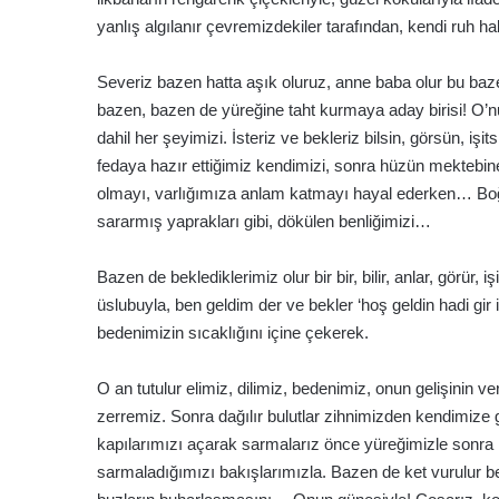
yanlış algılanır çevremizdekiler tarafından, kendi ruh ha
Severiz bazen hatta aşık oluruz, anne baba olur bu baz
bazen, bazen de yüreğine taht kurmaya aday birisi! O’n
dahil her şeyimizi. İsteriz ve bekleriz bilsin, görsün, i
fedaya hazır ettiğimiz kendimizi, sonra hüzün mektebine
olmayı, varlığımıza anlam katmayı hayal ederken… B
sararmış yaprakları gibi, dökülen benliğimizi…
Bazen de beklediklerimiz olur bir bir, bilir, anlar, görür, 
üslubuyla, ben geldim der ve bekler ‘hoş geldin hadi g
bedenimizin sıcaklığını içine çekerek.
O an tutulur elimiz, dilimiz, bedenimiz, onun gelişinin ve
zerremiz. Sonra dağılır bulutlar zihnimizden kendimize gel
kapılarımızı açarak sarmalarız önce yüreğimizle sonra 
sarmaladığımızı bakışlarımızla. Bazen de ket vurulur be