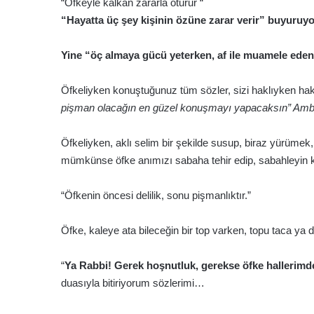
“Öfkeyle kalkan zararla oturur “
“Hayatta üç şey kişinin özüne zarar verir” buyuruyo
Yine “öç almaya gücü yeterken, af ile muamele eden
Öfkeliyken konuştuğunuz tüm sözler, sizi haklıyken hak
pişman olacağın en güzel konuşmayı yapacaksın” A
Öfkeliyken, aklı selim bir şekilde susup, biraz yürüme
mümkünse öfke anımızı sabaha tehir edip, sabahleyin 
“Öfkenin öncesi delilik, sonu pişmanlıktır.”
Öfke, kaleye ata bileceğin bir top varken, topu taca ya 
“
Ya Rabbi! Gerek hoşnutluk, gerekse öfke hallerimd
duasıyla bitiriyorum sözlerimi…