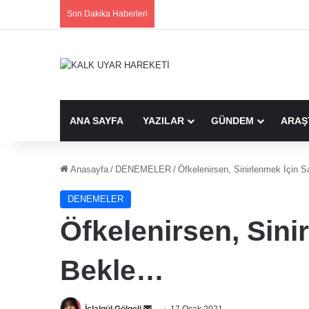
Son Dakika Haberleri
ANA SAYFA
YAZILAR
GÜNDEM
ARAŞ
Anasayfa
/
DENEMELER
/
Öfkelenirsen, Sinirlenmek İçin 
DENEMELER
Öfkelenirsen, Sini
Bekle…
Bir