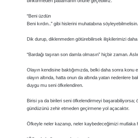
biriktirmeden patlamanın önüne geçebiliriz.
“Beni üzdün
Beni kırdın..” gibi hislerini muhatabına söyleyebilmelisin
Dik durup, diklenmeden götürebilirsek ilişkilerimizi daha s
“Bardağı taşıran son damla olmasın” hiçbir zaman. Aslı
Olayın kendisine baktığımızda, belki daha sonra konu 
olayın altında, hatta onun da altında yatan nedenlere 
duygu mu seni öfkelendiren.
Birisi ya da birileri seni öfkelendirmeyi başarabiliyors
gündüzünü zehir etmeden geçirmene yol açacaktır.
Öfkeyle neler kazanıp, neler kaybedeceğimizi mutlaka