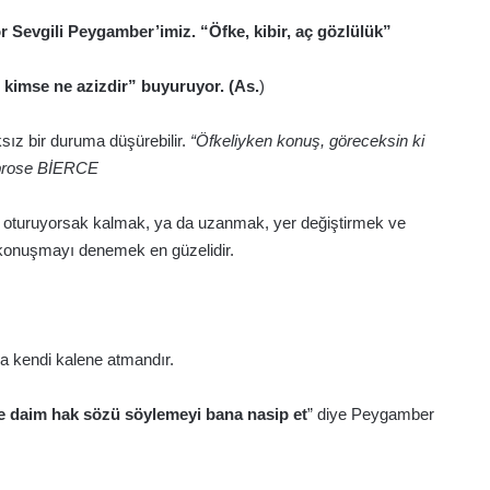
r Sevgili Peygamber’imiz. “Öfke, kibir, aç gözlülük”
 kimse ne azizdir” buyuruyor. (As.
)
sız bir duruma düşürebilir.
“Öfkeliyken konuş, göreceksin ki
mbrose BİERCE
k, oturuyorsak kalmak, ya da uzanmak, yer değiştirmek ve
konuşmayı denemek en güzelidir.
da kendi kalene atmandır.
e daim hak sözü söylemeyi bana nasip et
” diye Peygamber