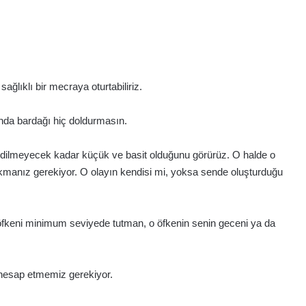
.
ağlıklı bir mecraya oturtabiliriz.
nda bardağı hiç doldurmasın.
edilmeyecek kadar küçük ve basit olduğunu görürüz. O halde o
bakmanız gerekiyor. O olayın kendisi mi, yoksa sende oluşturduğu
a; öfkeni minimum seviyede tutman, o öfkenin senin geceni ya da
 hesap etmemiz gerekiyor.