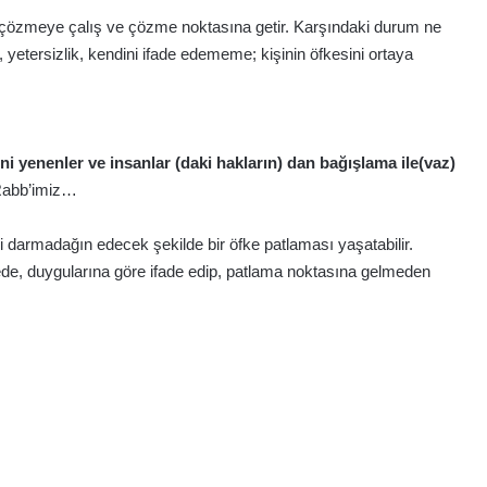
 çözmeye çalış ve çözme noktasına getir. Karşındaki durum ne
, yetersizlik, kendini ifade edememe; kişinin öfkesini ortaya
ini yenenler ve insanlar (daki hakların) dan bağışlama ile(vaz)
Rabb’imiz…
eyi darmadağın edecek şekilde bir öfke patlaması yaşatabilir.
elede, duygularına göre ifade edip, patlama noktasına gelmeden