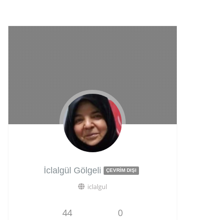
İclalgül Gölgeli
ÇEVRIM DIŞI
iclalgul
44
0