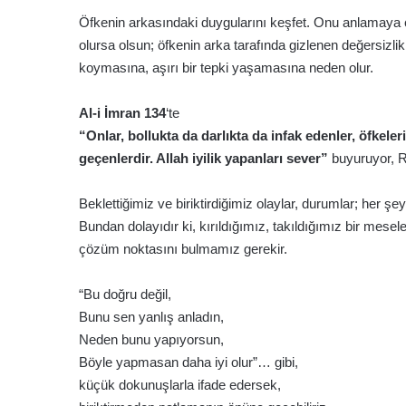
Öfkenin arkasındaki duygularını keşfet. Onu anlamaya
olursa olsun; öfkenin arka tarafında gizlenen değersizlik
koymasına, aşırı bir tepki yaşamasına neden olur.
Al-i İmran 134
‘te
“Onlar, bollukta da darlıkta da infak edenler, öfkeler
geçenlerdir. Allah iyilik yapanları sever”
buyuruyor, 
Beklettiğimiz ve biriktirdiğimiz olaylar, durumlar; her ş
Bundan dolayıdır ki, kırıldığımız, takıldığımız bir mes
çözüm noktasını bulmamız gerekir.
“Bu doğru değil,
Bunu sen yanlış anladın,
Neden bunu yapıyorsun,
Böyle yapmasan daha iyi olur”… gibi,
küçük dokunuşlarla ifade edersek,