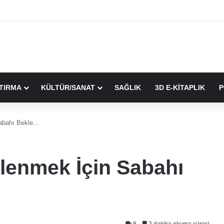
TIRMA
KÜLTÜR/SANAT
SAĞLIK
3D E-KİTAPLIK
P
Sabahı Bekle…
rlenmek İçin Sabahı