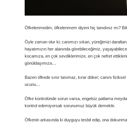
Öfkelenmedim, öfkelenmem diyeni hiç tanıdınız mı? 
Öyle zaman olur ki; canımızı sıkan, yüreğimizi daralta
hayatımızın her alanında görebileceğimiz, yaşayabilec
kocamıza, en çok sevdiklerimize, en çok nefret ettikleri
gönüldaşımıza…
Bazen öfkede sınır tanımaz, kırar döker; canını fizikse
ucunu…
Öfke kontrolünde sorun varsa, engelsiz patlama meydana
kontrol edemiyorsak sorunumuz büyük demektir.
Öfkenin arkasında ki duyguyu tesbit edip, ona dokunmad