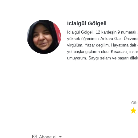
İclalgül Gölgeli
İclalgül Gölgeli, 12 kardeşin 9 numara
yüksek öğrenimini Ankara Gazi Üniversit
virgülüm. Yazar değilim. Hayatıma dair ç
yol başlangıçlarım oldu. Kısacası, ins
umuyorum. Saygı selam ve başarı dilekl
Gön
Abone ol