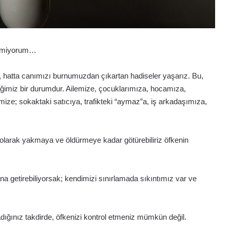
Bilmiyorum…
n, hatta canımızı burnumuzdan çıkartan hadiseler yaşarız. Bu,
eğimiz bir durumdur. Ailemize, çocuklarımıza, hocamıza,
mize; sokaktaki satıcıya, trafikteki “aymaz”a, iş arkadaşımıza,
l olarak yakmaya ve öldürmeye kadar götürebiliriz öfkenin
 getirebiliyorsak; kendimizi sınırlamada sıkıntımız var ve
ığınız takdirde, öfkenizi kontrol etmeniz mümkün değil.