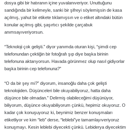
dosya gibi bir hatıranın içine yuvalanıveriyor. Unuttuğunu
sandığında bir kelimeyle, sanki bir şifreyi söylemişsin de kasa
açılmış, yahut bir etikete tıklamışsın ve o etiket altındaki bütün
konular açılmış gibi, şaşırtıcı şekilde çarçabuk
anımsayıveriyorsun.
“Teknoloji çok gelişti.” diyor yanımda oturan kişi, “şimdi cep
telefonundan çektiğin bir fotoğrafı şıp diye başka birinin
telefonuna aktarıyorsun. Havada görünmez olup nasıl gidiyorlar
başka birinin cep telefonuna?”
“O da bir şey mi?” diyorum, insanoğlu daha çok gelişti
teknolojiden. Düşünceleri bile okuyabiliyoruz, hatta daha
düşünce bile olmadan.” Delirmiş olabileceğimi düşünüyor,
biliyorum, düşünce okuyabiliyorum çünkü, hepimiz okuyoruz. O
kadar çok konuşuyoruz ki, beynimiz benzer konuşmaları
etiketliyor ve kim “leb” derse, “leblebi”ye tamamlayıveriyoruz
konuşmayı. Kesin leblebi diyecekti çünkü. Lebiderya diyecektim