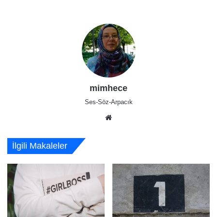
mimhece
Ses-Söz-Arpacık
Web
sitesi
İlgili Makaleler