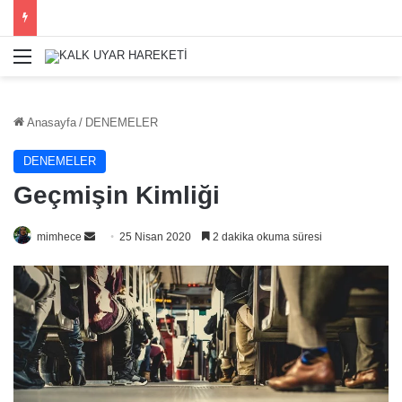
Menü
Anasayfa
/
DENEMELER
DENEMELER
Geçmişin Kimliği
Bir
mimhece
25 Nisan 2020
2 dakika okuma süresi
e-
posta
göndermek