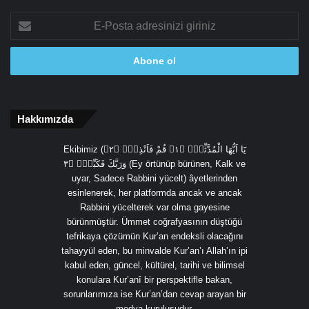
E-
Posta
adresinizi
giriniz
Hakkımızda
Ekibimiz (يَٓا اَيُّهَا الْمُدَّثِّرُۙ ﴿١﴾ قُمْ فَاَنْذِرْۙ ﴿٢﴾
وَرَبَّكَ فَكَبِّرْۙ ﴿٣ (Ey örtünüp bürünen, Kalk ve
uyar, Sadece Rabbini yücelt) âyetlerinden
esinlenerek, her platformda ancak ve ancak
Rabbini yücelterek var olma gayesine
bürünmüştür. Ümmet coğrafyasının düştüğü
tefrikaya çözümün Kur’an endeksli olacağını
tahayyül eden, bu minvalde Kur’an’ı Allah’ın ipi
kabul eden, güncel, kültürel, tarihi ve bilimsel
konulara Kur’anî bir perspektifle bakan,
sorunlarımıza ise Kur’an’dan cevap arayan bir
medya kuruluşudur.