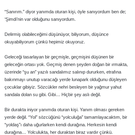
“Sanırım.” diyor yanımda oturan kişi, öyle sanıyordum ben de;
‘Şimdi’nin var olduğunu sanıyordum.
Delirmiş olabileceğimi düşünüyor, biliyorum, düşünce
okuyabiliyorum çünkü hepimiz okuyoruz.
Geleceği tasarlayan bir geçmişle, geçmişini düşünen bir
geleceğin ortası yok. Geçmiş denen şeyden doğan bir ırmakta,
üzerinde “şu an” yazılı sandalımız salınıp dururken, etrafına
bakınmayı unutup varacağı yerde lunapark olduğunu düşleyen
çocuklar gibiyiz. Sözcükler nehri besleyen bir yağmur yahut
sandala dolan su gibi. Gibi… Hiçbir şey aslı değil.
Bir durakta iniyor yanımda oturan kişi. Yanım olması gereken
yerde değil. “Yol” sözcüğünü “yolculuğa” tamamlayacaktım, bir
“yoldaş”ı daha uğurlarken kendi durağına. Herkesin kendi
durağına… Yolculukta, her duraktan biraz vardır çünkü.