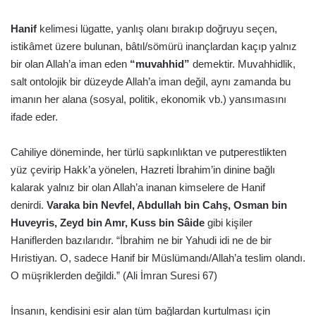
Hanif
kelimesi lügatte, yanlış olanı bırakıp doğruyu seçen,
istikâmet üzere bulunan, bâtıl/sömürü inançlardan kaçıp yalnız
bir olan Allah’a iman eden
“muvahhid”
demektir. Muvahhidlik,
salt ontolojik bir düzeyde Allah’a iman değil, aynı zamanda bu
imanın her alana (sosyal, politik, ekonomik vb.) yansımasını
ifade eder.
Cahiliye döneminde, her türlü sapkınlıktan ve putperestlikten
yüz çevirip Hakk’a yönelen, Hazreti İbrahim’in dinine bağlı
kalarak yalnız bir olan Allah’a inanan kimselere de Hanif
denirdi.
Varaka bin Nevfel, Abdullah bin Cahş, Osman bin
Huveyris, Zeyd bin Amr, Kuss bin Sâide
gibi kişiler
Haniflerden bazılarıdır. “İbrahim ne bir Yahudi idi ne de bir
Hıristiyan. O, sadece Hanif bir Müslümandı/Allah’a teslim olandı.
O müşriklerden değildi.” (Ali İmran Suresi 67)
İnsanın, kendisini esir alan tüm bağlardan kurtulması için