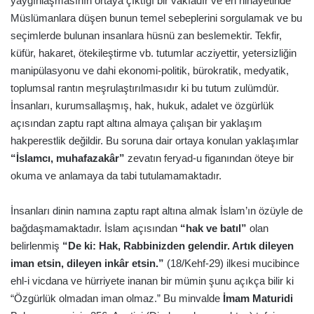
yaygınlaşmasının ortaya çıktığı bir vakıadır ve en nihayetinde
Müslümanlara düşen bunun temel sebeplerini sorgulamak ve bu
seçimlerde bulunan insanlara hüsnü zan beslemektir. Tekfir,
küfür, hakaret, ötekileştirme vb. tutumlar acziyettir, yetersizliğin
manipülasyonu ve dahi ekonomi-politik, bürokratik, medyatik,
toplumsal rantın meşrulaştırılmasıdır ki bu tutum zulümdür.
İnsanları, kurumsallaşmış, hak, hukuk, adalet ve özgürlük
açısından zaptu rapt altına almaya çalışan bir yaklaşım
hakperestlik değildir. Bu soruna dair ortaya konulan yaklaşımlar
“İslamcı, muhafazakâr”
zevatın feryad-u figanından öteye bir
okuma ve anlamaya da tabi tutulamamaktadır.
İnsanları dinin namına zaptu rapt altına almak İslam’ın özüyle de
bağdaşmamaktadır. İslam açısından
“hak ve batıl”
olan
belirlenmiş
“De ki: Hak, Rabbinizden gelendir. Artık dileyen
iman etsin, dileyen inkâr etsin.”
(18/Kehf-29) ilkesi mucibince
ehl-i vicdana ve hürriyete inanan bir mümin şunu açıkça bilir ki
“Özgürlük olmadan iman olmaz.” Bu minvalde
İmam Maturidi