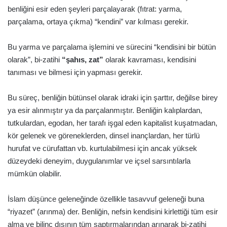
benliğini esir eden şeyleri parçalayarak (fıtrat: yarma,
parçalama, ortaya çıkma) “kendini” var kılması gerekir.
Bu yarma ve parçalama işlemini ve sürecini “kendisini bir bütün
olarak”, bi-zatihi
“şahıs, zat”
olarak kavraması, kendisini
tanıması ve bilmesi için yapması gerekir.
Bu süreç, benliğin bütünsel olarak idraki için şarttır, değilse birey
ya esir alınmıştır ya da parçalanmıştır. Benliğin kalıplardan,
tutkulardan, egodan, her tarafı işgal eden kapitalist kuşatmadan,
kör gelenek ve göreneklerden, dinsel inançlardan, her türlü
hurufat ve cürufattan vb. kurtulabilmesi için ancak yüksek
düzeydeki deneyim, duygulanımlar ve içsel sarsıntılarla
mümkün olabilir.
İslam düşünce geleneğinde özellikle tasavvuf geleneği buna
“riyazet” (arınma) der. Benliğin, nefsin kendisini kirlettiği tüm esir
alma ve bilinç dışının tüm saptırmalarından arınarak bi-zatihi