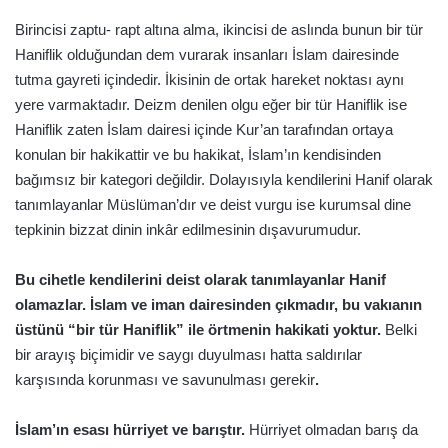
Birincisi zaptu- rapt altına alma, ikincisi de aslında bunun bir tür
Haniflik olduğundan dem vurarak insanları İslam dairesinde
tutma gayreti içindedir. İkisinin de ortak hareket noktası aynı
yere varmaktadır. Deizm denilen olgu eğer bir tür Haniflik ise
Haniflik zaten İslam dairesi içinde Kur’an tarafından ortaya
konulan bir hakikattir ve bu hakikat, İslam’ın kendisinden
bağımsız bir kategori değildir. Dolayısıyla kendilerini Hanif olarak
tanımlayanlar Müslüman’dır ve deist vurgu ise kurumsal dine
tepkinin bizzat dinin inkâr edilmesinin dışavurumudur.
Bu cihetle kendilerini deist olarak tanımlayanlar Hanif
olamazlar. İslam ve iman dairesinden çıkmadır, bu vakıanın
üstünü “bir tür Haniflik” ile örtmenin hakikati yoktur.
Belki
bir arayış biçimidir ve saygı duyulması hatta saldırılar
karşısında korunması ve savunulması gerekir
.
İslam’ın esası hürriyet ve barıştır.
Hürriyet olmadan barış da