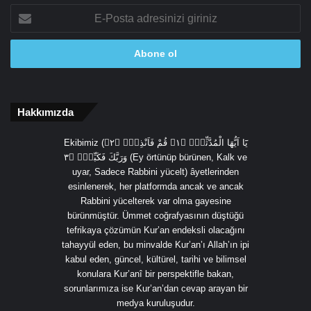
E-
Posta
adresinizi
giriniz
Hakkımızda
Ekibimiz (يَٓا اَيُّهَا الْمُدَّثِّرُۙ ﴿١﴾ قُمْ فَاَنْذِرْۙ ﴿٢﴾
وَرَبَّكَ فَكَبِّرْۙ ﴿٣ (Ey örtünüp bürünen, Kalk ve
uyar, Sadece Rabbini yücelt) âyetlerinden
esinlenerek, her platformda ancak ve ancak
Rabbini yücelterek var olma gayesine
bürünmüştür. Ümmet coğrafyasının düştüğü
tefrikaya çözümün Kur’an endeksli olacağını
tahayyül eden, bu minvalde Kur’an’ı Allah’ın ipi
kabul eden, güncel, kültürel, tarihi ve bilimsel
konulara Kur’anî bir perspektifle bakan,
sorunlarımıza ise Kur’an’dan cevap arayan bir
medya kuruluşudur.