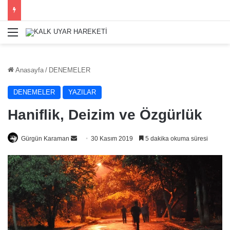
Menü
Anasayfa
/
DENEMELER
DENEMELER
YAZILAR
Haniflik, Deizim ve Özgürlük
Bir
Gürgün Karaman
30 Kasım 2019
5 dakika okuma süresi
e-
posta
göndermek