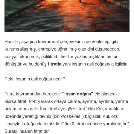
Haniflik, aşağıda kavramsal çerçevesinin de verileceği gibi
kurumsallaşmış, entropiye uğratılmış olan dini düşünceden,
sosyal, ekonomik, politik vb. her tür yozlaşmışlıktan bir tür
dönüştür ve bu dönüş
fıtratla
yani insanın asli doğasıyla ilgilidir.
Peki, İnsanın asli doğası nedir?
Fıtrat kavramından hareketle
“insan doğası”
ele alınacak
olursa fıtrat, f-t-r: yararak ortaya çıkma, ayırma, ayrılma, yarma
anlamlarıma gelir. İbn-i Arabi’ye göre fıtrat “Hakk’ın, yaratıkları
üzerinde yarattığı tevhid (birlik/özsel/asli) bilgisidir. Kul, özü
itibariyle kulluğunda temizdir. Çünkü fıtrat üzerinde yaratılmıştır.”
Burası insanın fıtratıdır.