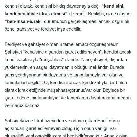
kendisi olarak, kendisini bir dış dayatmayla değil
“kendisini,
kendi benliğiyle idrak etmesi”
elzemdir. Benliğin, özne oluşun
“ben-insan-idrak”
durumunun gerçekleşmesi ancak özgür bir
özne, şahsiyet ve ferdiyet inşa edebilir.
Ferdiyet ve şahsiyet olmanın temel amacı özgürleşmedir.
Şahsiyet “kendisine dışarıdan işaret edilemeyen”, kendisi ancak
kendi vasıtasıyla “müşahhas” olandır. Yani şahsiyet, dışardan
yüklemenin, en asgari dayatmanın olduğu mekândır. Burada
şahsiyet dışarıdan bir dayatma ve tanımlamayla var olan ve
tanımlanan değildir. O, kendisini ancak kendi zatıyla, bir bütün
olarak idrak ettiğinde müşahhas/görünür/var olur. Böylece bir
işaret edene, bir tanımlayıcı ve tanımlama dayatmasına mecbur
ve maruz kalmaz.
Şahsiyet/özne fıtrat üzerinden ve ortaya çıkan Hanif duruş
açısından işaret edilemeyen olduğu için onun varlığı, var
oluşsallığı yani ontolojik zemini bedihidir/apaçıktır. Apaçık olan,