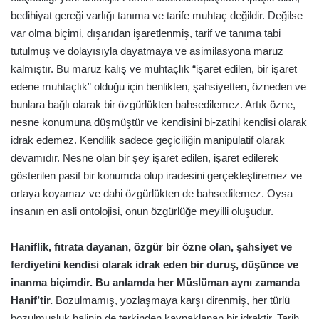
bedihiyat gereği varlığı tanıma ve tarife muhtaç değildir. Değilse
var olma biçimi, dışarıdan işaretlenmiş, tarif ve tanıma tabi
tutulmuş ve dolayısıyla dayatmaya ve asimilasyona maruz
kalmıştır. Bu maruz kalış ve muhtaçlık “işaret edilen, bir işaret
edene muhtaçlık” olduğu için benlikten, şahsiyetten, özneden ve
bunlara bağlı olarak bir özgürlükten bahsedilemez. Artık özne,
nesne konumuna düşmüştür ve kendisini bi-zatihi kendisi olarak
idrak edemez. Kendilik sadece geçiciliğin manipülatif olarak
devamıdır. Nesne olan bir şey işaret edilen, işaret edilerek
gösterilen pasif bir konumda olup iradesini gerçekleştiremez ve
ortaya koyamaz ve dahi özgürlükten de bahsedilemez. Oysa
insanın en asli ontolojisi, onun özgürlüğe meyilli oluşudur.
Haniflik, fıtrata dayanan, özgür bir özne olan, şahsiyet ve
ferdiyetini kendisi olarak idrak eden bir duruş, düşünce ve
inanma biçimdir. Bu anlamda her Müslüman aynı zamanda
Hanif’tir.
Bozulmamış, yozlaşmaya karşı direnmiş, her türlü
bozulmuşluk halinin de terkinden kaynaklanan bir idraktir. Tarih