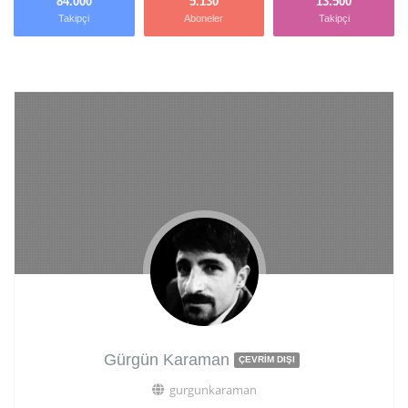
84.000
5.130
13.500
Takipçi
Aboneler
Takipçi
Gürgün Karaman
ÇEVRIM DIŞI
gurgunkaraman