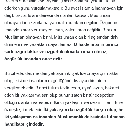
Bakara suresinin 256. Ayetini (Dinde zorlama yoktur.) tefsir
ederken şunu vurgulamaktadır: Bu ayet İslam’a inanmayan için
değil, bizzat İslam dairesinde olanları kapsar. Müslüman
olmayan birine zorlama yapmak mümkün değildir. Özgür bir
iradeyle karar verilmeyen iman, zaten iman değildir. Bırakın
Müslüman olmayan birini, Müslüman olan biri açısından dahi
dinin emir ve yasakları dayatılamaz.
O halde imanın birinci
şartı özgürlüktür ve özgürlük olmadan iman olmaz;
özgürlük imandan önce gelir.
Bu cihetle, deizme dair yaklaşım iki şekilde ortaya çıkmakta
olup, ikisi de insanların özgürlüğünü dışlayan bir tutum
sergilemektedir. Birinci tutum tekfir eden, aşağılayan, hakaret
eden bir yaklaşıma sari olup bunun zaten bir tür despotizm
olduğu izahtan varestedir. İkinci yaklaşım ise deizmi Haniflik ile
özdeşleştirmektedir.
İki yaklaşım da özgürlük karşıtı olup, her
iki yaklaşımın da insanları Müslümanlık dairesinde tutmanın
handikapı içindedir.