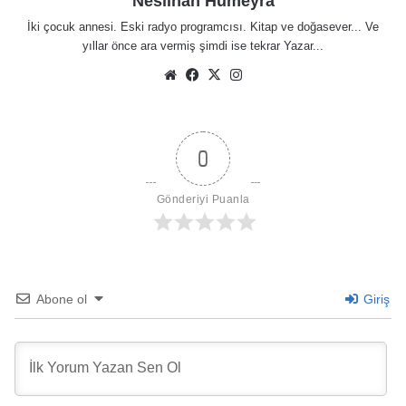
Neslihan Hümeyra
İki çocuk annesi. Eski radyo programcısı. Kitap ve doğasever... Ve
yıllar önce ara vermiş şimdi ise tekrar Yazar...
Web
Facebook
X
Instagram
sitesi
0
Gönderiyi Puanla
Abone ol
Giriş