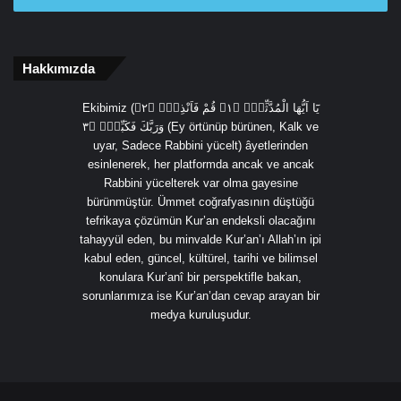
Hakkımızda
Ekibimiz (يَٓا اَيُّهَا الْمُدَّثِّرُۙ ﴿١﴾ قُمْ فَاَنْذِرْۙ ﴿٢﴾
وَرَبَّكَ فَكَبِّرْۙ ﴿٣ (Ey örtünüp bürünen, Kalk ve
uyar, Sadece Rabbini yücelt) âyetlerinden
esinlenerek, her platformda ancak ve ancak
Rabbini yücelterek var olma gayesine
bürünmüştür. Ümmet coğrafyasının düştüğü
tefrikaya çözümün Kur’an endeksli olacağını
tahayyül eden, bu minvalde Kur’an’ı Allah’ın ipi
kabul eden, güncel, kültürel, tarihi ve bilimsel
konulara Kur’anî bir perspektifle bakan,
sorunlarımıza ise Kur’an’dan cevap arayan bir
medya kuruluşudur.