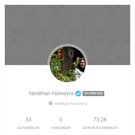
Neslihan Hümeyra
ÇEVRIM DIŞI
neslihan-humeyra
33
0
73.2K
GÖNDERILER
YORUMLAR
GÖRÜNTÜLENMELER