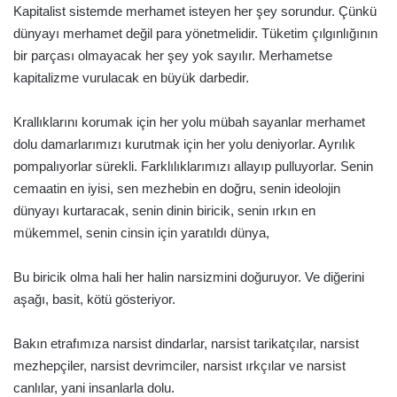
Kapitalist sistemde merhamet isteyen her şey sorundur. Çünkü
dünyayı merhamet değil para yönetmelidir. Tüketim çılgınlığının
bir parçası olmayacak her şey yok sayılır. Merhametse
kapitalizme vurulacak en büyük darbedir.
Krallıklarını korumak için her yolu mübah sayanlar merhamet
dolu damarlarımızı kurutmak için her yolu deniyorlar. Ayrılık
pompalıyorlar sürekli. Farklılıklarımızı allayıp pulluyorlar. Senin
cemaatin en iyisi, sen mezhebin en doğru, senin ideolojin
dünyayı kurtaracak, senin dinin biricik, senin ırkın en
mükemmel, senin cinsin için yaratıldı dünya,
Bu biricik olma hali her halin narsizmini doğuruyor. Ve diğerini
aşağı, basit, kötü gösteriyor.
Bakın etrafımıza narsist dindarlar, narsist tarikatçılar, narsist
mezhepçiler, narsist devrimciler, narsist ırkçılar ve narsist
canlılar, yani insanlarla dolu.