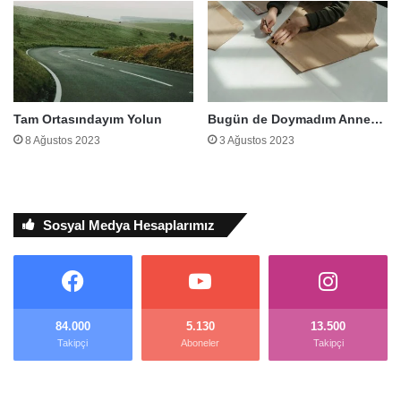
Tam Ortasındayım Yolun
Bugün de Doymadım Anne…
8 Ağustos 2023
3 Ağustos 2023
Sosyal Medya Hesaplarımız
84.000
5.130
13.500
Takipçi
Aboneler
Takipçi