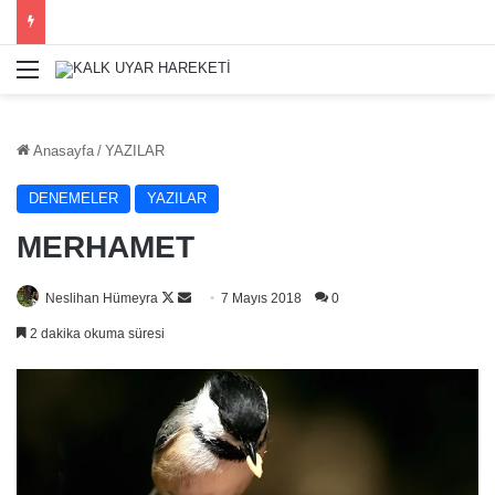
Menü
Anasayfa
/
YAZILAR
DENEMELER
YAZILAR
MERHAMET
Follow
Bir
Neslihan Hümeyra
7 Mayıs 2018
0
on
e-
2 dakika okuma süresi
X
posta
göndermek